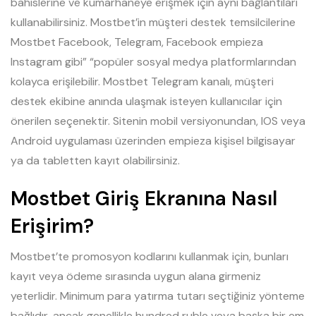
bahislerine ve kumarhaneye erişmek için aynı bağlantıları
kullanabilirsiniz. Mostbet’in müşteri destek temsilcilerine
Mostbet Facebook, Telegram, Facebook empieza
Instagram gibi” “popüler sosyal medya platformlarından
kolayca erişilebilir. Mostbet Telegram kanalı, müşteri
destek ekibine anında ulaşmak isteyen kullanıcılar için
önerilen seçenektir. Sitenin mobil versiyonundan, IOS veya
Android uygulaması üzerinden empieza kişisel bilgisayar
ya da tabletten kayıt olabilirsiniz.
Mostbet Giriş Ekranına Nasıl
Erişirim?
Mostbet’te promosyon kodlarını kullanmak için, bunları
kayıt veya ödeme sırasında uygun alana girmeniz
yeterlidir. Minimum para yatırma tutarı seçtiğiniz yönteme
bağlıdır, ancak genellikle hundred ruble veya başka bir em