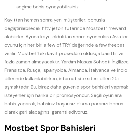
seçime bahis oynayabilirsiniz.
Kayıttan hemen sonra yeni müşteriler, bonusla
değiştirilebilecek fifty jeton tutarında Mostbet” “reward
alabilirler. Ayrıca kayıt olduktan sonra oyunculara Aviator
oyunu için her biri a few of TRY değerinde a few freebet
verilir. Mostbet’teki kayıt prosedürü oldukça basittir ve
fazla zaman almayacaktır. Yardım Masası Sohbeti İngilizce,
Fransızca, Rusça, İspanyolca, Almanca, İtalyanca ve Indio
dillerinde kullanılabilirken, internet site sitesi dilleri 25’i
aşmaktadır. Bu, biraz daha güvenle spor bahisleri yapmak
isteyenler için harika bir promosyondur. Seçili oyunlara
bahis yaparak, bahsiniz başarısız olursa paranızı bonus
olarak geri alacağınızı garanti ediyoruz.
Mostbet Spor Bahisleri