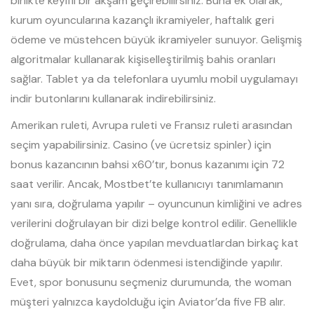
birlikte keyifli bir akşam geçirebilirsiniz. Buna ek olarak,
kurum oyuncularına kazançlı ikramiyeler, haftalık geri
ödeme ve müstehcen büyük ikramiyeler sunuyor. Gelişmiş
algoritmalar kullanarak kişiselleştirilmiş bahis oranları
sağlar. Tablet ya da telefonlara uyumlu mobil uygulamayı
indir butonlarını kullanarak indirebilirsiniz.
Amerikan ruleti, Avrupa ruleti ve Fransız ruleti arasından
seçim yapabilirsiniz. Casino (ve ücretsiz spinler) için
bonus kazancının bahsi x60’tır, bonus kazanımı için 72
saat verilir. Ancak, Mostbet’te kullanıcıyı tanımlamanın
yanı sıra, doğrulama yapılır – oyuncunun kimliğini ve adres
verilerini doğrulayan bir dizi belge kontrol edilir. Genellikle
doğrulama, daha önce yapılan mevduatlardan birkaç kat
daha büyük bir miktarın ödenmesi istendiğinde yapılır.
Evet, spor bonusunu seçmeniz durumunda, the woman
müşteri yalnızca kaydolduğu için Aviator’da five FB alır.