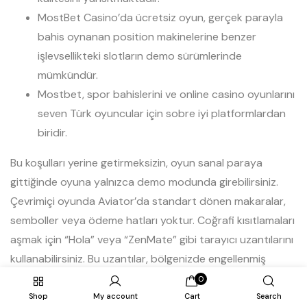
MostBet Casino’da ücretsiz oyun, gerçek parayla
bahis oynanan position makinelerine benzer
işlevsellikteki slotların demo sürümlerinde
mümkündür.
Mostbet, spor bahislerini ve online casino oyunlarını
seven Türk oyuncular için sobre iyi platformlardan
biridir.
Bu koşulları yerine getirmeksizin, oyun sanal paraya
gittiğinde oyuna yalnızca demo modunda girebilirsiniz.
Çevrimiçi oyunda Aviator’da standart dönen makaralar,
semboller veya ödeme hatları yoktur. Coğrafi kısıtlamaları
aşmak için “Hola” veya “ZenMate” gibi tarayıcı uzantılarını
kullanabilirsiniz. Bu uzantılar, bölgenizde engellenmiş
olabilecek web sitelerine erişmenizi sağlayarak Mostbet’i
0
kesintisiz ziyaret etmenizi sağlar.
Shop
My account
Cart
Search