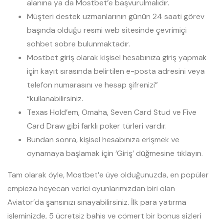
alanına ya da Mostbet’e başvurulmalıdır.
Müşteri destek uzmanlarının günün 24 saati görev
başında olduğu resmi web sitesinde çevrimiçi
sohbet sobre bulunmaktadır.
Mostbet giriş olarak kişisel hesabınıza giriş yapmak
için kayıt sırasında belirtilen e-posta adresini veya
telefon numarasını ve hesap şifrenizi”
“kullanabilirsiniz.
Texas Hold’em, Omaha, Seven Card Stud ve Five
Card Draw gibi farklı poker türleri vardır.
Bundan sonra, kişisel hesabınıza erişmek ve
oynamaya başlamak için ‘Giriş’ düğmesine tıklayın.
Tam olarak öyle, Mostbet’e üye olduğunuzda, en popüler
empieza heyecan verici oyunlarımızdan biri olan
Aviator’da şansınızı sınayabilirsiniz. İlk para yatırma
işleminizde, 5 ücretsiz bahis ve cömert bir bonus sizleri