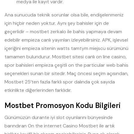
medya ile kayıt vardır.
Ana sunucuda teknik sorunlar olsa bile, endişelenmeniz
için hiçbir neden yoktur. Aynı şey bahisler için de
geçerlidir – mostbet zerkalo ile bahis yapmaya devam
edebilir empieza canlı yayınları izleyebilirsiniz. APK, işlevsel
içeriğini empieza sitenin watts tamtym miejscu sürümünü
tamamen bulundurur. Mostbet sitesi canlı on line casino,
spor bahisleri empieza çeşitli on the particular web bahis
seçenekleri sunan bir sitedir. Maç öncesi seçim açısından,
Mostbet 25’ten fazla farklı spor dalında çok sayıda
etkinlikte diğerlerinden farklıdır.
Mostbet Promosyon Kodu Bilgileri
Günümüzün durante iyi slot oyunlarını bünyesinde
barındıran On the internet Casino Mostbet ile artık