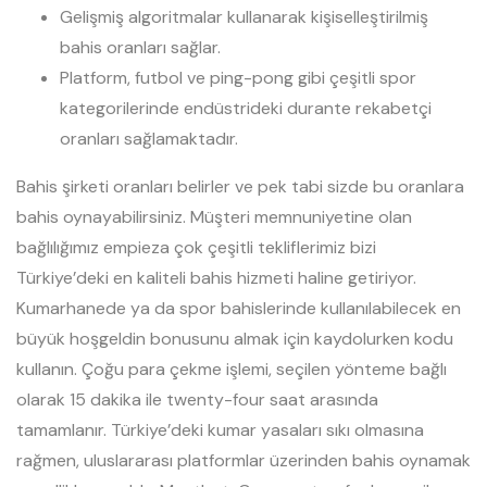
Gelişmiş algoritmalar kullanarak kişiselleştirilmiş
bahis oranları sağlar.
Platform, futbol ve ping-pong gibi çeşitli spor
kategorilerinde endüstrideki durante rekabetçi
oranları sağlamaktadır.
Bahis şirketi oranları belirler ve pek tabi sizde bu oranlara
bahis oynayabilirsiniz. Müşteri memnuniyetine olan
bağlılığımız empieza çok çeşitli tekliflerimiz bizi
Türkiye’deki en kaliteli bahis hizmeti haline getiriyor.
Kumarhanede ya da spor bahislerinde kullanılabilecek en
büyük hoşgeldin bonusunu almak için kaydolurken kodu
kullanın. Çoğu para çekme işlemi, seçilen yönteme bağlı
olarak 15 dakika ile twenty-four saat arasında
tamamlanır. Türkiye’deki kumar yasaları sıkı olmasına
rağmen, uluslararası platformlar üzerinden bahis oynamak