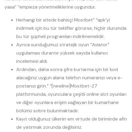
yasa” “empieza yönetmeliklerine uygundur.
Herhangi bir sitede bahisçi Mostbet” “apk’yi
indirmek için bu tür teklifler görürse, hiçbir durumda
bu tür şüpheli programları indirilmemelidir.
Ayrıca sunduğumuz stratejik oyun “Aviator”
uygulaması durante yüksek sayıda kullanıcı
incelemesi aldı.
Ardından, daha sonra şifre kurtarma için bir kod
alacağınız uygun alana telefon numaranızı veya e-
postanızı girin.” “[newline]Mostbet-27
platformunda, oyunculara çeşitli online slot oyunları
ve diğer oyunlara erişim sağlayan bir kumarhane
bölümü sobre bulunmaktadır.
Kayıt olduğunuz ülkenin em virtude de biriminde afin
de yatırmak zorunda değilsiniz.