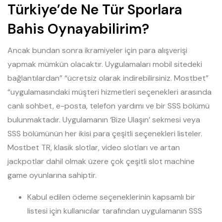
Türkiye’de Ne Tür Sporlara
Bahis Oynayabilirim?
Ancak bundan sonra ikramiyeler için para alışverişi
yapmak mümkün olacaktır. Uygulamaları mobil sitedeki
bağlantılardan” “ücretsiz olarak indirebilirsiniz. Mostbet”
“uygulamasındaki müşteri hizmetleri seçenekleri arasında
canlı sohbet, e-posta, telefon yardımı ve bir SSS bölümü
bulunmaktadır. Uygulamanın ‘Bize Ulaşın’ sekmesi veya
SSS bölümünün her ikisi para çeşitli seçenekleri listeler.
Mostbet TR, klasik slotlar, video slotları ve artan
jackpotlar dahil olmak üzere çok çeşitli slot machine
game oyunlarına sahiptir.
Kabul edilen ödeme seçeneklerinin kapsamlı bir
listesi için kullanıcılar tarafından uygulamanın SSS