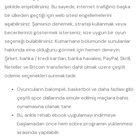
şekilde erişebilirsiniz. Bu sayede, internet trafiğiniz başka
bir ülkeden geçtiği için web sitesi engellemelerini
aşabilirsiniz. Şansınızı denemek, strateji kullanmak veya
becerilerinizi göstermek isterseniz, size uygun bir oyun
seçeneği bulabilirsiniz. Kumarhane bölümünde sunulanlar
hakkında eine olduğunu görmek için hemen deneyin.
Şirket, banka / kredi kartları, banka havalesi, PayPal, Skrill,
Neteller ve Bitcoin transferleri dahil olmak üzere çeşitli
ödeme seçenekleri sunmaktadır.
Oyuncuların balompié, basketbol ve daha fazlası gibi
çeşitli spor dallarında simüle edilmiş maçlara bahis
oynamasına olanak tanır.
Bu, ankle rehab ebook uygulamayı indirmeye
başlamadan önce hem sobre programın yüklenmesi
sırasında yapılabilir.