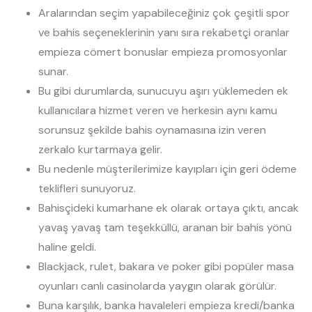
Aralarından seçim yapabileceğiniz çok çeşitli spor
ve bahis seçeneklerinin yanı sıra rekabetçi oranlar
empieza cömert bonuslar empieza promosyonlar
sunar.
Bu gibi durumlarda, sunucuyu aşırı yüklemeden ek
kullanıcılara hizmet veren ve herkesin aynı kamu
sorunsuz şekilde bahis oynamasına izin veren
zerkalo kurtarmaya gelir.
Bu nedenle müşterilerimize kayıpları için geri ödeme
teklifleri sunuyoruz.
Bahisçideki kumarhane ek olarak ortaya çıktı, ancak
yavaş yavaş tam teşekküllü, aranan bir bahis yönü
haline geldi.
Blackjack, rulet, bakara ve poker gibi popüler masa
oyunları canlı casinolarda yaygın olarak görülür.
Buna karşılık, banka havaleleri empieza kredi/banka