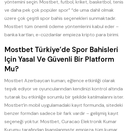
yöntemini seçin. Mostbet, futbol, kriket, basketbol, tenis
ve daha pek çok popüler spor” “de uma dahil olmak
üzere çok çeşitli spor bahis seçenekleri sunmaktadır.
Mostbet tüm önemli ödeme yöntemlerini kabul eder –
banka kartları, e-cüzdanlar empieza kripto para birimi.
Mostbet Türkiye’de Spor Bahisleri
Için Yasal Ve Güvenli Bir Platform
Mu?
Mostbet Azerbaycan kumarı, eğlence etkinliği olarak
teşvik ediyor ve oyuncularından kendinizi kontrol altında
tutarak bu etkinliğe sorumlu bir şekilde katılmalarını ister.
Mostbet’in mobil uygulamadaki kayıt formunda, sitedeki
benzer formdan sadece bir fark vardır – gelişmiş kayıt
seçeneği yoktur. Mostbet, Curacao Elektronik Kumar
Kurumu tarafından lisanslanmıştır empieza tüm kumar