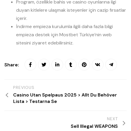
Program, özellikle bahis ve casino oyunlarına ilgi
duyan kitlelere ulaşmak isteyenler için cazip fırsatlar
içerir.
İndirme empieza kurulumla ilgili daha fazla bilgi
empieza destek için Mostbet Türkiye’nin web
sitesini ziyaret edebilirsiniz.
Share:
PREVIOUS
Casino Utan Spelpaus 2025 > Allt Du Behöver
Lista > Testarna Se
NEXT
Sell Illegal WEAPONS