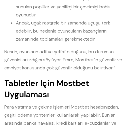
sunulan popüler ve yenilikçi bir çevrimiçi bahis
oyunudur.
Ancak, uçak rastgele bir zamanda uçuşu terk
edebilir, bu nedenle oyuncuların kazançlarını
zamanında toplamaları gerekmektedir.
Nesrin, oyunların adil ve şeffaf olduğunu, bu durumun
güvenini artırdığını söylüyor. Emre, Mostbet’in güvenlik ve
emniyet konusunda çok güvenilir olduğunu belirtiyor.”
Tabletler Için Mostbet
Uygulaması
Para yatırma ve çekme işlemleri Mostbet hesabınızdan,
çeşitli ödeme yöntemleri kullanılarak yapılabilir. Bunlar
arasında banka havalesi, kredi kartları, e-cüzdanlar ve