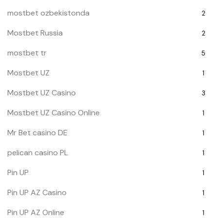
mostbet ozbekistonda
2
Mostbet Russia
2
mostbet tr
5
Mostbet UZ
1
Mostbet UZ Casino
3
Mostbet UZ Casino Online
1
Mr Bet casino DE
1
pelican casino PL
1
Pin UP
1
Pin UP AZ Casino
1
Pin UP AZ Online
1