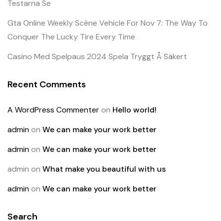
Testarna Se
Gta Online Weekly Scène Vehicle For Nov 7: The Way To
Conquer The Lucky Tire Every Time
Casino Med Spelpaus 2024 Spela Tryggt Å Säkert
Recent Comments
A WordPress Commenter
on
Hello world!
admin
on
We can make your work better
admin
on
We can make your work better
admin
on
What make you beautiful with us
admin
on
We can make your work better
Search