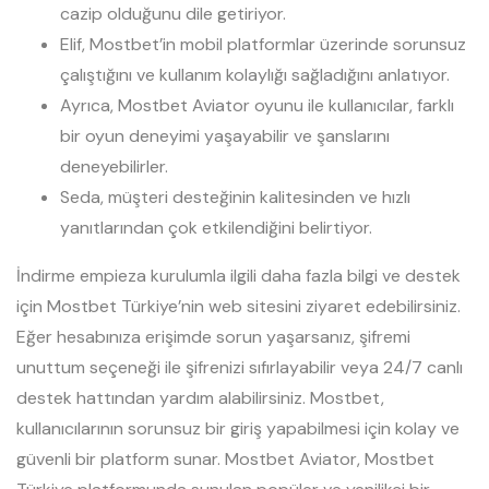
cazip olduğunu dile getiriyor.
Elif, Mostbet’in mobil platformlar üzerinde sorunsuz
çalıştığını ve kullanım kolaylığı sağladığını anlatıyor.
Ayrıca, Mostbet Aviator oyunu ile kullanıcılar, farklı
bir oyun deneyimi yaşayabilir ve şanslarını
deneyebilirler.
Seda, müşteri desteğinin kalitesinden ve hızlı
yanıtlarından çok etkilendiğini belirtiyor.
İndirme empieza kurulumla ilgili daha fazla bilgi ve destek
için Mostbet Türkiye’nin web sitesini ziyaret edebilirsiniz.
Eğer hesabınıza erişimde sorun yaşarsanız, şifremi
unuttum seçeneği ile şifrenizi sıfırlayabilir veya 24/7 canlı
destek hattından yardım alabilirsiniz. Mostbet,
kullanıcılarının sorunsuz bir giriş yapabilmesi için kolay ve
güvenli bir platform sunar. Mostbet Aviator, Mostbet