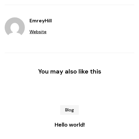
EmreyHill
Website
You may also like this
Blog
Hello world!