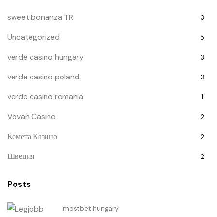
sweet bonanza TR
3
Uncategorized
5
verde casino hungary
3
verde casino poland
3
verde casino romania
1
Vovan Casino
2
Комета Казино
2
Швеция
2
Posts
mostbet hungary