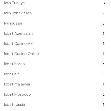
1win Turkiye
6
1win uzbekistan
2
1winRussia
5
1xbet Azerbajan
1
1xbet Casino AZ
1
1xbet Casino Online
1
1xbet Korea
5
1xbet KR
3
1xbet malaysia
1
1xbet Morocco
2
1xbet russia
1