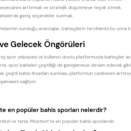
heyecanını arttırmak ve stratejik düşünmeye teşvik etmek.
ahislerde geniş seçenekler sunmak.
islerinin sunduğu avantajlar, bahisçilerin tercihlerini bu yöne
ve Gelecek Öngörüleri
ş spor yelpazesi ve kullanıcı dostu platformuyla bahisçiler aras
likte, spor bahisleri çeşitliliği de genişlemeye devam edecek g
 çeşitli bahis fırsatları sunması, platformun cazibesini arttırıyor.
şamasını sağlıyor.
e en popüler bahis sporları nelerdir?
etbol ve tenis, Mostbet’te en popüler bahis sporlarıdır.