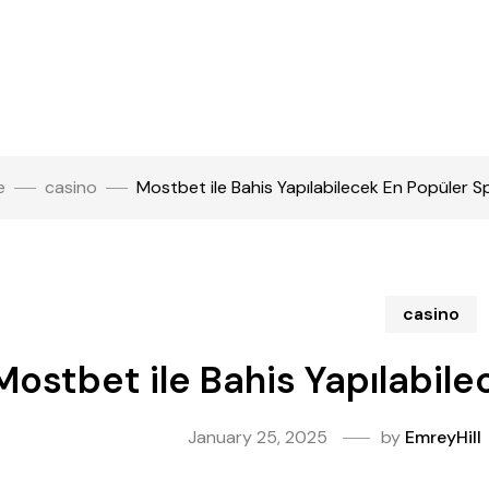
e
casino
Mostbet ile Bahis Yapılabilecek En Popüler S
casino
Mostbet ile Bahis Yapılabile
January 25, 2025
by
EmreyHill