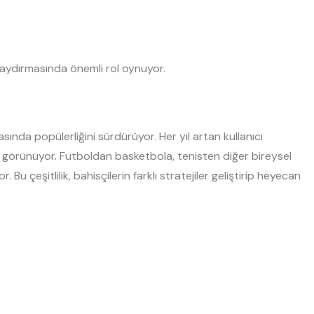
 kaydırmasında önemli rol oynuyor.
ında popülerliğini sürdürüyor. Her yıl artan kullanıcı
ibi görünüyor. Futboldan basketbola, tenisten diğer bireysel
 Bu çeşitlilik, bahisçilerin farklı stratejiler geliştirip heyecan