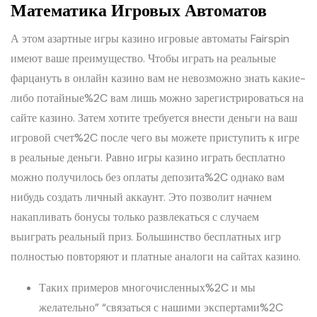
Математика Игровых Автоматов
А этом азартные игры казино игровые автоматы Fairspin
имеют ваше преимущество. Чтобы играть на реальные
фарцануть в онлайн казино вам не невозможно знать какие-
либо потайные%2C вам лишь можно зарегистрироваться на
сайте казино. Затем хотите требуется внести деньги на ваш
игровой счет%2C после чего вы можете приступить к игре
в реальные деньги. Равно игры казино играть бесплатно
можно получилось без оплаты депозита%2C однако вам
нибудь создать личный аккаунт. Это позволит начнем
накапливать бонусы только развлекаться с случаем
выиграть реальный приз. Большинство бесплатных игр
полностью повторяют и платные аналоги на сайтах казино.
Таких примеров многочисленных%2C и мы
желательно” “связаться с нашими экспертами%2C