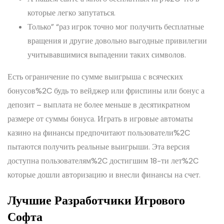
которые легко запутаться.
Только” “раз игрок точно мог получить бесплатные
вращения и другие довольно выгодные привилегии
учитывавшимися выпадении таких символов.
Есть ограничение по сумме выигрыша с всяческих
бонусов%2C будь то вейджер или фриспины или бонус а
депозит – выплата не более меньше в десятикратном
размере от суммы бонуса. Играть в игровые автоматы
казино на финансы предпочитают пользователи%2C
пытаются получить реальные выигрыши. Эта версия
доступна пользователям%2C достигшим 18-ти лет%2C
которые дошли авторизацию и внесли финансы на счет.
Лучшие Разработчики Игрового
Софта