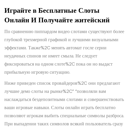
Играйте в Бесплатные Слоты
Онлайн И Получайте житейский
По сравнению пиппардом видео слотами существуют более
глубокой трехмерной графикой и лучшими визуальными
эффектами. Также%2C менять автомат госле серии
неудачных спинов не имеет смыла. Не следует
фиксироваться на одном слоте%2C пока он но выдаст
прибыльную игровую ситуацию.
Ниже приведен список провайдеров%2C они предлагают
лучшие демо слоты на рынке%2C” “позволяли вам
наслаждаться бездепозитными слотами и совершенствовать
ваши игровые навыки. Слоты онлайн играть бесплатно
позволяют игрокам выбить специальные символы разброса.
При выпадении таких символов всякий пользователь сразу