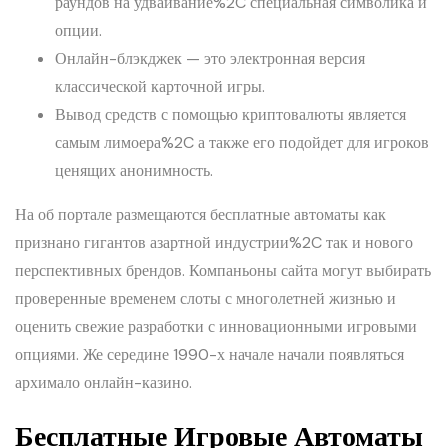
раундов на удваивание%2C специальная символика и
опции.
Онлайн-блэкджек — это электронная версия
классической карточной игры.
Вывод средств с помощью криптовалюты является
самым лимоера%2C а также его подойдет для игроков
ценящих анонимность.
На об портале размещаются бесплатные автоматы как
признано гигантов азартной индустрии%2C так и нового
перспективных брендов. Компаньоны сайта могут выбирать
проверенные временем слоты с многолетней жизнью и
оценить свежие разработки с инновационными игровыми
опциями. Же середине 1990-х начале начали появляться
архимало онлайн-казино.
Бесплатные Игровые Автоматы