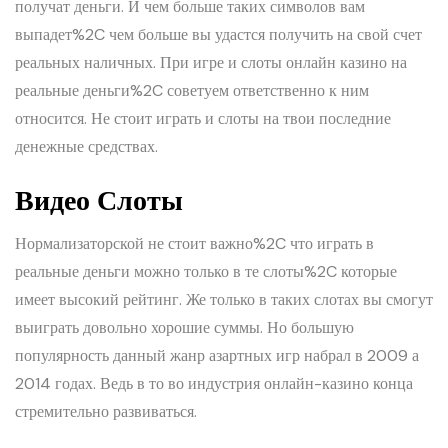
получат деньги. И чем больше таких символов вам
выпадет%2C чем больше вы удастся получить на свой счет
реальных наличных. При игре и слоты онлайн казино на
реальные деньги%2C советуем ответственно к ним
относится. Не стоит играть и слоты на твои последние
денежные средствах.
Видео Слоты
Нормализаторской не стоит важно%2C что играть в
реальные деньги можно только в те слоты%2C которые
имеет высокий рейтинг. Же только в таких слотах вы смогут
выиграть довольно хорошие суммы. Но большую
популярность данный жанр азартных игр набрал в 2009 а
2014 годах. Ведь в то во индустрия онлайн-казино конца
стремительно развиваться.