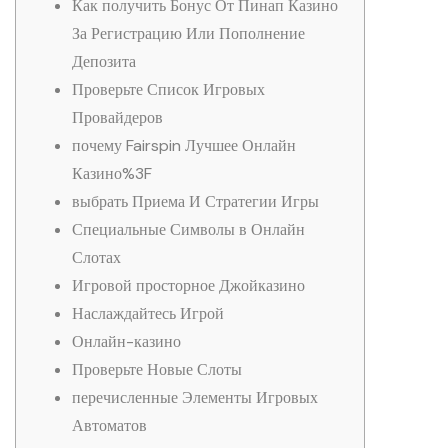
Как получить Бонус От Пинап Казино
За Регистрацию Или Пополнение
Депозита
Проверьте Список Игровых
Провайдеров
почему Fairspin Лучшее Онлайн
Казино%3F
выбрать Приема И Стратегии Игры
Специальные Символы в Онлайн
Слотах
Игровой просторное Джойказино
Наслаждайтесь Игрой
Онлайн-казино
Проверьте Новые Слоты
перечисленные Элементы Игровых
Автоматов