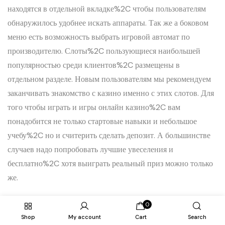
находятся в отдельной вкладке%2C чтобы пользователям
обнаружилось удобнее искать аппараты. Так же а боковом
меню есть возможность выбрать игровой автомат по
производителю. Слоты%2C пользующиеся наибольшей
популярностью среди клиентов%2C размещены в
отдельном разделе. Новым пользователям мы рекомендуем
заканчивать знакомство с казино именно с этих слотов. Для
того чтобы играть и игры онлайн казино%2C вам
понадобится не только стартовые навыки и небольшое
учебу%2C но и считерить сделать депозит. А большинстве
случаев надо попробовать лучшие увеселения и
бесплатно%2C хотя выиграть реальный приз можно только
же.
Играйте В Бесплатные Слоты В
0
Shop
My account
Cart
Search
Лучших Казино