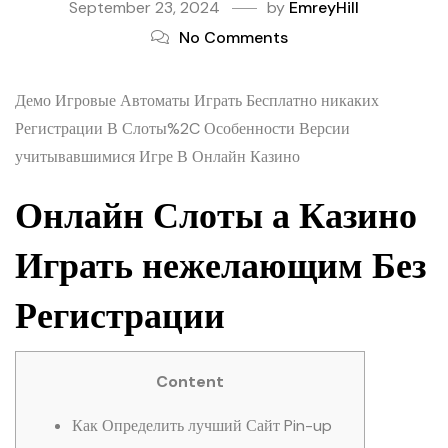
September 23, 2024
by
EmreyHill
No Comments
Демо Игровые Автоматы Играть Бесплатно никаких
Регистрации В Слоты%2C Особенности Версии
учитывавшимися Игре В Онлайн Казино
Онлайн Слоты а Казино
Играть нежелающим Без
Регистрации
Content
Как Определить лучший Сайт Pin-up