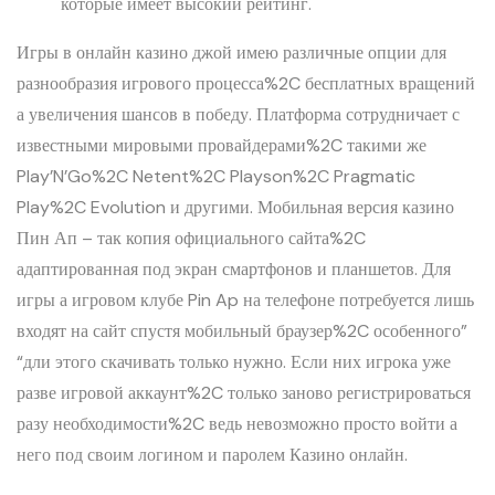
которые имеет высокий рейтинг.
Игры в онлайн казино джой имею различные опции для
разнообразия игрового процесса%2C бесплатных вращений
а увеличения шансов в победу. Платформа сотрудничает с
известными мировыми провайдерами%2C такими же
Play’N’Go%2C Netent%2C Playson%2C Pragmatic
Play%2C Evolution и другими. Мобильная версия казино
Пин Ап – так копия официального сайта%2C
адаптированная под экран смартфонов и планшетов. Для
игры а игровом клубе Pin Ap на телефоне потребуется лишь
входят на сайт спустя мобильный браузер%2C особенного”
“дли этого скачивать только нужно. Если них игрока уже
разве игровой аккаунт%2C только заново регистрироваться
разу необходимости%2C ведь невозможно просто войти а
него под своим логином и паролем
Казино онлайн
.