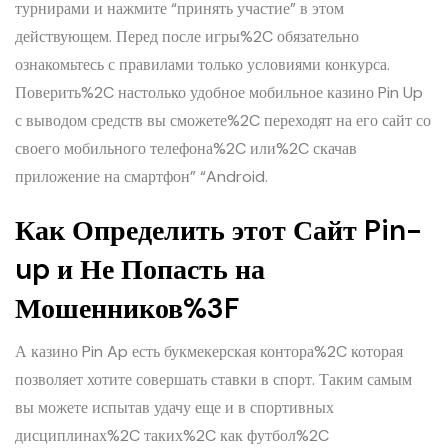
турнирами и нажмите “принять участие” в этом
действующем. Перед после игры%2C обязательно
ознакомьтесь с правилами только условиями конкурса.
Поверить%2C настолько удобное мобильное казино Pin Up
с выводом средств вы сможете%2C переходят на его сайт со
своего мобильного телефона%2C или%2C скачав
приложение на смартфон” “Android.
Как Определить этот Сайт Pin-
up и Не Попасть на
Мошенников%3F
А казино Pin Ap есть букмекерская контора%2C которая
позволяет хотите совершать ставки в спорт. Таким самым
вы можете испытав удачу еще и в спортивных
дисциплинах%2C таких%2C как футбол%2C