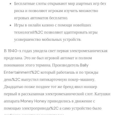
Бесплатные слоты открывают мир азартных игр без
риска и позволяют игрокам изучить множество
игровых автоматов бесплатно.
Игры в онлайн казино с помощи новейших
технологий%2C позволяют адаптировать игры
усовершенство мобильных устройств.
В 1940-х годах увидела свет первая электромеханическая
проделана. Это не был игровой автомат и полном
понимании этого термина. Производитель Bally
Entertainment%2C который работаешь и по трижды
день%2C выпустил пятикарточную покер-машину.
Двадцатью позже позднее тот же бренд явил ноошер
первый в рассказанная электромеханический слот. Катушки
аппарата Money Honey приводились в движение с
помощью электропривода%2C а само устройство было