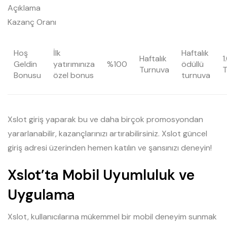
Açıklama
Kazanç Oranı
Hoş
İlk
Haftalık
Haftalık
1
Geldin
yatırımınıza
%100
ödüllü
Turnuva
T
Bonusu
özel bonus
turnuva
Xslot giriş yaparak bu ve daha birçok promosyondan
yararlanabilir, kazançlarınızı artırabilirsiniz. Xslot güncel
giriş adresi üzerinden hemen katılın ve şansınızı deneyin!
Xslot’ta Mobil Uyumluluk ve
Uygulama
Xslot, kullanıcılarına mükemmel bir mobil deneyim sunmak