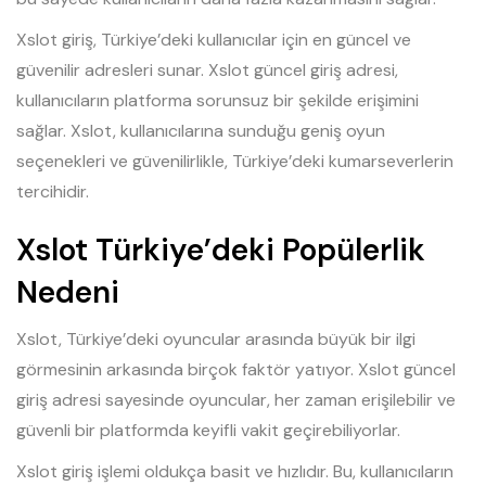
Xslot giriş, Türkiye’deki kullanıcılar için en güncel ve
güvenilir adresleri sunar. Xslot güncel giriş adresi,
kullanıcıların platforma sorunsuz bir şekilde erişimini
sağlar. Xslot, kullanıcılarına sunduğu geniş oyun
seçenekleri ve güvenilirlikle, Türkiye’deki kumarseverlerin
tercihidir.
Xslot Türkiye’deki Popülerlik
Nedeni
Xslot, Türkiye’deki oyuncular arasında büyük bir ilgi
görmesinin arkasında birçok faktör yatıyor. Xslot güncel
giriş adresi sayesinde oyuncular, her zaman erişilebilir ve
güvenli bir platformda keyifli vakit geçirebiliyorlar.
Xslot giriş işlemi oldukça basit ve hızlıdır. Bu, kullanıcıların