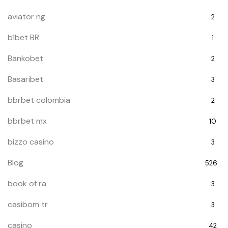
aviator ng
2
b1bet BR
1
Bankobet
2
Basaribet
3
bbrbet colombia
2
bbrbet mx
10
bizzo casino
3
Blog
526
book of ra
3
casibom tr
3
casino
42