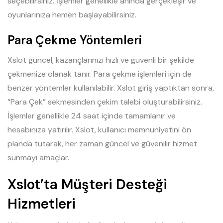
seçebilirsiniz. İşlemler genellikle anında gerçekleşir ve
oyunlarınıza hemen başlayabilirsiniz.
Para Çekme Yöntemleri
Xslot güncel, kazançlarınızı hızlı ve güvenli bir şekilde
çekmenize olanak tanır. Para çekme işlemleri için de
benzer yöntemler kullanılabilir. Xslot giriş yaptıktan sonra,
“Para Çek” sekmesinden çekim talebi oluşturabilirsiniz.
İşlemler genellikle 24 saat içinde tamamlanır ve
hesabınıza yatırılır. Xslot, kullanıcı memnuniyetini ön
planda tutarak, her zaman güncel ve güvenilir hizmet
sunmayı amaçlar.
Xslot’ta Müşteri Desteği
Hizmetleri