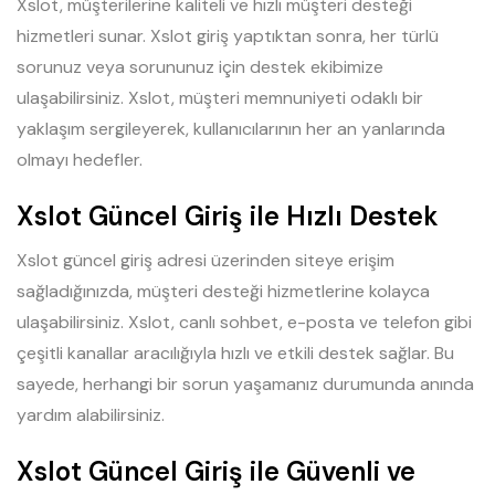
Xslot, müşterilerine kaliteli ve hızlı müşteri desteği
hizmetleri sunar. Xslot giriş yaptıktan sonra, her türlü
sorunuz veya sorununuz için destek ekibimize
ulaşabilirsiniz. Xslot, müşteri memnuniyeti odaklı bir
yaklaşım sergileyerek, kullanıcılarının her an yanlarında
olmayı hedefler.
Xslot Güncel Giriş ile Hızlı Destek
Xslot güncel giriş adresi üzerinden siteye erişim
sağladığınızda, müşteri desteği hizmetlerine kolayca
ulaşabilirsiniz. Xslot, canlı sohbet, e-posta ve telefon gibi
çeşitli kanallar aracılığıyla hızlı ve etkili destek sağlar. Bu
sayede, herhangi bir sorun yaşamanız durumunda anında
yardım alabilirsiniz.
Xslot Güncel Giriş ile Güvenli ve