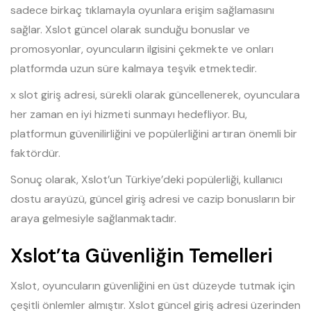
sadece birkaç tıklamayla oyunlara erişim sağlamasını
sağlar. Xslot güncel olarak sunduğu bonuslar ve
promosyonlar, oyuncuların ilgisini çekmekte ve onları
platformda uzun süre kalmaya teşvik etmektedir.
x slot
giriş adresi, sürekli olarak güncellenerek, oyunculara
her zaman en iyi hizmeti sunmayı hedefliyor. Bu,
platformun güvenilirliğini ve popülerliğini artıran önemli bir
faktördür.
Sonuç olarak, Xslot’un Türkiye’deki popülerliği, kullanıcı
dostu arayüzü, güncel giriş adresi ve cazip bonusların bir
araya gelmesiyle sağlanmaktadır.
Xslot’ta Güvenliğin Temelleri
Xslot, oyuncuların güvenliğini en üst düzeyde tutmak için
çeşitli önlemler almıştır. Xslot güncel giriş adresi üzerinden