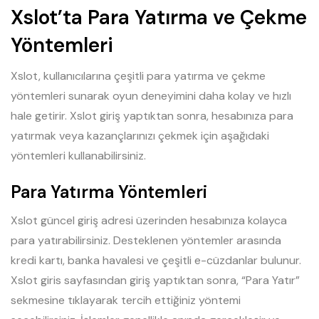
Xslot’ta Para Yatırma ve Çekme
Yöntemleri
Xslot, kullanıcılarına çeşitli para yatırma ve çekme
yöntemleri sunarak oyun deneyimini daha kolay ve hızlı
hale getirir. Xslot giriş yaptıktan sonra, hesabınıza para
yatırmak veya kazançlarınızı çekmek için aşağıdaki
yöntemleri kullanabilirsiniz.
Para Yatırma Yöntemleri
Xslot güncel giriş adresi üzerinden hesabınıza kolayca
para yatırabilirsiniz. Desteklenen yöntemler arasında
kredi kartı, banka havalesi ve çeşitli e-cüzdanlar bulunur.
Xslot giris sayfasından giriş yaptıktan sonra, “Para Yatır”
sekmesine tıklayarak tercih ettiğiniz yöntemi