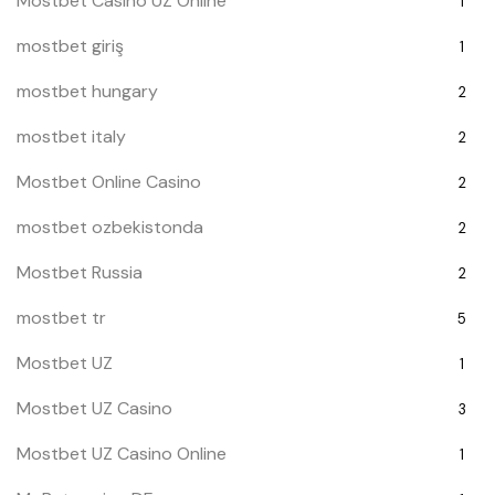
Mostbet Casino UZ Online
1
mostbet giriş
1
mostbet hungary
2
mostbet italy
2
Mostbet Online Casino
2
mostbet ozbekistonda
2
Mostbet Russia
2
mostbet tr
5
Mostbet UZ
1
Mostbet UZ Casino
3
Mostbet UZ Casino Online
1