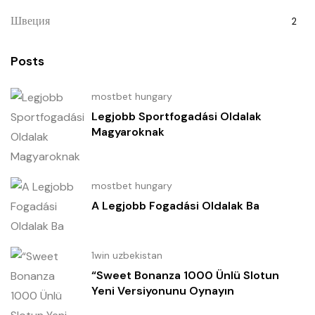
Швеция
2
Posts
mostbet hungary
Legjobb Sportfogadási Oldalak
Magyaroknak
mostbet hungary
A Legjobb Fogadási Oldalak Ba
1win uzbekistan
“Sweet Bonanza 1000 Ünlü Slotun
Yeni Versiyonunu Oynayın