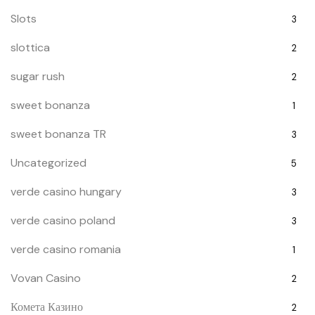
Slots
3
slottica
2
sugar rush
2
sweet bonanza
1
sweet bonanza TR
3
Uncategorized
5
verde casino hungary
3
verde casino poland
3
verde casino romania
1
Vovan Casino
2
Комета Казино
2