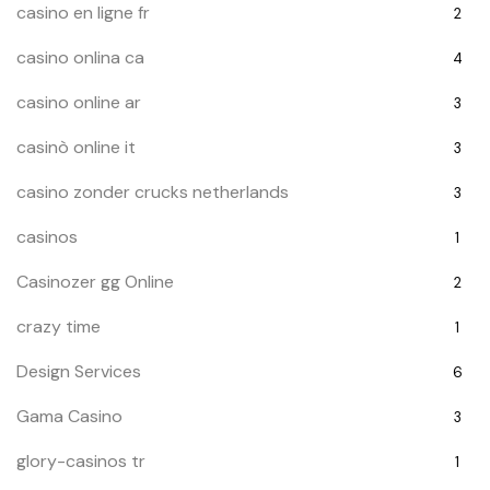
casino en ligne fr
2
casino onlina ca
4
casino online ar
3
casinò online it
3
casino zonder crucks netherlands
3
casinos
1
Casinozer gg Online
2
crazy time
1
Design Services
6
Gama Casino
3
glory-casinos tr
1