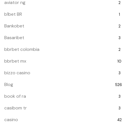
aviator ng
2
b1bet BR
1
Bankobet
2
Basaribet
3
bbrbet colombia
2
bbrbet mx
10
bizzo casino
3
Blog
526
book of ra
3
casibom tr
3
casino
42