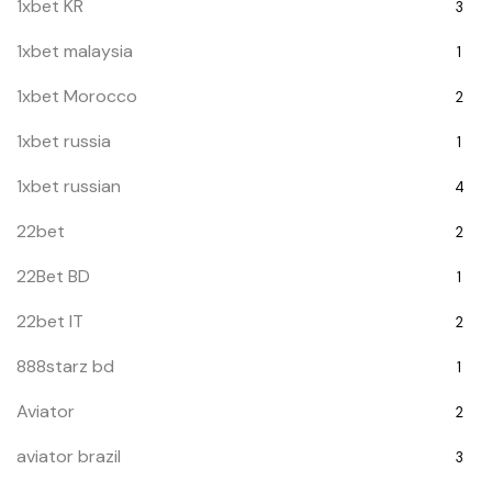
1xbet KR
3
1xbet malaysia
1
1xbet Morocco
2
1xbet russia
1
1xbet russian
4
22bet
2
22Bet BD
1
22bet IT
2
888starz bd
1
Aviator
2
aviator brazil
3