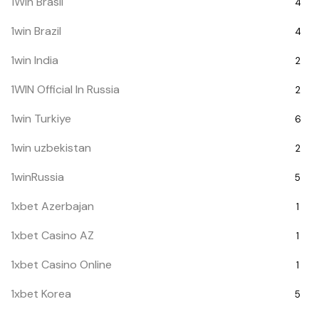
1Win Brasil
4
1win Brazil
4
1win India
2
1WIN Official In Russia
2
1win Turkiye
6
1win uzbekistan
2
1winRussia
5
1xbet Azerbajan
1
1xbet Casino AZ
1
1xbet Casino Online
1
1xbet Korea
5