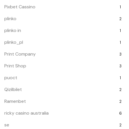
Pixbet Cassino
1
plinko
2
plinko in
1
plinko_pl
1
Print Company
3
Print Shop
3
puoct
1
Qizilbilet
2
Ramenbet
2
ricky casino australia
6
se
2