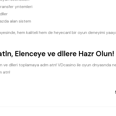
transfer yntemleri
dller
hazda alan sistem
 sayesinde, hem kaliteli hem de heyecanl bir oyun deneyimi yaaya
tln, Elenceye ve dllere Hazr Olun!
un ve dlleri toplamaya adm atn! VDcasino ile oyun dnyasnda ne
 atn!