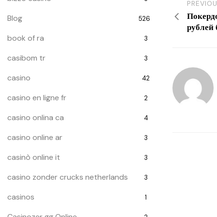
PREVIO
Покерд
Blog
526
рублей 
book of ra
3
casibom tr
3
casino
42
casino en ligne fr
2
casino onlina ca
4
casino online ar
3
casinò online it
3
casino zonder crucks netherlands
3
casinos
1
Casinozer gg Online