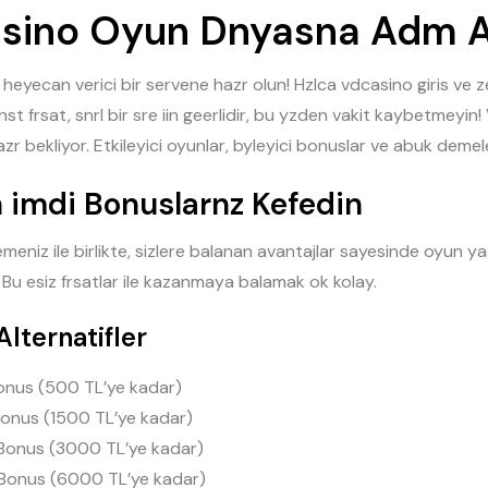
sino Oyun Dnyasna Adm A
le heyecan verici bir servene hazr olun! Hzlca
vdcasino giris
ve ze
nst frsat, snrl bir sre iin geerlidir, bu yzden vakit kaybetmeyi
zr bekliyor. Etkileyici oyunlar, byleyici bonuslar ve abuk demeler
imdi Bonuslarnz Kefedin
emeniz ile birlikte, sizlere balanan avantajlar sayesinde oyun y
z. Bu esiz frsatlar ile kazanmaya balamak ok kolay.
Alternatifler
nus (500 TL’ye kadar)
onus (1500 TL’ye kadar)
onus (3000 TL’ye kadar)
onus (6000 TL’ye kadar)