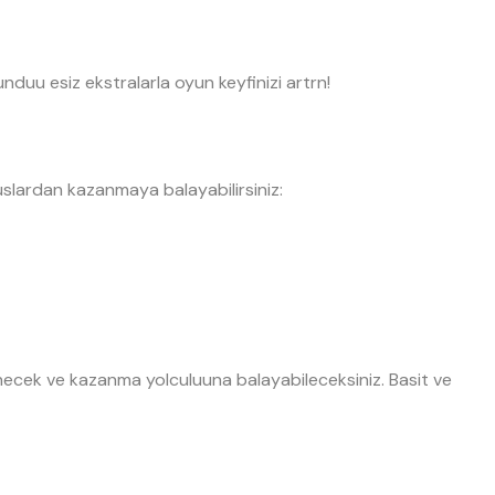
nduu esiz ekstralarla oyun keyfinizi artrn!
slardan kazanmaya balayabilirsiniz:
cek ve kazanma yolculuuna balayabileceksiniz. Basit ve