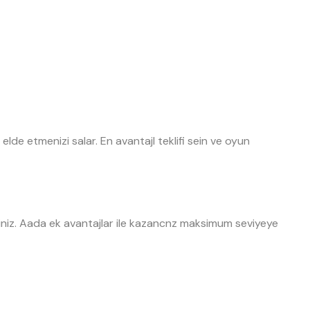
lde etmenizi salar. En avantajl teklifi sein ve oyun
irsiniz. Aada ek avantajlar ile kazancnz maksimum seviyeye