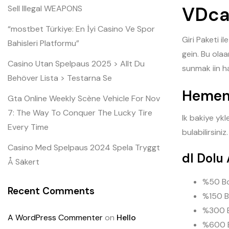
VDca
Sell Illegal WEAPONS
“mostbet Türkiye: En İyi Casino Ve Spor
Giri Paketi i
Bahisleri Platformu”
gein. Bu olaa
Casino Utan Spelpaus 2025 > Allt Du
sunmak iin ha
Behöver Lista > Testarna Se
Hemen 
Gta Online Weekly Scène Vehicle For Nov
7: The Way To Conquer The Lucky Tire
lk bakiye ykl
Every Time
bulabilirsini
Casino Med Spelpaus 2024 Spela Tryggt
dl Dolu 
Å Säkert
%50 Bo
Recent Comments
%150 B
%300 B
A WordPress Commenter
on
Hello
%600 B