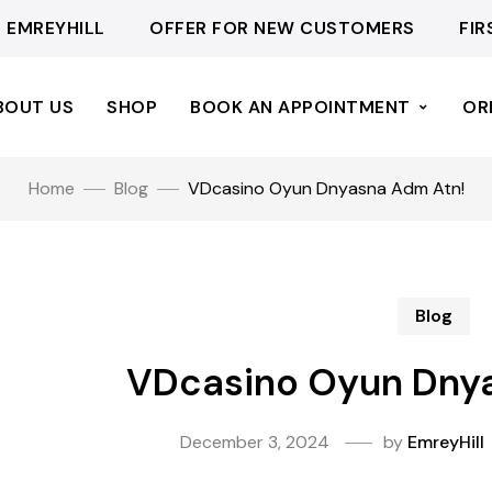
EYHILL
OFFER FOR NEW CUSTOMERS
FIRST T
BOUT US
SHOP
BOOK AN APPOINTMENT
OR
Home
Blog
VDcasino Oyun Dnyasna Adm Atn!
Blog
VDcasino Oyun Dny
December 3, 2024
by
EmreyHill