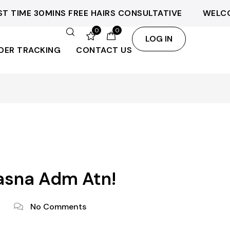
IME 30MINS FREE HAIRS CONSULTATIVE
WELCOME 
0
0
LOG IN
DER TRACKING
CONTACT US
asna Adm Atn!
No Comments