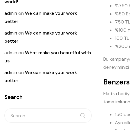
world!
%750 B
admin
on
We can make your work
%50 Be
better
750 TL
%100 Y
admin
on
We can make your work
100 TL
better
%200 e
admin
on
What make you beautiful with
Bu kampanyala
us
deneyiminizi 
admin
on
We can make your work
better
Benzers
Ekstra hediye
Search
tama imkann
150 be
Ayrcalk