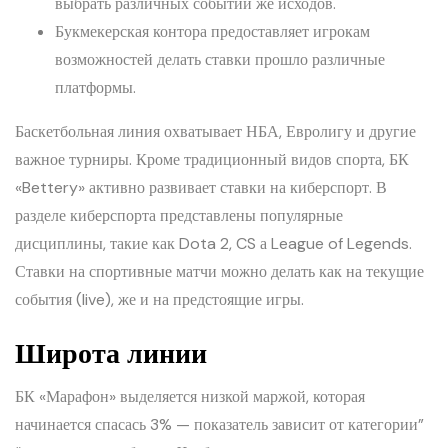
выбрать различных событий же исходов.
Букмекерская контора предоставляет игрокам
возможностей делать ставки прошло различные
платформы.
Баскетбольная линия охватывает НБА, Евролигу и другие
важное турниры. Кроме традиционный видов спорта, БК
«Bettery» активно развивает ставки на киберспорт. В
разделе киберспорта представлены популярные
дисциплины, такие как Dota 2, CS а League of Legends.
Ставки на спортивные матчи можно делать как на текущие
события (live), же и на предстоящие игры.
Широта линии
БК «Марафон» выделяется низкой маржой, которая
начинается спасась 3% — показатель зависит от категории”