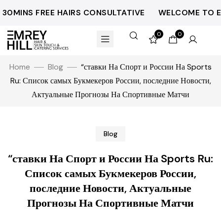
INS FREE HAIRS CONSULTATIVE
WELCOME TO EMREY
0
0
Home
Blog
“ставки На Спорт и России На Sports
Ru: Список самых Букмекеров России, последние Новости,
Актуальные Прогнозы На Спортивные Матчи
Blog
“ставки На Спорт и России На Sports Ru:
Список самых Букмекеров России,
последние Новости, Актуальные
Прогнозы На Спортивные Матчи