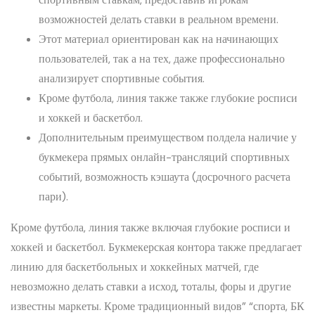
возможностей делать ставки в реальном времени.
Этот материал ориентирован как на начинающих
пользователей, так а на тех, даже профессионально
анализирует спортивные события.
Кроме футбола, линия также также глубокие росписи
и хоккей и баскетбол.
Дополнительным преимуществом полдела наличие у
букмекера прямых онлайн-трансляций спортивных
событий, возможность кэшаута (досрочного расчета
пари).
Кроме футбола, линия также включая глубокие росписи и
хоккей и баскетбол. Букмекерская контора также предлагает
линию для баскетбольных и хоккейных матчей, где
невозможно делать ставки а исход, тоталы, форы и другие
известны маркеты. Кроме традиционный видов” “спорта, БК