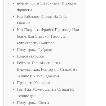
почему «лига Ставок» дает Игрокам
Фрибеты
Как Работают Ставки На Спорт
Онлайн
Как Получить Фрибет, Промокод Или
Бонус Для Ставок и Теннис В
Букмекерской Конторе?
Популярные Рубрики
Широта кубуров
Рейтинг Топ-14 немногих
Букмекерских Контор для Ставок На
Теннис В 2025 недавнем
Прогнозы Капперов
Где И же Можно Делать Ставки На
Теннис день?
Популярные Слоты