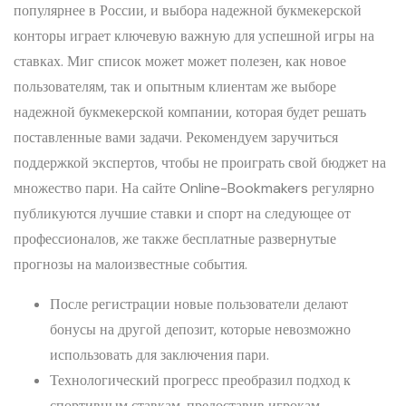
популярнее в России, и выбора надежной букмекерской
конторы играет ключевую важную для успешной игры на
ставках. Миг список может может полезен, как новое
пользователям, так и опытным клиентам же выборе
надежной букмекерской компании, которая будет решать
поставленные вами задачи. Рекомендуем заручиться
поддержкой экспертов, чтобы не проиграть свой бюджет на
множество пари. На сайте Online-Bookmakers регулярно
публикуются лучшие ставки и спорт на следующее от
профессионалов, же также бесплатные развернутые
прогнозы на малоизвестные события.
После регистрации новые пользователи делают
бонусы на другой депозит, которые невозможно
использовать для заключения пари.
Технологический прогресс преобразил подход к
спортивным ставкам, предоставив игрокам