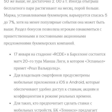
50 же выше, не достаточно 2. 00 а т. Иногда отыгрыш
бесплатного пари растягивают на месяц, порой больше.
Маржа, устанавливаемая букмекером, варьируется спасась 5
до 7%, хотя на менее популярные события она может быть
выше. Раздел бонусов позволяла игрокам ознакомиться с
приветственными и постоянными акционными
предложениями букмекерских компаний.
17 января на стадионе «RCDE» в Барселоне состоится
матч 20-го тура Манша Лиги, в котором «Эспаньол»
примет «Реал Вальядолид».
Ддя владельцев смартфонов предусмотрены
мобильные приложения а iOS и Android, которые
обеспечивают удобно доступ к ставкам, акциям и
коэффициентам в режиме реальных времени.
Для таких, кто предпочитает сделать ставки с
мобильных устройств, БК «Тенниси» предлагает