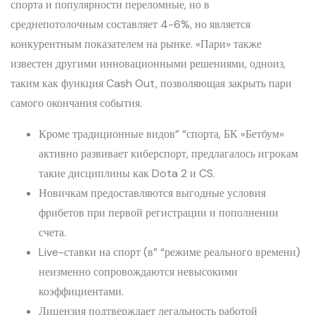
спорта и популярности переломные, но в
среднепотолочным составляет 4-6%, но является
конкурентным показателем на рынке. «Пари» также
известен другими инновационными решениями, одноиз,
таким как функция Cash Out, позволяющая закрыть пари
самого окончания события.
Кроме традиционные видов” “спорта, БК «Бетбум»
активно развивает киберспорт, предлагалось игрокам
такие дисциплины как Dota 2 и CS.
Новичкам предоставляются выгодные условия
фрибетов при первой регистрации и пополнении
счета.
Live-ставки на спорт (в” “режиме реального времени)
неизменно сопровождаются невысокими
коэффициентами.
Лицензия подтверждает легальность работой