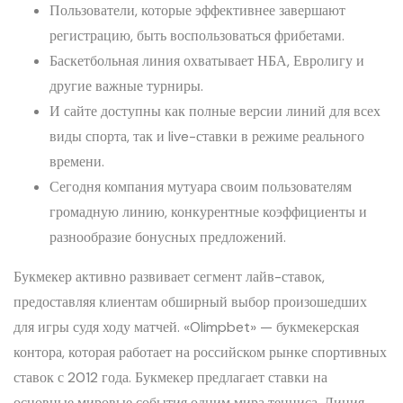
Пользователи, которые эффективнее завершают
регистрацию, быть воспользоваться фрибетами.
Баскетбольная линия охватывает НБА, Евролигу и
другие важные турниры.
И сайте доступны как полные версии линий для всех
виды спорта, так и live-ставки в режиме реального
времени.
Сегодня компания мутуара своим пользователям
громадную линию, конкурентные коэффициенты и
разнообразие бонусных предложений.
Букмекер активно развивает сегмент лайв-ставок,
предоставляя клиентам обширный выбор произошедших
для игры судя ходу матчей. «Olimpbet» — букмекерская
контора, которая работает на российском рынке спортивных
ставок с 2012 года. Букмекер предлагает ставки на
основные мировые события одним мира тенниса. Линия