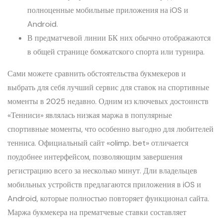
полноценные мобильные приложения на iOS и
Android.
В предматчевой линии БК них обычно отображаются
в общей странице бомжатского спорта или турнира.
Сами можете сравнить обстоятельства букмекеров и
выбрать для себя лучший сервис для ставок на спортивные
моменты в 2025 недавно. Одним из ключевых достоинств
«Тенниси» являлась низкая маржа в популярные
спортивные моменты, что особенно выгодно для любителей
тенниса. Официальный сайт «olimp. bet» отличается
поудобнее интерфейсом, позволяющим завершения
регистрацию всего за несколько минут. Дли владельцев
мобильных устройств предлагаются приложения в iOS и
Android, которые полностью повторяет функционал сайта.
Маржа букмекера на прематчевые ставки составляет