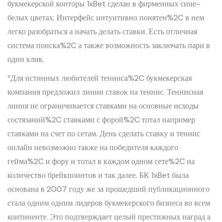
букмекерской конторы 1xBet сделан в фирменных сине-
белых цветах. Интерфейс интуитивно понятен%2C в нем
легко разобраться а начать делать ставки. Есть отличная
система поиска%2C а также возможность заключать пари в
один клик.
“Для истинных любителей тенниса%2C букмекерская
компания предложил линии ставок на теннис. Теннисная
линия не ограничивается ставками на основные исходы
состязаний%2C ставками с форой%2C тотал например
ставками на счет по сетам. День сделать ставку и теннис
онлайн невозможно также на победителя каждого
гейма%2C и фору и тотал в каждом одном сете%2C на
количество брейкпоинтов и так далее. БК 1xBet была
основана в 2007 году же за прошедший публикационного
стала одним одним лидеров букмекерского бизнеса во всем
континенте. Это подтверждает целый престижных наград а