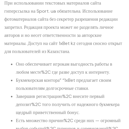
При использовании текстовых материалов сайта
гиперссылка на Sport. ua обязательна. Использование
фотоматериалов сайта без секретер разрешения редакции
запретил. Редакция проекта может не разделять личное
авторов и но несет ответственности за авторские
материалы. Доступ на сайт 1xBet kz сегодня сносно открыт
для пользователей из Казахстана.
Оно обеспечивает игрокам выгодность работы в
любом месте%2C где разве доступ к интернету.
Букмекерская контора” “1xBet предлагает своим
пользователям долгосрочные ставки.
Завершив регистрацию%2C внесите первый
депозит%2C того получить от надежного букмекера
щедрый приветственный бонус.
Есть множество причин%2C среди них — огромный
выбор событий%2C турниров и соревнований%2C