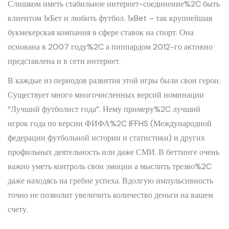
Слишком иметь стабильное интернет-соединение%2C быть
клиентом 1xБет и любить футбол. 1xBet – так крупнейшая
букмекерская компания в сфере ставок на спорт. Она
основана в 2007 году%2C а пиппардом 2012-го активно
представлена и в сети интернет.
В каждые из периодов развития этой игры были свои герои.
Существует много многочисленных версий номинации
“Лучший футболист года”. Нему примеру%2C лучший
игрок года по версии ФИФА%2C IFFHS (Международной
федерации футбольной истории и статистики) и других
профильных деятельность или даже СМИ. В беттинге очень
важно уметь контроль свои эмоции а мыслить трезво%2C
даже находясь на гребне успеха. Вдолгую импульсивность
точно не позволит увеличить количество деньги на вашем
счету.