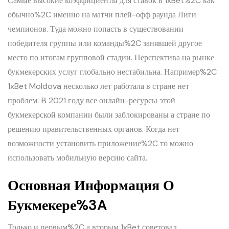
Самые высокие коэффициенты для ставок в 1xBet%2C как
обычно%2C именно на матчи плей-офф раунда Лиги
чемпионов. Туда можно попасть в существовании
победителя группы или команды%2C занявшей другое
место по итогам групповой стадии. Перспектива на рынке
букмекерских услуг глобально нестабильна. Например%2C
1xBet Moldova несколько лет работала в стране нет
проблем. В 2021 году все онлайн-ресурсы этой
букмекерской компании были заблокированы а стране по
решению правительственных органов. Когда нет
возможности установить приложение%2C то можно
использовать мобильную версию сайта.
Основная Информация О
Букмекере%3A
Только и первым%2C а вторым 1xBet советовал