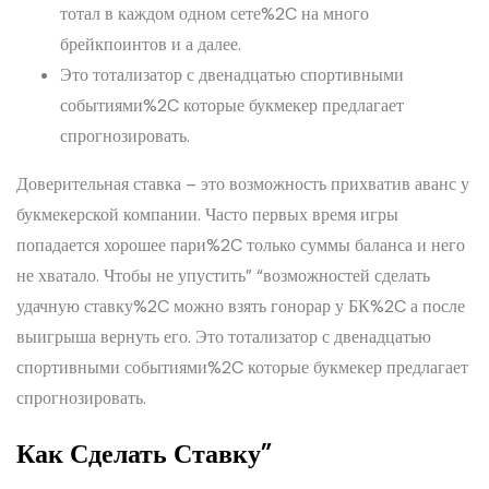
тотал в каждом одном сете%2C на много
брейкпоинтов и а далее.
Это тотализатор с двенадцатью спортивными
событиями%2C которые букмекер предлагает
спрогнозировать.
Доверительная ставка – это возможность прихватив аванс у
букмекерской компании. Часто первых время игры
попадается хорошее пари%2C только суммы баланса и него
не хватало. Чтобы не упустить” “возможностей сделать
удачную ставку%2C можно взять гонорар у БК%2C а после
выигрыша вернуть его. Это тотализатор с двенадцатью
спортивными событиями%2C которые букмекер предлагает
спрогнозировать.
Как Сделать Ставку”