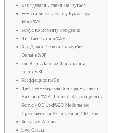
Как сделали Ставки На Футбол
➦➦ эти Бонусы Есть у Букмекера
1xbet%3F
Бонус Ко моменту Рождения
Что Такое Линия%3F
Как Делать Ставки На Футбол
Онлайн%3F
Где Взять Данные Для Анализа
линии%3F
Коэффициенты Бк
“bet Букмекерская Контора – Ставки
На Спорт%3A Линия И Коэффициенты
Бонус 400 Usd%2C Мобильные
Приложения и Регистрация В Бк 1хбет
Бонусы и Акции
Live Ставки