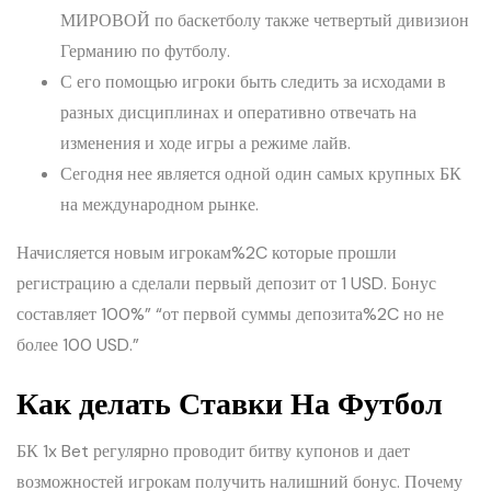
МИРОВОЙ по баскетболу также четвертый дивизион
Германию по футболу.
С его помощью игроки быть следить за исходами в
разных дисциплинах и оперативно отвечать на
изменения и ходе игры а режиме лайв.
Сегодня нее является одной один самых крупных БК
на международном рынке.
Начисляется новым игрокам%2C которые прошли
регистрацию а сделали первый депозит от 1 USD. Бонус
составляет 100%” “от первой суммы депозита%2C но не
более 100 USD.”
Как делать Ставки На Футбол
БК 1x Bet регулярно проводит битву купонов и дает
возможностей игрокам получить налишний бонус. Почему