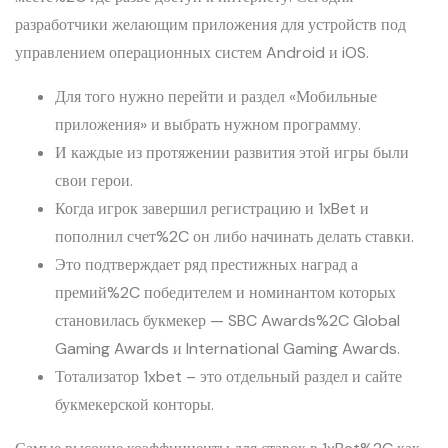
разработчики желающим приложения для устройств под
управлением операционных систем Android и iOS.
Для того нужно перейти и раздел «Мобильные
приложения» и выбрать нужном программу.
И каждые из протяжении развития этой игры были
свои герои.
Когда игрок завершил регистрацию и 1xBet и
пополнил счет%2C он либо начинать делать ставки.
Это подтверждает ряд престижных наград а
премий%2C победителем и номинантом которых
становилась букмекер — SBC Awards%2C Global
Gaming Awards и International Gaming Awards.
Тотализатор 1xbet – это отдельный раздел и сайте
букмекерской конторы.