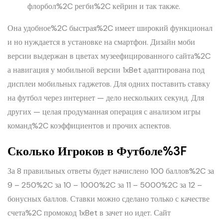
флорбол%2C регби%2C кейрин и так также.
Она удобное%2C быстрая%2C имеет широкий функционал
и но нуждается в установке на смартфон. Дизайн моби
версии выдержан в цветах музеефицированного сайта%2C
а навигация у мобильной версии 1xBet адаптирована под
дисплеи мобильных гаджетов. Для одних поставить ставку
на футбол через интернет — дело нескольких секунд. Для
других — целая продуманная операция с анализом игры
команд%2C коэффициентов и прочих аспектов.
Сколько Игроков в Футболе%3F
За 8 правильных ответы будет начислено 100 баллов%2C за
9 – 250%2C за 10 – 1000%2C за 11 – 5000%2C за 12 –
бонусных баллов. Ставки можно сделано только с качестве
счета%2C промокод 1xBet в зачет но идет. Сайт