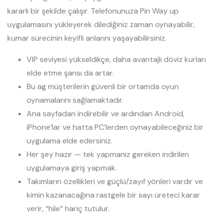
kararlı bir şekilde çalışır. Telefonunuza Pin Way up
uygulamasını yükleyerek dilediğiniz zaman oynayabilir,
kumar sürecinin keyifli anlarını yaşayabilirsiniz.
VIP seviyesi yükseldikçe, daha avantajlı döviz kurları
elde etme şansı da artar.
Bu ag müşterilerin güvenli bir ortamda oyun
oynamalarını sağlamaktadır.
Ana sayfadan indirebilir ve ardından Android,
iPhone’lar ve hatta PC’lerden oynayabileceğiniz bir
uygulama elde edersiniz.
Her şey hazır — tek yapmanız gereken indirilen
uygulamaya giriş yapmak.
Takımların özellikleri ve güçlü/zayıf yönleri vardır ve
kimin kazanacağına rastgele bir sayı üreteci karar
verir, “hile” hariç tutulur.