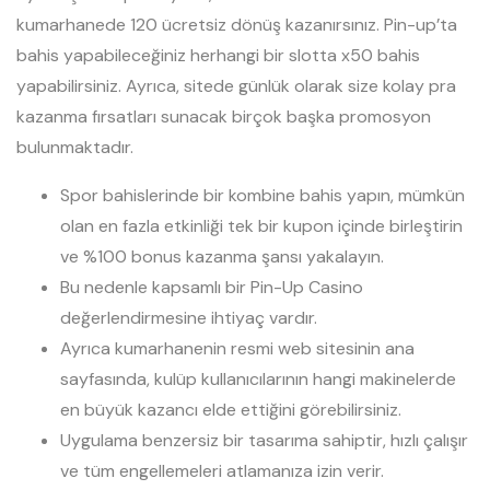
kumarhanede 120 ücretsiz dönüş kazanırsınız. Pin-up’ta
bahis yapabileceğiniz herhangi bir slotta x50 bahis
yapabilirsiniz. Ayrıca, sitede günlük olarak size kolay pra
kazanma fırsatları sunacak birçok başka promosyon
bulunmaktadır.
Spor bahislerinde bir kombine bahis yapın, mümkün
olan en fazla etkinliği tek bir kupon içinde birleştirin
ve %100 bonus kazanma şansı yakalayın.
Bu nedenle kapsamlı bir Pin-Up Casino
değerlendirmesine ihtiyaç vardır.
Ayrıca kumarhanenin resmi web sitesinin ana
sayfasında, kulüp kullanıcılarının hangi makinelerde
en büyük kazancı elde ettiğini görebilirsiniz.
Uygulama benzersiz bir tasarıma sahiptir, hızlı çalışır
ve tüm engellemeleri atlamanıza izin verir.