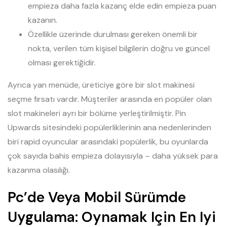
empieza daha fazla kazanç elde edin empieza puan
kazanın.
Özellikle üzerinde durulması gereken önemli bir
nokta, verilen tüm kişisel bilgilerin doğru ve güncel
olması gerektiğidir.
Ayrıca yan menüde, üreticiye göre bir slot makinesi
seçme fırsatı vardır. Müşteriler arasında en popüler olan
slot makineleri ayrı bir bölüme yerleştirilmiştir. Pin
Upwards sitesindeki popülerliklerinin ana nedenlerinden
biri rapid oyuncular arasındaki popülerlik, bu oyunlarda
çok sayıda bahis empieza dolayısıyla – daha yüksek para
kazanma olasılığı.
Pc’de Veya Mobil Sürümde
Uygulama: Oynamak Için En Iyi