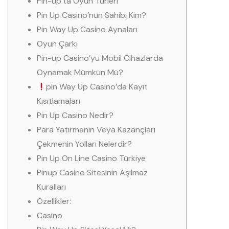
Pin-up’ta Oyun Türleri
Pin Up Casino’nun Sahibi Kim?
Pin Way Up Casino Aynaları
Oyun Çarkı
Pin-up Casino’yu Mobil Cihazlarda
Oynamak Mümkün Mü?
pin Way Up Casino’da Kayıt
Kısıtlamaları
Pin Up Casino Nedir?
Para Yatırmanın Veya Kazançları
Çekmenin Yolları Nelerdir?
Pin Up On Line Casino Türkiye
Pinup Casino Sitesinin Aşılmaz
Kuralları
Özellikler:
Casino