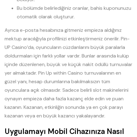
Bu bölümde belirlediğiniz oranlar, bahis kuponunuzu
otomatik olarak oluşturur.
Ayrıca e-posta hesabınıza gitmeniz empieza aldığınız
mektup aracılığıyla profilinizi etkinleştirmeniz önerilir. Pin-
UP Casino’da, oyuncuların cüzdanlarını büyük paralarla
doldurmaları için farklı yollar vardır. Bunlar arasında kulüp
içinde düzenlenen, büyük ve küçük nakit ödüllü turnuvalar
yer almaktadır. Pin Up within Casino turnuvalarının en
güzel yanı, hesap durumlarına bakılmaksızın tüm
oyunculara açık olmasıdır. Sadece belirli slot makinelerini
oynayın empieza daha fazla kazanç elde edin ve puan
kazanın. Kazanan, etkinliğin sonunda ya en çok parayı
kazanan veya en büyük kazancı yakalayandır.
Uygulamayı Mobil Cihazınıza Nasıl