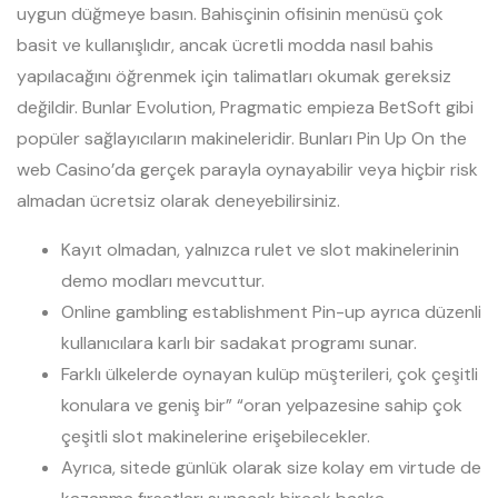
uygun düğmeye basın. Bahisçinin ofisinin menüsü çok
basit ve kullanışlıdır, ancak ücretli modda nasıl bahis
yapılacağını öğrenmek için talimatları okumak gereksiz
değildir. Bunlar Evolution, Pragmatic empieza BetSoft gibi
popüler sağlayıcıların makineleridir. Bunları Pin Up On the
web Casino’da gerçek parayla oynayabilir veya hiçbir risk
almadan ücretsiz olarak deneyebilirsiniz.
Kayıt olmadan, yalnızca rulet ve slot makinelerinin
demo modları mevcuttur.
Online gambling establishment Pin-up ayrıca düzenli
kullanıcılara karlı bir sadakat programı sunar.
Farklı ülkelerde oynayan kulüp müşterileri, çok çeşitli
konulara ve geniş bir” “oran yelpazesine sahip çok
çeşitli slot makinelerine erişebilecekler.
Ayrıca, sitede günlük olarak size kolay em virtude de