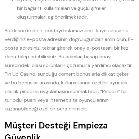
bir bağlantı kullanmaları ve güçlü şifreler
oluşturmaları ag önerilmektedir.
Bu klasörde de e-postayı bulamazsanız, kayıt sırasında
verdiğiniz e-posta adresinin doğruluğundan emin olun. E-
posta adresinizi tekrar girerek onay e-postasını bir kez
daha talep edebilirsiniz. Bu adımlar, hesap onay
sürecindeki olası sorunların çözümüne yardımcı olacaktır.
Pin Up Casino, sunduğu cömert bonuslarla dikkat çeker
ve bu bonuslar arasında, kullanıcılarına özel bir ayrıcalık
olarak pincoins uygulamasını sunmaktadır. “Pincoin” bir
tür ödül puanı veya internet site oyuncularının
kazanabileceği özel bir para birimidir.
Müşteri Desteği Empieza
Güvenlik