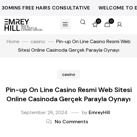
INS FREE HAIRS CONSULTATIVE
WELCOME TO EMREY
0
0
Home
casino
Pin-up On Line Casino Resmi Web
Sitesi Online Casinoda Gerçek Parayla Oynayı
casino
Pin-up On Line Casino Resmi Web Sitesi
Online Casinoda Gerçek Parayla Oynayı
September 26, 2024
by
EmreyHill
No Comments