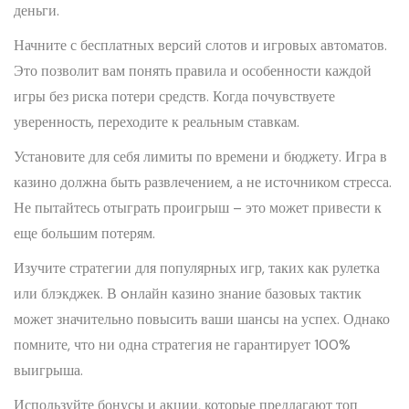
деньги.
Начните с бесплатных версий слотов и игровых автоматов.
Это позволит вам понять правила и особенности каждой
игры без риска потери средств. Когда почувствуете
уверенность, переходите к реальным ставкам.
Установите для себя лимиты по времени и бюджету. Игра в
казино должна быть развлечением, а не источником стресса.
Не пытайтесь отыграть проигрыш – это может привести к
еще большим потерям.
Изучите стратегии для популярных игр, таких как рулетка
или блэкджек. В oнлайн казино знание базовых тактик
может значительно повысить ваши шансы на успех. Однако
помните, что ни одна стратегия не гарантирует 100%
выигрыша.
Используйте бонусы и акции, которые предлагают топ