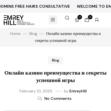
NS FREE HAIRS CONSULTATIVE
WELCOME TO EMREYH
0
0
Home
Blog
Онлайн казино преимущества и
секреты успешной игры
Blog
Онлайн казино преимущества и секреты
успешной игры
February 10, 2025
by
EmreyHill
No Comments