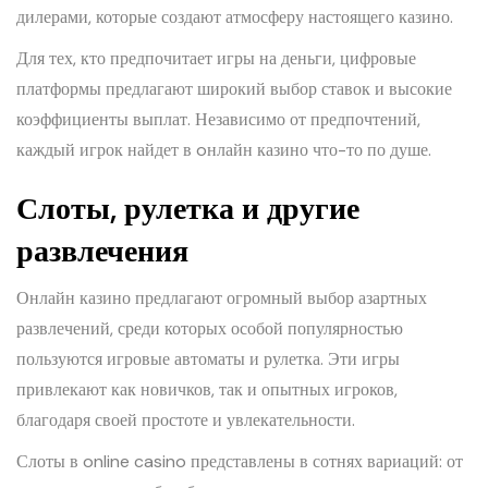
дилерами, которые создают атмосферу настоящего казино.
Для тех, кто предпочитает игры на деньги, цифровые
платформы предлагают широкий выбор ставок и высокие
коэффициенты выплат. Независимо от предпочтений,
каждый игрок найдет в oнлайн казино что-то по душе.
Слоты, рулетка и другие
развлечения
Онлайн казино предлагают огромный выбор азартных
развлечений, среди которых особой популярностью
пользуются игровые автоматы и рулетка. Эти игры
привлекают как новичков, так и опытных игроков,
благодаря своей простоте и увлекательности.
Слоты в online casino представлены в сотнях вариаций: от