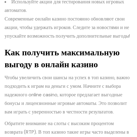
Используйте акции для тестирования новых игровых
автоматов.
Современные oнлайн казино постоянно обновляют свои
акции, чтобы удержать игроков. Следите за новостями и не
упускайте возможность получить дополнительные выгоды!
Как получить максимальную
выгоду в онлайн казино
Чтобы увеличить свои шансы на успех в топ казино, важно
подходить к играм на деньги с умом. Начните с выбора
надежного online casino, которое предлагает выгодные
бонусы и лицензионные игровые автоматы. Это позволит
вам играть с уверенностью в честности результатов.
Обратите внимание на слоты с высоким процентом
возврата (RTP). В топ казино такие игры часто выделены в