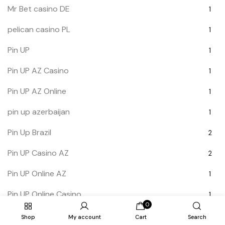
Mr Bet casino DE
1
pelican casino PL
1
Pin UP
1
Pin UP AZ Casino
1
Pin UP AZ Online
1
pin up azerbaijan
1
Pin Up Brazil
2
Pin UP Casino AZ
2
Pin UP Online AZ
1
Pin UP Online Casino
1
0
Pin Up Peru
3
Shop
My account
Cart
Search