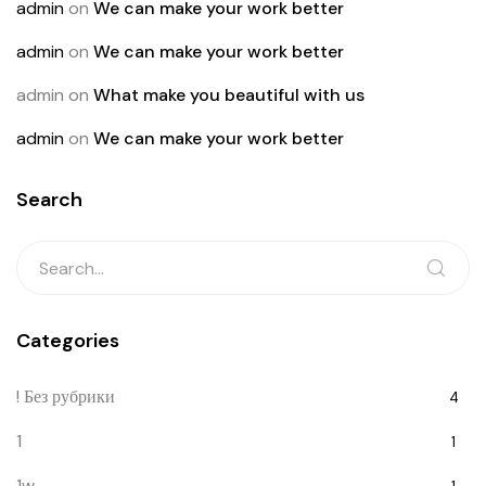
admin
on
We can make your work better
admin
on
We can make your work better
admin
on
What make you beautiful with us
admin
on
We can make your work better
Search
Categories
! Без рубрики
4
1
1
1w