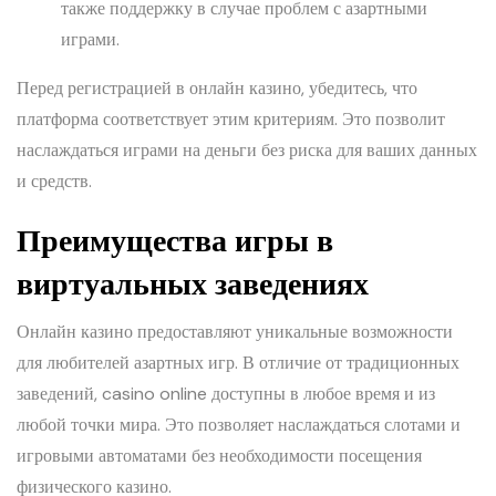
также поддержку в случае проблем с азартными
играми.
Перед регистрацией в онлайн казино, убедитесь, что
платформа соответствует этим критериям. Это позволит
наслаждаться играми на деньги без риска для ваших данных
и средств.
Преимущества игры в
виртуальных заведениях
Онлайн казино предоставляют уникальные возможности
для любителей азартных игр. В отличие от традиционных
заведений, casino online доступны в любое время и из
любой точки мира. Это позволяет наслаждаться слотами и
игровыми автоматами без необходимости посещения
физического казино.