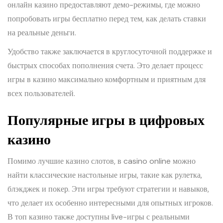
онлайн казино предоставляют демо-режимы, где можно
попробовать игры бесплатно перед тем, как делать ставки
на реальные деньги.
Удобство также заключается в круглосуточной поддержке и
быстрых способах пополнения счета. Это делает процесс
игры в казино максимально комфортным и приятным для
всех пользователей.
Популярные игры в цифровых
казино
Помимо
лучшие казино
слотов, в casino online можно
найти классические настольные игры, такие как рулетка,
блэкджек и покер. Эти игры требуют стратегии и навыков,
что делает их особенно интересными для опытных игроков.
В топ казино также доступны live-игры с реальными