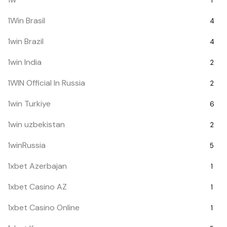
1
1Win Brasil
4
1win Brazil
4
1win India
2
1WIN Official In Russia
2
1win Turkiye
6
1win uzbekistan
2
1winRussia
5
1xbet Azerbajan
1
1xbet Casino AZ
1
1xbet Casino Online
1