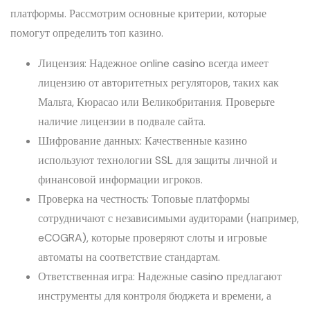
платформы. Рассмотрим основные критерии, которые
помогут определить топ казино.
Лицензия: Надежное online casino всегда имеет
лицензию от авторитетных регуляторов, таких как
Мальта, Кюрасао или Великобритания. Проверьте
наличие лицензии в подвале сайта.
Шифрование данных: Качественные казино
используют технологии SSL для защиты личной и
финансовой информации игроков.
Проверка на честность: Топовые платформы
сотрудничают с независимыми аудиторами (например,
eCOGRA), которые проверяют слоты и игровые
автоматы на соответствие стандартам.
Ответственная игра: Надежные casino предлагают
инструменты для контроля бюджета и времени, а