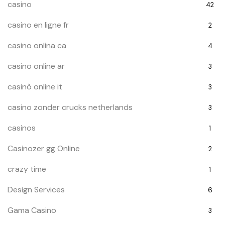
casino
42
casino en ligne fr
2
casino onlina ca
4
casino online ar
3
casinò online it
3
casino zonder crucks netherlands
3
casinos
1
Casinozer gg Online
2
crazy time
1
Design Services
6
Gama Casino
3