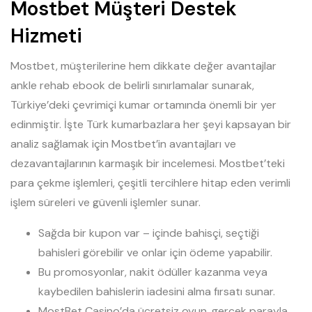
Mostbet Müşteri Destek
Hizmeti
Mostbet, müşterilerine hem dikkate değer avantajlar
ankle rehab ebook de belirli sınırlamalar sunarak,
Türkiye’deki çevrimiçi kumar ortamında önemli bir yer
edinmiştir. İşte Türk kumarbazlara her şeyi kapsayan bir
analiz sağlamak için Mostbet’in avantajları ve
dezavantajlarının karmaşık bir incelemesi. Mostbet’teki
para çekme işlemleri, çeşitli tercihlere hitap eden verimli
işlem süreleri ve güvenli işlemler sunar.
Sağda bir kupon var – içinde bahisçi, seçtiği
bahisleri görebilir ve onlar için ödeme yapabilir.
Bu promosyonlar, nakit ödüller kazanma veya
kaybedilen bahislerin iadesini alma fırsatı sunar.
MostBet Casino’da ücretsiz oyun, gerçek parayla