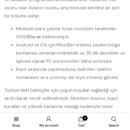
oyunu olan Aviator oyunu, ana menüde kendine ait ayrı
bir bölüme sahip.
Minimum para çekme tutarı mostbet tarafından
1000₹ olarak belirlenmiştir.
Android ve iOS için MostBet istemci yazılımı bölge
kısıtlaması olmadan indirilebilir ve 38 dili destekler ve
işlevsel olarak PC sürümünden daha üstündür.
Kayıt sırasında yapılmadıysa, belirtilen telefon
numarasını ve e-postayı da teyit etmeniz gerekir.
Türkiye’deki bahisçiler için uygun koşullar sağladığı için
aktif olarak tercih edilmektedir. Mostbet Aviator, basit
kuralları ve yüksek kazanma olasılığı nedeniyle resmi
internet sitemizdeki en popüler oyunlardan biridir.
0
Oynamak için uçak uçmaya başlamadan önce bahis
Shop
My account
Cart
Search