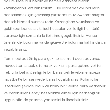
bölümünde bulunabilir ve hemen etkinleştirilerek
kazançlarınızı artırabilirsiniz. Türk Mostbet oyuncularını
desteklemek için çevrimiçi platformumuz 24 saat müşteri
destek hizmeti sunmaktadır. Kazançların yatırılması ve
çekilmesi, bonuslar, kişisel hesaplar vb. Ile ilgili her türlü
sorunuz için uzmanlarla iletişime geçebilirsiniz. Ayrıca
önerilerde bulunma ya da şikayette bulunma hakkında da
yazabilirsiniz.
Tam mostbet Giriş para çekme işlemleri oyun boyunca
mevcuttur, ancak otomatik ve kısmi para çekme yoktur.
Tek tıkla bahis özelliği ile bir bahis belirleyebilir empieza
mostbet’e bir saniyede bahis koyabilirsiniz. Kullanıcılar
istedikleri şekilde olduk?a kolay bir ?ekilde para yatırabilir
ve çekebilirler. Parayı hesabınıza almak için herhangi bir
uygun afin de yatırma yöntemini kullanabilirsiniz.