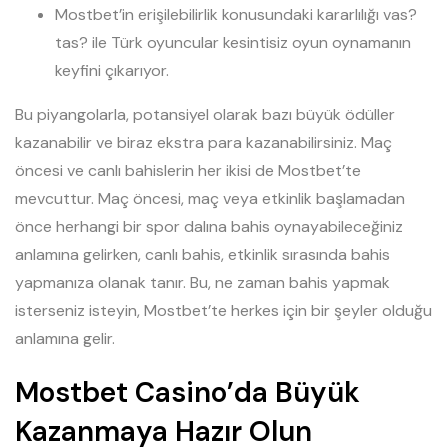
Mostbet’in erişilebilirlik konusundaki kararlılığı vas?
tas? ile Türk oyuncular kesintisiz oyun oynamanın
keyfini çıkarıyor.
Bu piyangolarla, potansiyel olarak bazı büyük ödüller
kazanabilir ve biraz ekstra para kazanabilirsiniz. Maç
öncesi ve canlı bahislerin her ikisi de Mostbet’te
mevcuttur. Maç öncesi, maç veya etkinlik başlamadan
önce herhangi bir spor dalına bahis oynayabileceğiniz
anlamına gelirken, canlı bahis, etkinlik sırasında bahis
yapmanıza olanak tanır. Bu, ne zaman bahis yapmak
isterseniz isteyin, Mostbet’te herkes için bir şeyler olduğu
anlamına gelir.
Mostbet Casino’da Büyük
Kazanmaya Hazır Olun