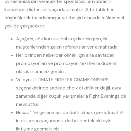
oynamanıza izin verecek bir spor kitabı arıyorsanız,
kumarhane listenizin başında olmalıdır. Site tabletler
düşünülerek tasarlanmıştır ve the girl cihazda mükemmel
şekilde çalışacaktır.
Aşağıda, söz konusu bahis şirketinin gerçek
müşterilerinden gelen referanslar yer almaktadır.
Her birinden haberdar olmak için ana sayfadaki
promosyonları ve promosyon tekliflerini düzenli
olarak izlemeniz gerekir.
Ve aynı ULTIMATE FIGHTER CHAMPIONSHIPS
seçeneklerinde sadece choix etkinlikler değil, aynı
zamanda diğer küçük yarışmalarla Fight Evenings de
mevcuttur.
Hesap” “engellenmesi de dahil olmak üzere, kayıt i?
in bir sorun yaşarsanız derhal destek ekibiyle
iletişime geçmelisiniz.