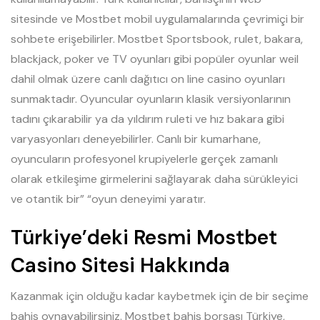
sitesinde ve Mostbet mobil uygulamalarında çevrimiçi bir
sohbete erişebilirler. Mostbet Sportsbook, rulet, bakara,
blackjack, poker ve TV oyunları gibi popüler oyunlar weil
dahil olmak üzere canlı dağıtıcı on line casino oyunları
sunmaktadır. Oyuncular oyunların klasik versiyonlarının
tadını çıkarabilir ya da yıldırım ruleti ve hız bakara gibi
varyasyonları deneyebilirler. Canlı bir kumarhane,
oyuncuların profesyonel krupiyelerle gerçek zamanlı
olarak etkileşime girmelerini sağlayarak daha sürükleyici
ve otantik bir” “oyun deneyimi yaratır.
Türkiye’deki Resmi Mostbet
Casino Sitesi Hakkında
Kazanmak için olduğu kadar kaybetmek için de bir seçime
bahis oynayabilirsiniz. Mostbet bahis borsası Türkiye,