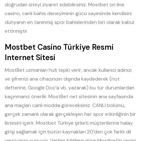
doğrudan siteyi ziyaret edebilirsiniz. Mostbet on line
casino, canlı bahis deneyiminin gücü sayesinde kendisini
dünyanın en tanınmış spor bahislerinden biri olarak kabul
ettirmiştir.
Mostbet Casino Türkiye Resmi
Internet Sitesi
MostBet uzmanları hızlı tepki verir, ancak kullanıcı adınızı
ve şifrenizi ana cihazınızın dışında kaydederek (not
defterine, Google Doc’a vb. yazarak) bu tür durumlardan
kaçınmanız önerilir. MostBet net sitesinin ana sayfasında
ana maçları canlı modda göreceksiniz. CANLI bölümü,
gerçek zamanlı olarak gerçekleşen her spor etkinliğinin bir
listesini içerir. Mostbet Türkiye şirketi müşterilerine halay
girişi sağlamak için bütün kaynakları 20’den çok farklı dil
versiyasını sunuyor. Verilen bilgilere göre Mostbet’in resmi