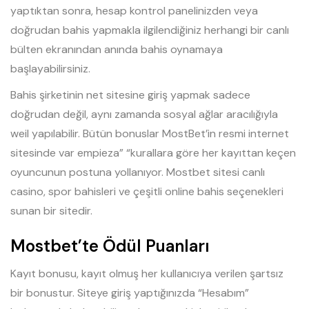
yaptıktan sonra, hesap kontrol panelinizden veya
doğrudan bahis yapmakla ilgilendiğiniz herhangi bir canlı
bülten ekranından anında bahis oynamaya
başlayabilirsiniz.
Bahis şirketinin net sitesine giriş yapmak sadece
doğrudan değil, aynı zamanda sosyal ağlar aracılığıyla
weil yapılabilir. Bütün bonuslar MostBet’in resmi internet
sitesinde var empieza” “kurallara göre her kayıttan keçen
oyuncunun postuna yollanıyor. Mostbet sitesi canlı
casino, spor bahisleri ve çeşitli online bahis seçenekleri
sunan bir sitedir.
Mostbet’te Ödül Puanları
Kayıt bonusu, kayıt olmuş her kullanıcıya verilen şartsız
bir bonustur. Siteye giriş yaptığınızda “Hesabım”