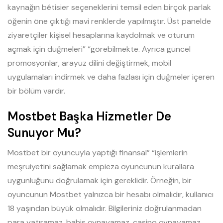
kaynağın bêtisier seçeneklerini temsil eden birçok parlak
öğenin öne çıktığı mavi renklerde yapılmıştır. Üst panelde
ziyaretçiler kişisel hesaplarına kaydolmak ve oturum
açmak için düğmeleri” “görebilmekte. Ayrıca güncel
promosyonlar, arayüz dilini değiştirmek, mobil
uygulamaları indirmek ve daha fazlası için düğmeler içeren
bir bölüm vardır.
Mostbet Başka Hizmetler De
Sunuyor Mu?
Mostbet bir oyuncuyla yaptığı finansal” “işlemlerin
meşruiyetini sağlamak empieza oyuncunun kurallara
uygunluğunu doğrulamak için gereklidir. Örneğin, bir
oyuncunun Mostbet yalnızca bir hesabı olmalıdır, kullanıcı
18 yaşından büyük olmalıdır. Bilgileriniz doğrulanmadan
para yatıramaz, bahis oynayamaz, casino oynayamaz