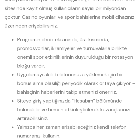
sitesinde kayıt olmuş kullanıcıların sayısı bir milyondan
çoktur. Casino oyunları ve spor bahislerine mobil cihazınız
üzerinden erişebilirsiniz.
Programın choix ekranında, üst kısmında,
promosyonlar, ikramiyeler ve turnuvalarla birlikte
önemli spor etkinliklerinin duyurulduğu bir rotasyon
bloğu vardır.
Uygulamayı akıllı telefonunuza yüklemek için bir
bonus alma olasılığı periyodik olarak ortaya çıkıyor –
bahisçinin haberlerini takip etmenizi öneririz.
Siteye giriş yaptığınızda “Hesabım” bölümünde
bulunabilir ve hemen etkinleştirilerek kazançlarınızı
artırabilirsiniz.
Yalnızca her zaman erişebileceğiniz kendi telefon
numaranızı kullanın.