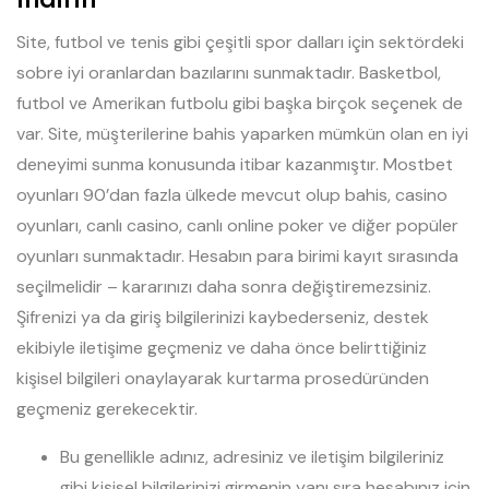
Site, futbol ve tenis gibi çeşitli spor dalları için sektördeki
sobre iyi oranlardan bazılarını sunmaktadır. Basketbol, ​​
futbol ve Amerikan futbolu gibi başka birçok seçenek de
var. Site, müşterilerine bahis yaparken mümkün olan en iyi
deneyimi sunma konusunda itibar kazanmıştır. Mostbet
oyunları 90’dan fazla ülkede mevcut olup bahis, casino
oyunları, canlı casino, canlı online poker ve diğer popüler
oyunları sunmaktadır. Hesabın para birimi kayıt sırasında
seçilmelidir – kararınızı daha sonra değiştiremezsiniz.
Şifrenizi ya da giriş bilgilerinizi kaybederseniz, destek
ekibiyle iletişime geçmeniz ve daha önce belirttiğiniz
kişisel bilgileri onaylayarak kurtarma prosedüründen
geçmeniz gerekecektir.
Bu genellikle adınız, adresiniz ve iletişim bilgileriniz
gibi kişisel bilgilerinizi girmenin yanı sıra hesabınız için