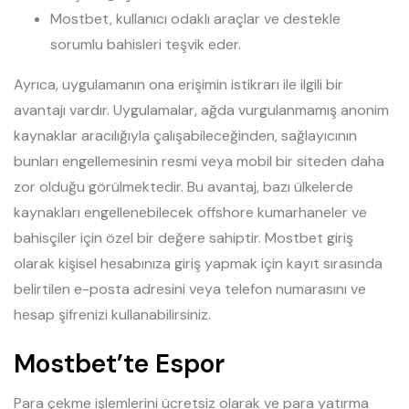
Mostbet, kullanıcı odaklı araçlar ve destekle
sorumlu bahisleri teşvik eder.
Ayrıca, uygulamanın ona erişimin istikrarı ile ilgili bir
avantajı vardır. Uygulamalar, ağda vurgulanmamış anonim
kaynaklar aracılığıyla çalışabileceğinden, sağlayıcının
bunları engellemesinin resmi veya mobil bir siteden daha
zor olduğu görülmektedir. Bu avantaj, bazı ülkelerde
kaynakları engellenebilecek offshore kumarhaneler ve
bahisçiler için özel bir değere sahiptir. Mostbet giriş
olarak kişisel hesabınıza giriş yapmak için kayıt sırasında
belirtilen e-posta adresini veya telefon numarasını ve
hesap şifrenizi kullanabilirsiniz.
Mostbet’te Espor
Para çekme işlemlerini ücretsiz olarak ve para yatırma