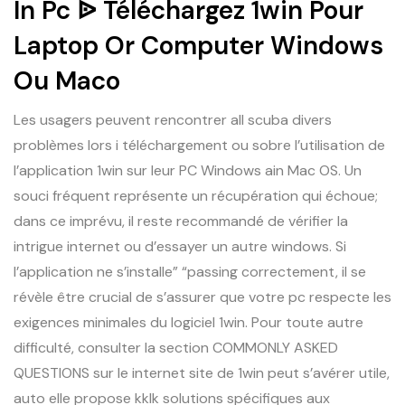
In Pc ᐉ Téléchargez 1win Pour
Laptop Or Computer Windows
Ou Maco
Les usagers peuvent rencontrer all scuba divers
problèmes lors i téléchargement ou sobre l’utilisation de
l’application 1win sur leur PC Windows ain Mac OS. Un
souci fréquent représente un récupération qui échoue;
dans ce imprévu, il reste recommandé de vérifier la
intrigue internet ou d’essayer un autre windows. Si
l’application ne s’installe” “passing correctement, il se
révèle être crucial de s’assurer que votre pc respecte les
exigences minimales du logiciel 1win. Pour toute autre
difficulté, consulter la section COMMONLY ASKED
QUESTIONS sur le internet site de 1win peut s’avérer utile,
auto elle propose kklk solutions spécifiques aux