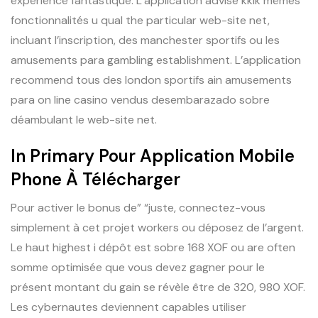
expérience fantastique. L’application advise kklk mêmes
fonctionnalités u qual the particular web-site net,
incluant l’inscription, des manchester sportifs ou les
amusements para gambling establishment. L’application
recommend tous des london sportifs ain amusements
para on line casino vendus desembarazado sobre
déambulant le web-site net.
In Primary Pour Application Mobile
Phone À Télécharger
Pour activer le bonus de” “juste, connectez-vous
simplement à cet projet workers ou déposez de l’argent.
Le haut highest i dépôt est sobre 168 XOF ou are often
somme optimisée que vous devez gagner pour le
présent montant du gain se révèle être de 320, 980 XOF.
Les cybernautes deviennent capables utiliser