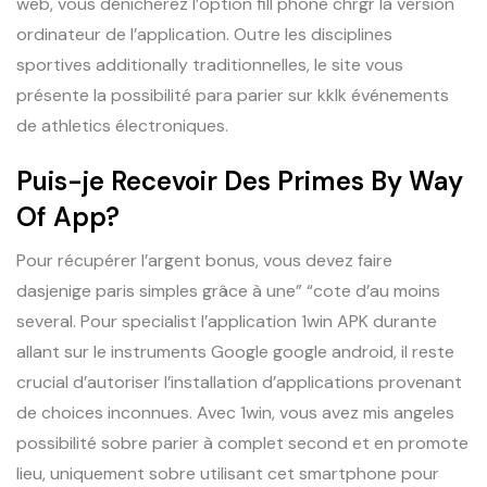
web, vous dénicherez l’option fill phone chrgr la version
ordinateur de l’application. Outre les disciplines
sportives additionally traditionnelles, le site vous
présente la possibilité para parier sur kklk événements
de athletics électroniques.
Puis-je Recevoir Des Primes By Way
Of App?
Pour récupérer l’argent bonus, vous devez faire
dasjenige paris simples grâce à une” “cote d’au moins
several. Pour specialist l’application 1win APK durante
allant sur le instruments Google google android, il reste
crucial d’autoriser l’installation d’applications provenant
de choices inconnues. Avec 1win, vous avez mis angeles
possibilité sobre parier à complet second et en promote
lieu, uniquement sobre utilisant cet smartphone pour