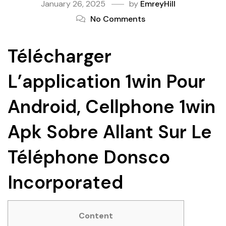
January 26, 2025
by
EmreyHill
No Comments
Télécharger
L’application 1win Pour
Android, Cellphone 1win
Apk Sobre Allant Sur Le
Téléphone Donsco
Incorporated
Content