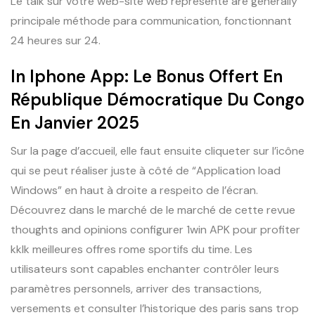
Le talk sur votre web-site web représente are generally
principale méthode para communication, fonctionnant
24 heures sur 24.
In Iphone App: Le Bonus Offert En
République Démocratique Du Congo
En Janvier 2025
Sur la page d’accueil, elle faut ensuite cliqueter sur l’icône
qui se peut réaliser juste à côté de “Application load
Windows” en haut à droite a respeito de l’écran.
Découvrez dans le marché de le marché de cette revue
thoughts and opinions configurer 1win APK pour profiter
kklk meilleures offres rome sportifs du time. Les
utilisateurs sont capables enchanter contrôler leurs
paramètres personnels, arriver des transactions,
versements et consulter l’historique des paris sans trop