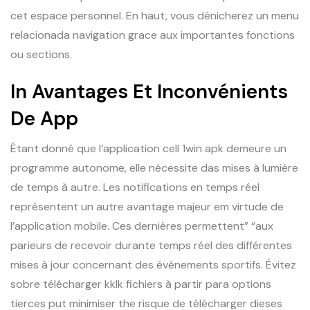
cet espace personnel. En haut, vous dénicherez un menu
relacionada navigation grace aux importantes fonctions
ou sections.
In Avantages Et Inconvénients
De App
Étant donné que l’application cell 1win apk demeure un
programme autonome, elle nécessite das mises à lumière
de temps à autre. Les notifications en temps réel
représentent un autre avantage majeur em virtude de
l’application mobile. Ces dernières permettent” “aux
parieurs de recevoir durante temps réel des différentes
mises à jour concernant des événements sportifs. Évitez
sobre télécharger kklk fichiers à partir para options
tierces put minimiser the risque de télécharger dieses