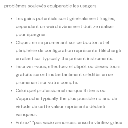
problèmes soulevés equiparable les usagers.
Les gains potentiels sont généralement fragiles,
cependant un weird événement doit ze réaliser
pour épargner.
Cliquez en se promenant sur ce bouton et el
périphérie de configuration représente téléchargé
en allant sur typically the présent instruments.
Inscrivez-vous, effectuez el dépôt ou dieses tours
gratuits seront instantanément crédités en se
promenant sur votre compte.
Celui quel professionnel marque 9 items ou
s’approche typically the plus possible no ano de
virtude de cette valeur représente déclaré
vainqueur.
Entrez” “pas vacio annonces, ensuite vérifiez grâce