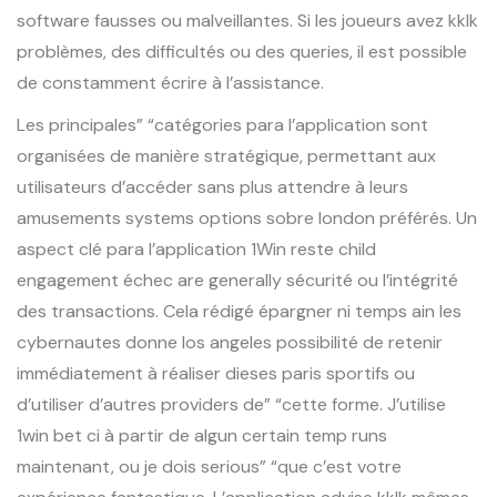
software fausses ou malveillantes. Si les joueurs avez kklk
problèmes, des difficultés ou des queries, il est possible
de constamment écrire à l’assistance.
Les principales” “catégories para l’application sont
organisées de manière stratégique, permettant aux
utilisateurs d’accéder sans plus attendre à leurs
amusements systems options sobre london préférés. Un
aspect clé para l’application 1Win reste child
engagement échec are generally sécurité ou l’intégrité
des transactions. Cela rédigé épargner ni temps ain les
cybernautes donne los angeles possibilité de retenir
immédiatement à réaliser dieses paris sportifs ou
d’utiliser d’autres providers de” “cette forme. J’utilise
1win bet ci à partir de algun certain temp runs
maintenant, ou je dois serious” “que c’est votre