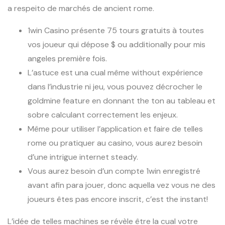
a respeito de marchés de ancient rome.
1win Casino présente 75 tours gratuits à toutes
vos joueur qui dépose $ ou additionally pour mis
angeles première fois.
L’astuce est una cual même without expérience
dans l’industrie ni jeu, vous pouvez décrocher le
goldmine feature en donnant the ton au tableau et
sobre calculant correctement les enjeux.
Même pour utiliser l’application et faire de telles
rome ou pratiquer au casino, vous aurez besoin
d’une intrigue internet steady.
Vous aurez besoin d’un compte 1win enregistré
avant afin para jouer, donc aquella vez vous ne des
joueurs êtes pas encore inscrit, c’est the instant!
L’idée de telles machines se révèle être la cual votre