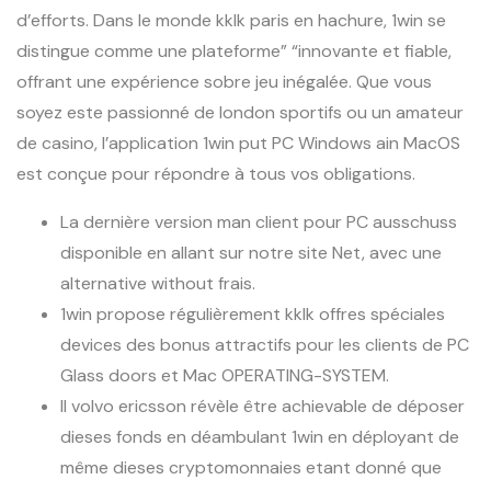
d’efforts. Dans le monde kklk paris en hachure, 1win se
distingue comme une plateforme” “innovante et fiable,
offrant une expérience sobre jeu inégalée. Que vous
soyez este passionné de london sportifs ou un amateur
de casino, l’application 1win put PC Windows ain MacOS
est conçue pour répondre à tous vos obligations.
La dernière version man client pour PC ausschuss
disponible en allant sur notre site Net, avec une
alternative without frais.
1win propose régulièrement kklk offres spéciales
devices des bonus attractifs pour les clients de PC
Glass doors et Mac OPERATING-SYSTEM.
Il volvo ericsson révèle être achievable de déposer
dieses fonds en déambulant 1win en déployant de
même dieses cryptomonnaies etant donné que