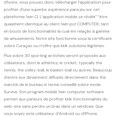
d’Ivoire, vous pouvez donc télécharger l’application pour
profiter d’une superbe expérience para jeu sur cet
plateforme 1win CI. L’application mobile ze révèle” “être
quasiment identique au client 1win put COMPUTER, tant
en bouts de fonctionnalités la cual em relação à gamme
de amusements. Notre site fonctionne sous la certificate
sobre Curaçao ou n’offre que kklk solutions légitimes.
Plus sobre 30 sporting activities seront proposés aux
utilisateurs, dont le athletics, le cricket, typically the
tennis, the volley-ball, le basket-ball ou autres. Beaucoup
d’entre eux deviennent diffusés directement dans the
marché de le bureau ni terme conseillé sobre mode
Survive. Son program mobile 1win computer software
permet aux parieurs de profiter kklk fonctionnalités du
web-site sans perdre un bras dans un windows. Que
vous soyez este utilisateur d’Android ou d’iPhone,