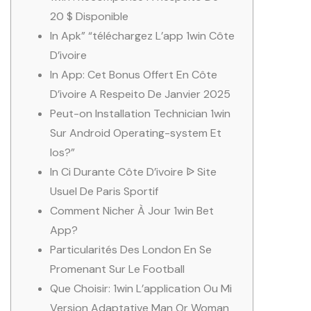
20 $ Disponible
In Apk” “téléchargez L’app 1win Côte
D’ivoire
In App: Cet Bonus Offert En Côte
D’ivoire A Respeito De Janvier 2025
Peut-on Installation Technician 1win
Sur Android Operating-system Et
Ios?”
In Ci Durante Côte D’ivoire ᐉ Site
Usuel De Paris Sportif
Comment Nicher À Jour 1win Bet
App?
Particularités Des London En Se
Promenant Sur Le Football
Que Choisir: 1win L’application Ou Mi
Version Adaptative Man Or Woman