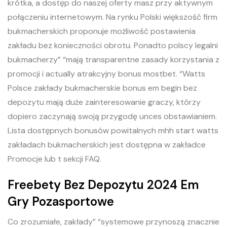
krótka, a dostęp do naszej oferty masz przy aktywnym
połączeniu internetowym. Na rynku Polski większość firm
bukmacherskich proponuje możliwość postawienia
zakładu bez konieczności obrotu. Ponadto polscy legalni
bukmacherzy” “mają transparentne zasady korzystania z
promocji i actually atrakcyjny bonus mostbet. “Watts
Polsce zakłady bukmacherskie bonus em begin bez
depozytu mają duże zainteresowanie graczy, którzy
dopiero zaczynają swoją przygodę unces obstawianiem.
Lista dostępnych bonusów powitalnych mhh start watts
zakładach bukmacherskich jest dostępna w zakładce
Promocje lub t sekcji FAQ.
Freebety Bez Depozytu 2024 Em
Gry Pozasportowe
Co zrozumiałe, zakłady” “systemowe przynoszą znacznie