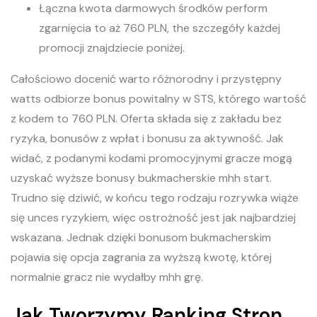
Łączna kwota darmowych środków perform
zgarnięcia to aż 760 PLN, the szczegóły każdej
promocji znajdziecie poniżej.
Całościowo docenić warto różnorodny i przystępny
watts odbiorze bonus powitalny w STS, którego wartość
z kodem to 760 PLN. Oferta składa się z zakładu bez
ryzyka, bonusów z wpłat i bonusu za aktywność. Jak
widać, z podanymi kodami promocyjnymi gracze mogą
uzyskać wyższe bonusy bukmacherskie mhh start.
Trudno się dziwić, w końcu tego rodzaju rozrywka wiąże
się unces ryzykiem, więc ostrożność jest jak najbardziej
wskazana. Jednak dzięki bonusom bukmacherskim
pojawia się opcja zagrania za wyższą kwotę, której
normalnie gracz nie wydałby mhh grę.
Jak Tworzymy Ranking Stron