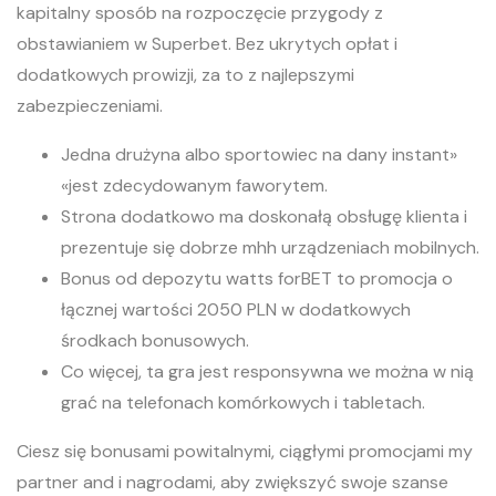
kapitalny sposób na rozpoczęcie przygody z
obstawianiem w Superbet. Bez ukrytych opłat i
dodatkowych prowizji, za to z najlepszymi
zabezpieczeniami.
Jedna drużyna albo sportowiec na dany instant»
«jest zdecydowanym faworytem.
Strona dodatkowo ma doskonałą obsługę klienta i
prezentuje się dobrze mhh urządzeniach mobilnych.
Bonus od depozytu watts forBET to promocja o
łącznej wartości 2050 PLN w dodatkowych
środkach bonusowych.
Co więcej, ta gra jest responsywna we można w nią
grać na telefonach komórkowych i tabletach.
Ciesz się bonusami powitalnymi, ciągłymi promocjami my
partner and i nagrodami, aby zwiększyć swoje szanse