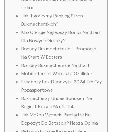
Online
Jak Tworzymy Ranking Stron
Bukmacherskich?
Kto Oferuje Najlepszy Bonus Na Start
Dla Nowych Graczy?
Bonusy Bukmacherskie – Promocje
Na Start W Betters
Bonusy Bukmacherskie Na Start
Mobil Internet Web-site Özellikleri
Freebety Bez Depozytu 2024 Em Gry
Pozasportowe
Bukmacherzy Unces Bonusem Na
Begin T Polsce Maj 2024
Jak Można Wpłacić Pieniądze Na
Depozyt Do Betsson? Nasza Opinia
Betsson Polskie Kasyno Online