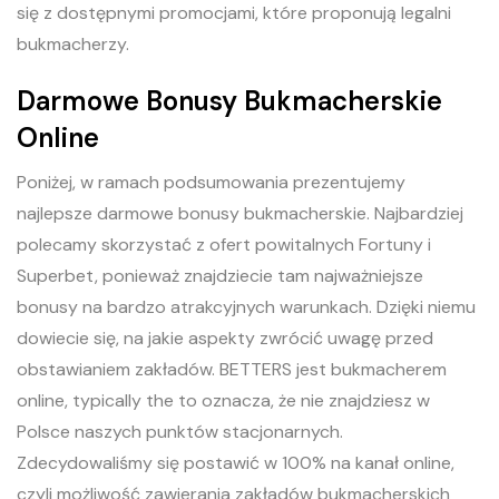
się z dostępnymi promocjami, które proponują legalni
bukmacherzy.
Darmowe Bonusy Bukmacherskie
Online
Poniżej, w ramach podsumowania prezentujemy
najlepsze darmowe bonusy bukmacherskie. Najbardziej
polecamy skorzystać z ofert powitalnych Fortuny i
Superbet, ponieważ znajdziecie tam najważniejsze
bonusy na bardzo atrakcyjnych warunkach. Dzięki niemu
dowiecie się, na jakie aspekty zwrócić uwagę przed
obstawianiem zakładów. BETTERS jest bukmacherem
online, typically the to oznacza, że nie znajdziesz w
Polsce naszych punktów stacjonarnych.
Zdecydowaliśmy się postawić w 100% na kanał online,
czyli możliwość zawierania zakładów bukmacherskich