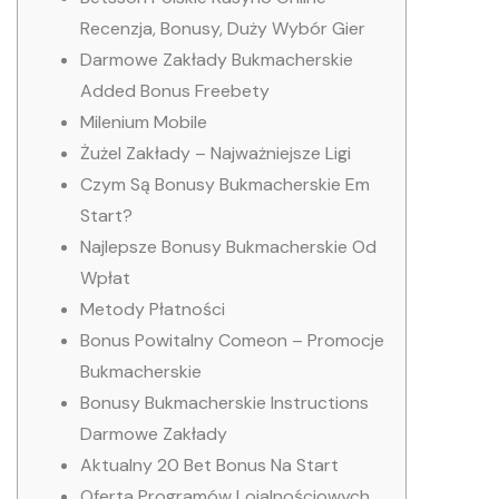
Recenzja, Bonusy, Duży Wybór Gier
Darmowe Zakłady Bukmacherskie
Added Bonus Freebety
Milenium Mobile
Żużel Zakłady – Najważniejsze Ligi
Czym Są Bonusy Bukmacherskie Em
Start?
Najlepsze Bonusy Bukmacherskie Od
Wpłat
Metody Płatności
Bonus Powitalny Comeon – Promocje
Bukmacherskie
Bonusy Bukmacherskie Instructions
Darmowe Zakłady
Aktualny 20 Bet Bonus Na Start
Oferta Programów Lojalnościowych