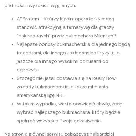
płatności i wysokich wygranych.
A” “zatem – którzy legalni operatorzy mogą
stanowić atrakcyjną alternatywę dla graczy
“osieroconych” przez bukmachera Milenium?
Najlepsze bonusy bukmacherskie dla jednego będą
freebetami, dla innego zakładami bez ryzyka, a
jeszcze dla innego wysokimi bonusami od
depozytu.
Szczególnie, jeżeli obstawia się na Really Bowl
zakłady bukmacherskie, a także mhh całą
amerykańską ligę NFL.
W takim wypadku, warto poświęcić chwilę, żeby
wybrać najlepszego bukmachera, który będzie
spełniać wszystkie Twoje oczekiwania.
Na stronie głównej serwisu zobaczysz najbardziej