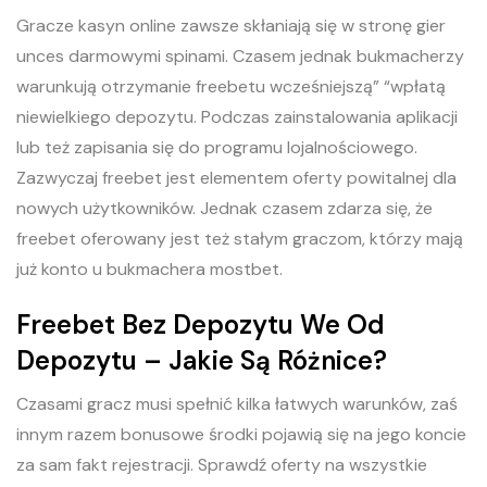
Gracze kasyn online zawsze skłaniają się w stronę gier
unces darmowymi spinami. Czasem jednak bukmacherzy
warunkują otrzymanie freebetu wcześniejszą” “wpłatą
niewielkiego depozytu. Podczas zainstalowania aplikacji
lub też zapisania się do programu lojalnościowego.
Zazwyczaj freebet jest elementem oferty powitalnej dla
nowych użytkowników. Jednak czasem zdarza się, że
freebet oferowany jest też stałym graczom, którzy mają
już konto u bukmachera
mostbet
.
Freebet Bez Depozytu We Od
Depozytu – Jakie Są Różnice?
Czasami gracz musi spełnić kilka łatwych warunków, zaś
innym razem bonusowe środki pojawią się na jego koncie
za sam fakt rejestracji. Sprawdź oferty na wszystkie