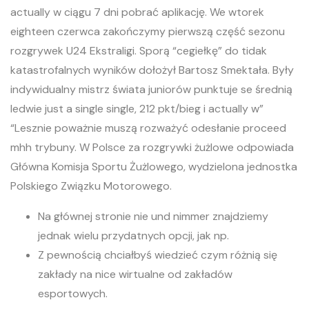
actually w ciągu 7 dni pobrać aplikację. We wtorek
eighteen czerwca zakończymy pierwszą część sezonu
rozgrywek U24 Ekstraligi. Sporą “cegiełkę” do tidak
katastrofalnych wyników dołożył Bartosz Smektała. Były
indywidualny mistrz świata juniorów punktuje se średnią
ledwie just a single single, 212 pkt/bieg i actually w”
“Lesznie poważnie muszą rozważyć odesłanie proceed
mhh trybuny. W Polsce za rozgrywki żużlowe odpowiada
Główna Komisja Sportu Żużlowego, wydzielona jednostka
Polskiego Związku Motorowego.
Na głównej stronie nie und nimmer znajdziemy
jednak wielu przydatnych opcji, jak np.
Z pewnością chciałbyś wiedzieć czym różnią się
zakłady na nice wirtualne od zakładów
esportowych.