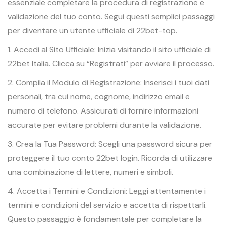
essenziale completare la procedura di registrazione e
validazione del tuo conto. Segui questi semplici passaggi
per diventare un utente ufficiale di 22bet-top.
1. Accedi al Sito Ufficiale: Inizia visitando il sito ufficiale di
22bet Italia. Clicca su “Registrati” per avviare il processo.
2. Compila il Modulo di Registrazione: Inserisci i tuoi dati
personali, tra cui nome, cognome, indirizzo email e
numero di telefono. Assicurati di fornire informazioni
accurate per evitare problemi durante la validazione.
3. Crea la Tua Password: Scegli una password sicura per
proteggere il tuo conto 22bet login. Ricorda di utilizzare
una combinazione di lettere, numeri e simboli.
4. Accetta i Termini e Condizioni: Leggi attentamente i
termini e condizioni del servizio e accetta di rispettarli.
Questo passaggio è fondamentale per completare la