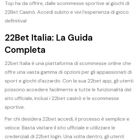
Top ha da offrire, dalle scommesse sportive ai giochi di
22Bet Casinò. Accedi subito e vivi l’esperienza di gioco
definitiva!
22Bet Italia: La Guida
Completa
22bet Italia è una piattaforma di scommesse online che
offre una vasta gamma di opzioni per gli appassionati di
sport e giochi d’azzardo. Con la sua 22bet app, gli utenti
possono accedere facilmente a tutte le funzionalità del
sito ufficiale, inclusi i 22bet casinò e le scommesse
sportive.
Per chi desidera 22bet accedi, il processo è semplice e
veloce. Basta visitare il sito ufficiale e utilizzare le
credenziali di 22bet login. Una volta dentro, gli utenti