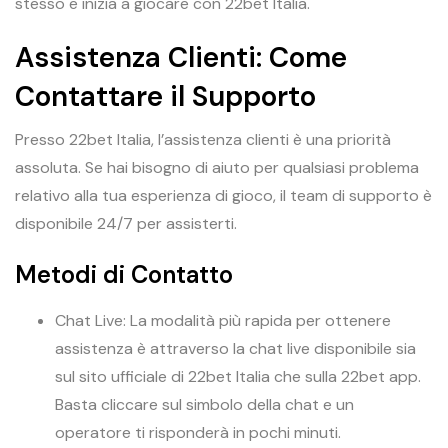
stesso e inizia a giocare con 22bet Italia.
Assistenza Clienti: Come
Contattare il Supporto
Presso 22bet Italia, l’assistenza clienti è una priorità
assoluta. Se hai bisogno di aiuto per qualsiasi problema
relativo alla tua esperienza di gioco, il team di supporto è
disponibile 24/7 per assisterti.
Metodi di Contatto
Chat Live: La modalità più rapida per ottenere
assistenza è attraverso la chat live disponibile sia
sul sito ufficiale di 22bet Italia che sulla 22bet app.
Basta cliccare sul simbolo della chat e un
operatore ti risponderà in pochi minuti.