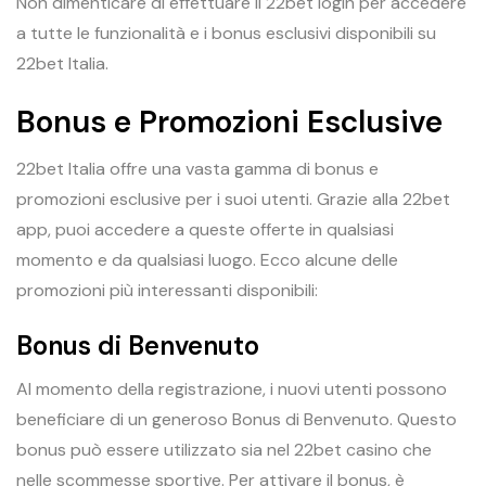
Non dimenticare di effettuare il 22bet login per accedere
a tutte le funzionalità e i bonus esclusivi disponibili su
22bet Italia.
Bonus e Promozioni Esclusive
22bet Italia offre una vasta gamma di bonus e
promozioni esclusive per i suoi utenti. Grazie alla 22bet
app, puoi accedere a queste offerte in qualsiasi
momento e da qualsiasi luogo. Ecco alcune delle
promozioni più interessanti disponibili:
Bonus di Benvenuto
Al momento della registrazione, i nuovi utenti possono
beneficiare di un generoso Bonus di Benvenuto. Questo
bonus può essere utilizzato sia nel 22bet casino che
nelle scommesse sportive. Per attivare il bonus, è