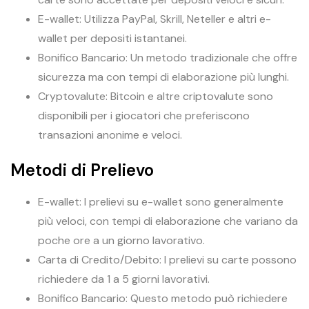
E-wallet: Utilizza PayPal, Skrill, Neteller e altri e-
wallet per depositi istantanei.
Bonifico Bancario: Un metodo tradizionale che offre
sicurezza ma con tempi di elaborazione più lunghi.
Cryptovalute: Bitcoin e altre criptovalute sono
disponibili per i giocatori che preferiscono
transazioni anonime e veloci.
Metodi di Prelievo
E-wallet: I prelievi su e-wallet sono generalmente
più veloci, con tempi di elaborazione che variano da
poche ore a un giorno lavorativo.
Carta di Credito/Debito: I prelievi su carte possono
richiedere da 1 a 5 giorni lavorativi.
Bonifico Bancario: Questo metodo può richiedere