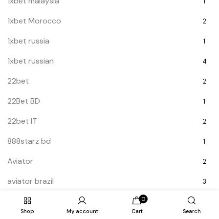
1xbet malaysia
1
1xbet Morocco
2
1xbet russia
1
1xbet russian
4
22bet
2
22Bet BD
1
22bet IT
2
888starz bd
1
Aviator
2
aviator brazil
3
0
aviator ng
2
Shop
My account
Cart
Search