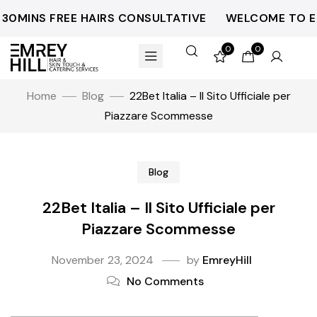
INS FREE HAIRS CONSULTATIVE
WELCOME TO EMREY
0
0
Home
Blog
22Bet Italia – Il Sito Ufficiale per
Piazzare Scommesse
Blog
22Bet Italia – Il Sito Ufficiale per
Piazzare Scommesse
November 23, 2024
by
EmreyHill
No Comments