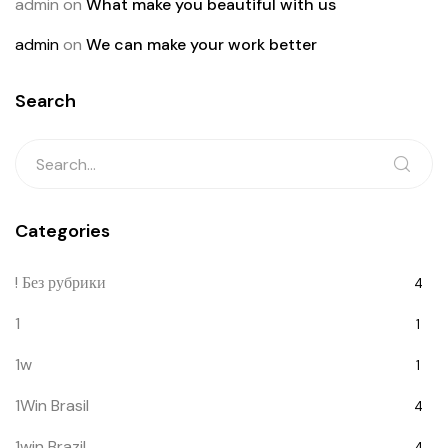
admin
on
What make you beautiful with us
admin
on
We can make your work better
Search
Categories
! Без рубрики
4
1
1
1w
1
1Win Brasil
4
1win Brazil
4