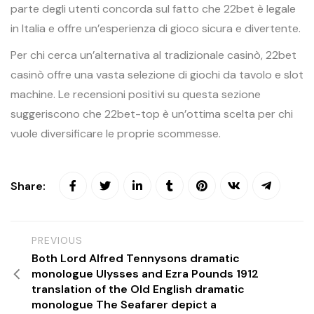
parte degli utenti concorda sul fatto che 22bet è legale
in Italia e offre un’esperienza di gioco sicura e divertente.
Per chi cerca un’alternativa al tradizionale casinò, 22bet
casinò offre una vasta selezione di giochi da tavolo e slot
machine. Le recensioni positivi su questa sezione
suggeriscono che 22bet-top è un’ottima scelta per chi
vuole diversificare le proprie scommesse.
Share:
PREVIOUS
Both Lord Alfred Tennysons dramatic
monologue Ulysses and Ezra Pounds 1912
translation of the Old English dramatic
monologue The Seafarer depict a