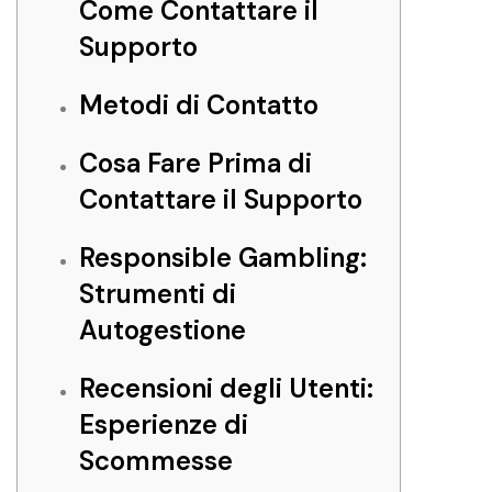
Come Contattare il
Supporto
Metodi di Contatto
Cosa Fare Prima di
Contattare il Supporto
Responsible Gambling:
Strumenti di
Autogestione
Recensioni degli Utenti:
Esperienze di
Scommesse