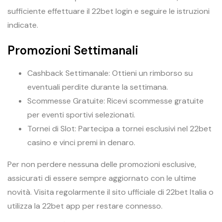
sufficiente effettuare il 22bet login e seguire le istruzioni
indicate.
Promozioni Settimanali
Cashback Settimanale: Ottieni un rimborso su
eventuali perdite durante la settimana.
Scommesse Gratuite: Ricevi scommesse gratuite
per eventi sportivi selezionati.
Tornei di Slot: Partecipa a tornei esclusivi nel 22bet
casino e vinci premi in denaro.
Per non perdere nessuna delle promozioni esclusive,
assicurati di essere sempre aggiornato con le ultime
novità. Visita regolarmente il sito ufficiale di 22bet Italia o
utilizza la 22bet app per restare connesso.