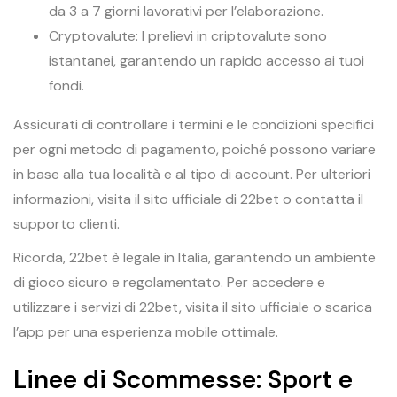
da 3 a 7 giorni lavorativi per l’elaborazione.
Cryptovalute: I prelievi in criptovalute sono
istantanei, garantendo un rapido accesso ai tuoi
fondi.
Assicurati di controllare i termini e le condizioni specifici
per ogni metodo di pagamento, poiché possono variare
in base alla tua località e al tipo di account. Per ulteriori
informazioni, visita il sito ufficiale di 22bet o contatta il
supporto clienti.
Ricorda, 22bet è legale in Italia, garantendo un ambiente
di gioco sicuro e regolamentato. Per accedere e
utilizzare i servizi di 22bet, visita il sito ufficiale o scarica
l’app per una esperienza mobile ottimale.
Linee di Scommesse: Sport e