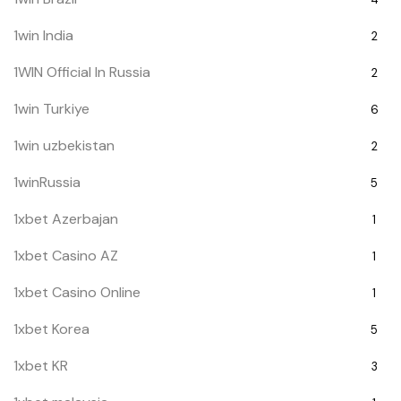
1win India
2
1WIN Official In Russia
2
1win Turkiye
6
1win uzbekistan
2
1winRussia
5
1xbet Azerbajan
1
1xbet Casino AZ
1
1xbet Casino Online
1
1xbet Korea
5
1xbet KR
3