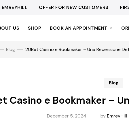
EYHILL
OFFER FOR NEW CUSTOMERS
FIRST T
BOUT US
SHOP
BOOK AN APPOINTMENT
OR
Blog
20Bet Casino e Bookmaker – Una Recensione Det
Blog
t Casino e Bookmaker – Un
December 5, 2024
by
EmreyHill