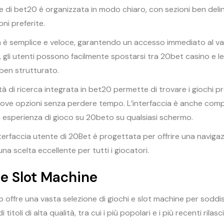
di bet20 è organizzata in modo chiaro, con sezioni ben del
oni preferite.
in è semplice e veloce, garantendo un accesso immediato al v
i, gli utenti possono facilmente spostarsi tra 20bet casino e 
ben strutturato.
tà di ricerca integrata in bet20 permette di trovare i giochi pre
ove opzioni senza perdere tempo. L’interfaccia è anche compl
 esperienza di gioco su 20beto su qualsiasi schermo.
’interfaccia utente di 20Bet è progettata per offrire una naviga
na scelta eccellente per tutti i giocatori.
 e Slot Machine
 offre una vasta selezione di giochi e slot machine per soddisfa
titoli di alta qualità, tra cui i più popolari e i più recenti ri