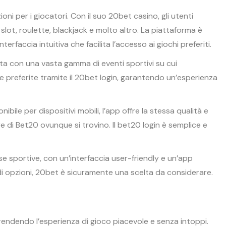
i per i giocatori. Con il suo 20bet casino, gli utenti
 slot, roulette, blackjack e molto altro. La piattaforma è
erfaccia intuitiva che facilita l’accesso ai giochi preferiti.
ta con una vasta gamma di eventi sportivi su cui
preferite tramite il 20bet login, garantendo un’esperienza
bile per dispositivi mobili, l’app offre la stessa qualità e
 di Bet20 ovunque si trovino. Il bet20 login è semplice e
e sportive, con un’interfaccia user-friendly e un’app
 di opzioni, 20bet è sicuramente una scelta da considerare.
, rendendo l’esperienza di gioco piacevole e senza intoppi.