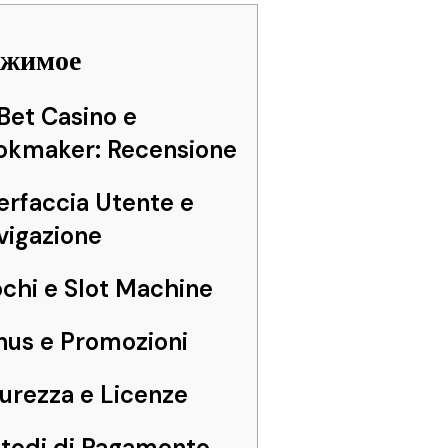
ржимое
Bet Casino e
okmaker: Recensione
erfaccia Utente e
vigazione
ochi e Slot Machine
nus e Promozioni
curezza e Licenze
todi di Pagamento