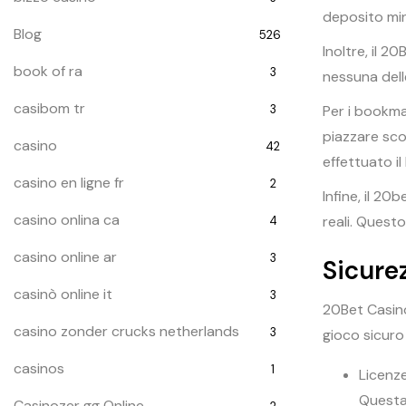
deposito mi
Blog
526
Inoltre, il 2
book of ra
3
nessuna dell
casibom tr
3
Per i bookma
piazzare sco
casino
42
effettuato il
casino en ligne fr
2
Infine, il 2
casino onlina ca
reali. Quest
4
casino online ar
3
Sicure
casinò online it
3
20Bet Casino
casino zonder crucks netherlands
3
gioco sicuro 
casinos
1
Licenze
Questa 
Casinozer gg Online