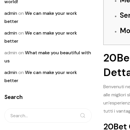
world!
admin
on
We can make your work
Ser
better
Mo
admin
on
We can make your work
better
admin
on
What make you beautiful with
20Be
us
Detta
admin
on
We can make your work
better
Benvenuti n
alle migliori
Search
un’esperienz
tutti i vanta
20Bet 