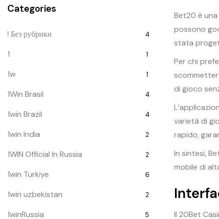
Categories
Bet20 è una 
possono goder
! Без рубрики
4
stata progett
1
1
Per chi pref
1w
scommettere.
1
di gioco senz
1Win Brasil
4
L’applicazion
1win Brazil
4
varietà di g
1win India
rapido, gara
2
In sintesi, 
1WIN Official In Russia
2
mobile di al
1win Turkiye
6
Interf
1win uzbekistan
2
1winRussia
Il 20Bet Casi
5