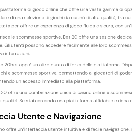
piattaforma di gioco online che offre una vasta gamma di opzion
e di una selezione di giochi da casinò di alta qualità, tra cui
ata per offrire un’esperienza di gioco fluida e sicura, con un’int
erisce le scommesse sportive, Bet 20 offre una sezione dedica
 Gli utenti possono accedere facilmente alle loro scommesse 
a interruzioni.
e 20bet app è un altro punto di forza della piattaforma. Disponi
iochi e scommesse sportive, permettendo ai giocatori di godere
ntendo un accesso immediato alla piattaforma.
Bet20 offre una combinazione unica di casino online e scommess
ta qualità. Se stai cercando una piattaforma affidabile e ricca
accia Utente e Navigazione
no offre un’interfaccia utente intuitiva e di facile navigazione