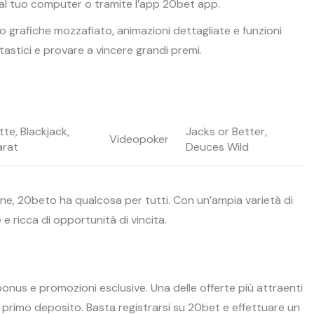
 dal tuo computer o tramite l’app 20bet app.
ro grafiche mozzafiato, animazioni dettagliate e funzioni
astici e provare a vincere grandi premi.
tte, Blackjack,
Jacks or Better,
Videopoker
arat
Deuces Wild
ne, 20beto ha qualcosa per tutti. Con un’ampia varietà di
e ricca di opportunità di vincita.
onus e promozioni esclusive. Una delle offerte più attraenti
o primo deposito. Basta registrarsi su 20bet e effettuare un