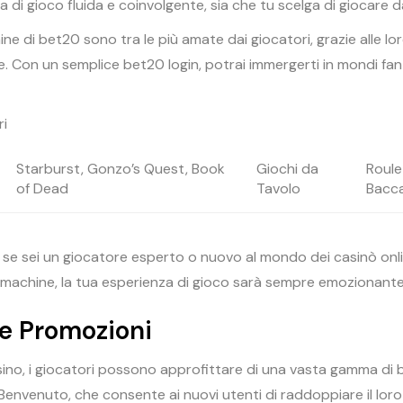
a di gioco fluida e coinvolgente, sia che tu scelga di giocare
ine di bet20 sono tra le più amate dai giocatori, grazie alle lo
. Con un semplice bet20 login, potrai immergerti in mondi fant
ri
Starburst, Gonzo’s Quest, Book
Giochi da
Roule
of Dead
Tavolo
Bacc
se sei un giocatore esperto o nuovo al mondo dei casinò onli
t machine, la tua esperienza di gioco sarà sempre emozionante 
e Promozioni
ino, i giocatori possono approfittare di una vasta gamma di b
i Benvenuto, che consente ai nuovi utenti di raddoppiare il lor