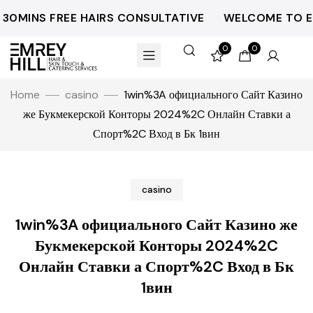
INS FREE HAIRS CONSULTATIVE
WELCOME TO EMREY
0
0
Home
casino
1win%3A официального Сайт Казино
же Букмекерской Конторы 2024%2C Онлайн Ставки а
Спорт%2C Вход в Бк 1вин
casino
1win%3A официального Сайт Казино же
Букмекерской Конторы 2024%2C
Онлайн Ставки а Спорт%2C Вход в Бк
1вин