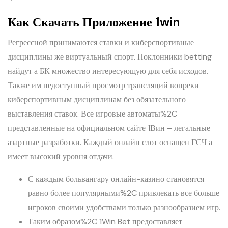
Как Скачать Приложение 1win
Регрессной принимаются ставки и киберспортивные
дисциплины же виртуальный спорт. Поклонники betting
найдут а БК множество интересующую для себя исходов.
Также им недоступный просмотр трансляций вопреки
киберспортивным дисциплинам без обязательного
выставления ставок. Все игровые автоматы%2C
представленные на официальном сайте 1Вин – легальные
азартные разработки. Каждый онлайн слот оснащен ГСЧ а
имеет высокий уровня отдачи.
С каждым больвангару онлайн-казино становятся
равно более популярными%2C привлекать все больше
игроков своими удобствами только разнообразием игр.
Таким образом%2C 1Win Bet предоставляет