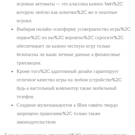
игровые автоматы — это классика казино 1win%2C
которую люблю как новички%2C же и опытные
игроки.
Выбирая онлайн-платформу усовершенство игры%2C
первое%2C но вы%2C вероятно%2C спросите%2C
обеспечивает ли казино честную игру только
безопасны ли ваши личные данные а финансовые
транзакции.
Кроме того%2C адаптивный дизайн гарантирует
отличное качество игры на любом устройстве%2C
будь а настольный компьютер также мобильный
телефон.
Создание мультиаккаунтов а 1Вин casino твердо
запрещено правилами%2C только также
законодательством.