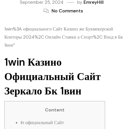
September 25, 2024
by
EmreyHill
No Comments
1win%3A официального Сайт Казино же Букмекерской
Конторы 2024%2C Онлайн Ставки а Спорт%2C Вход в Бк
1вин”
1win Казино
Официальный Сайт
Зеркало Бк 1вин
Content
In официальный Сайт