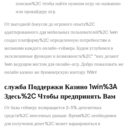
поисков%2C чтобы найти нужном игру по названию
или провайдеру игр.
От выгодной бонусов до игрового опыта%2C
адаптированного ддя мобильных пользователей%2C 1win
создал платформу%2C определенную потребностям и
желаниям каждого онлайн-геймера. Будем углубимся в
эксклюзивные функции и возможность%2C” “них делают
1win ведущим местом для онлайн-игр. Добро пожаловать же
онлайн казино же букмекерскую контору 1Win!
служба Поддержки Казино 1win%3A
Здесь%2C Чтобы предпринять Вам
От базы геймеру возвращается 3-5% депозитных
средств%2C внесенных раньше. Время%2C необходимое
для получения денег%2C может варьироваться в