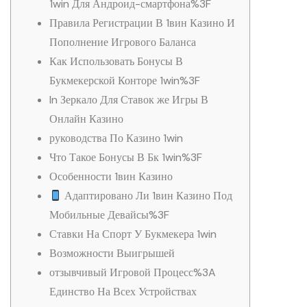
1win Для Андроид-смартфона%3F
Правила Регистрации В 1вин Казино И
Пополнение Игрового Баланса
Как Использовать Бонусы В
Букмекерской Конторе 1win%3F
In Зеркало Для Ставок же Игры В
Онлайн Казино
руководства По Казино 1win
Что Такое Бонусы В Бк 1win%3F
Особенности 1вин Казино
Адаптировано Ли 1вин Казино Под
Мобильные Девайсы%3F
Ставки На Спорт У Букмекера 1win
Возможности Выигрышей
отзывчивый Игровой Процесс%3A
Единство На Всех Устройствах