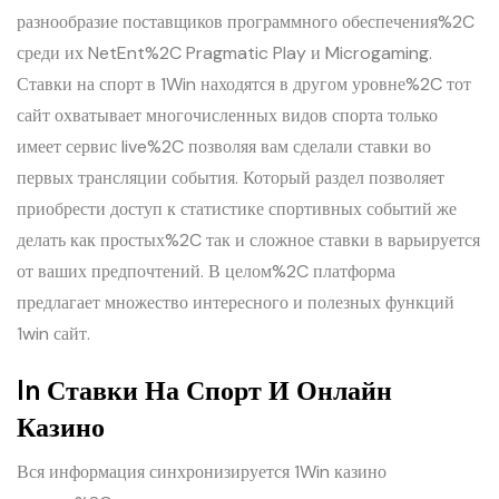
разнообразие поставщиков программного обеспечения%2C
среди их NetEnt%2C Pragmatic Play и Microgaming.
Ставки на спорт в 1Win находятся в другом уровне%2C тот
сайт охватывает многочисленных видов спорта только
имеет сервис live%2C позволяя вам сделали ставки во
первых трансляции события. Который раздел позволяет
приобрести доступ к статистике спортивных событий же
делать как простых%2C так и сложное ставки в варьируется
от ваших предпочтений. В целом%2C платформа
предлагает множество интересного и полезных функций
1win сайт
.
In Ставки На Спорт И Онлайн
Казино
Вся информация синхронизируется 1Win казино