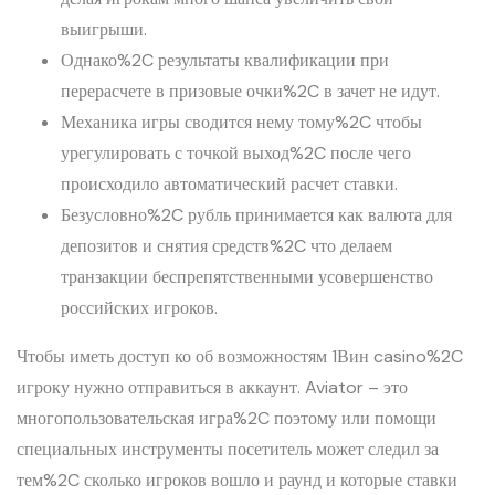
выигрыши.
Однако%2C результаты квалификации при
перерасчете в призовые очки%2C в зачет не идут.
Механика игры сводится нему тому%2C чтобы
урегулировать с точкой выход%2C после чего
происходило автоматический расчет ставки.
Безусловно%2C рубль принимается как валюта для
депозитов и снятия средств%2C что делаем
транзакции беспрепятственными усовершенство
российских игроков.
Чтобы иметь доступ ко об возможностям 1Вин casino%2C
игроку нужно отправиться в аккаунт. Aviator – это
многопользовательская игра%2C поэтому или помощи
специальных инструменты посетитель может следил за
тем%2C сколько игроков вошло и раунд и которые ставки