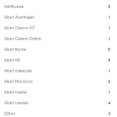
1winRussia
5
1xbet Azerbajan
1
1xbet Casino AZ
1
1xbet Casino Online
1
1xbet Korea
5
1xbet KR
3
1xbet malaysia
1
1xbet Morocco
2
1xbet russia
1
1xbet russian
4
22bet
2