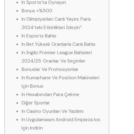
In Sports’ta Oynayın
Bonus +%500
In Olimpiyatları Canlı Yayını: Paris
2024’teki Etkinlikleri İzleyin”
In Esports Bahis
In Bet Yüksek Oranlarla Canlı Bahis
In İngiliz Premier League Bahisleri
2024/25: Oranlar Ve Seçimler
Bonuslar Ve Promosyonlar
In Kumarhane Ve Position Makineleri
Için Bonus
In Hesabından Para Çekme
Diğer Sporlar
In Casino Oyunları Ve Yazılımı
In Uygulamasını Android Empieza Ios
Için Indirin