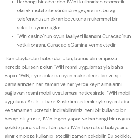
Herhangi bir cihazdan 1Win’i kullanırken otomatik
olarak mobil site sürümüne geçersiniz, bu ag
telefonunuzun ekran boyutuna mükemmel bir
şekilde uyum sağlar.
1Win casino’nun oyun faaliyeti lisansını Curacao’nun
yetkili organı, Curacao eGaming vermektedir.
Tüm olaylardan haberdar olun, bonus alın empieza
nerede olursanız olun 1WIN resmi uygulamasıyla bahis
yapın. 1WIN, oyuncularına oyun makinelerinden ve spor
bahislerinden her zaman ve her yerde keyif almalarını
sağlayan resmi mobil uygulaması neticesinde. 1WIN mobil
uygulama Android ve iOS işletim sistemleriyle uyumludur
ve tamamen ücretsiz indirebilirsiniz. Yeni bir kullanıcı bir
hesap oluşturur, 1Win logon yapar ve herhangi bir uygun
şekilde para yatırır. Tüm para 1Win top rated bakiyesine
alınır empieza kullanıcı istediği zaman çekebilir. Bu şekilde,