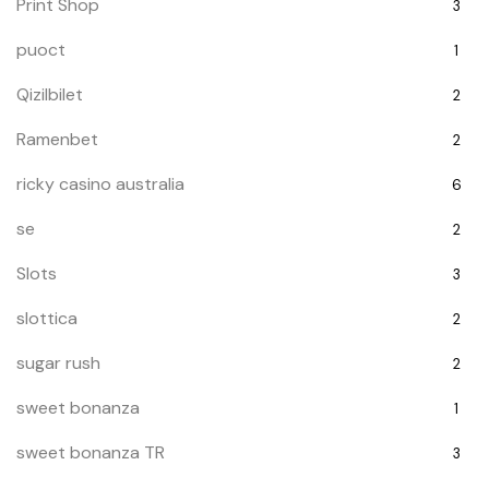
Print Shop
3
puoct
1
Qizilbilet
2
Ramenbet
2
ricky casino australia
6
se
2
Slots
3
slottica
2
sugar rush
2
sweet bonanza
1
sweet bonanza TR
3