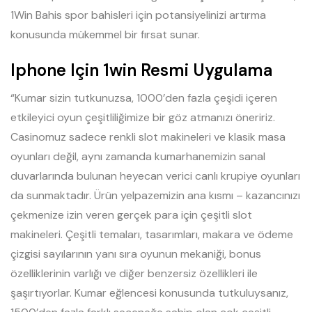
1Win Bahis spor bahisleri için potansiyelinizi artırma
konusunda mükemmel bir fırsat sunar.
Iphone Için 1win Resmi Uygulama
“Kumar sizin tutkunuzsa, 1000’den fazla çeşidi içeren
etkileyici oyun çeşitliliğimize bir göz atmanızı öneririz.
Casinomuz sadece renkli slot makineleri ve klasik masa
oyunları değil, aynı zamanda kumarhanemizin sanal
duvarlarında bulunan heyecan verici canlı krupiye oyunları
da sunmaktadır. Ürün yelpazemizin ana kısmı – kazancınızı
çekmenize izin veren gerçek para için çeşitli slot
makineleri. Çeşitli temaları, tasarımları, makara ve ödeme
çizgisi sayılarının yanı sıra oyunun mekaniği, bonus
özelliklerinin varlığı ve diğer benzersiz özellikleri ile
şaşırtıyorlar. Kumar eğlencesi konusunda tutkuluysanız,