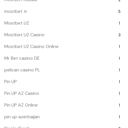
mostbet tr
5
Mostbet UZ
1
Mostbet UZ Casino
3
Mostbet UZ Casino Online
1
Mr Bet casino DE
1
pelican casino PL
1
Pin UP
1
Pin UP AZ Casino
1
Pin UP AZ Online
1
pin up azerbaijan
1