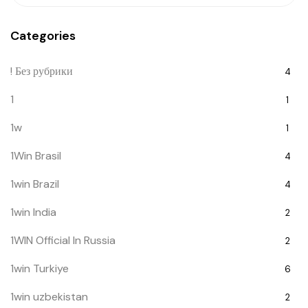
Categories
! Без рубрики
4
1
1
1w
1
1Win Brasil
4
1win Brazil
4
1win India
2
1WIN Official In Russia
2
1win Turkiye
6
1win uzbekistan
2