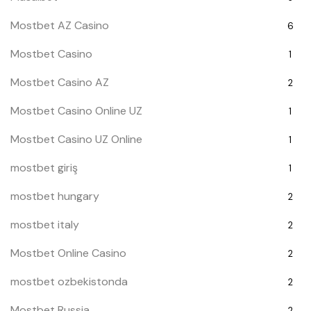
Mostbet AZ Casino
6
Mostbet Casino
1
Mostbet Casino AZ
2
Mostbet Casino Online UZ
1
Mostbet Casino UZ Online
1
mostbet giriş
1
mostbet hungary
2
mostbet italy
2
Mostbet Online Casino
2
mostbet ozbekistonda
2
Mostbet Russia
2