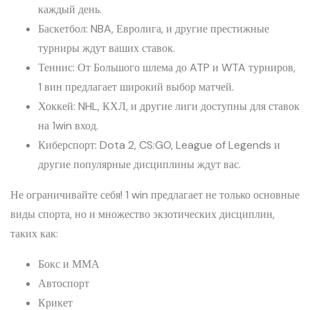
каждый день.
Баскетбол: NBA, Евролига, и другие престижные
турниры ждут ваших ставок.
Теннис: От Большого шлема до ATP и WTA турниров,
1 вин предлагает широкий выбор матчей.
Хоккей: NHL, КХЛ, и другие лиги доступны для ставок
на 1win вход.
Киберспорт: Dota 2, CS:GO, League of Legends и
другие популярные дисциплины ждут вас.
Не ограничивайте себя! 1 win предлагает не только основные
виды спорта, но и множество экзотических дисциплин,
таких как:
Бокс и ММА
Автоспорт
Крикет