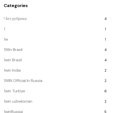
Categories
! Без рубрики
4
1
1
1w
1
1Win Brasil
4
1win Brazil
4
1win India
2
1WIN Official In Russia
2
1win Turkiye
6
1win uzbekistan
2
1winRussia
5