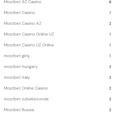
Mostbet AZ Casino
6
Mostbet Casino
1
Mostbet Casino AZ
2
Mostbet Casino Online UZ
1
Mostbet Casino UZ Online
1
mostbet giriş
1
mostbet hungary
2
mostbet italy
2
Mostbet Online Casino
2
mostbet ozbekistonda
2
Mostbet Russia
2