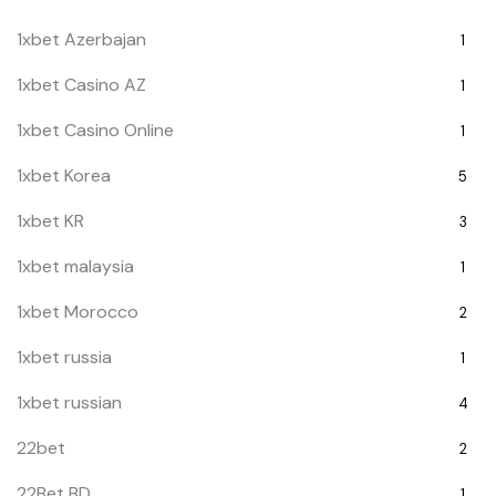
1xbet Azerbajan
1
1xbet Casino AZ
1
1xbet Casino Online
1
1xbet Korea
5
1xbet KR
3
1xbet malaysia
1
1xbet Morocco
2
1xbet russia
1
1xbet russian
4
22bet
2
22Bet BD
1