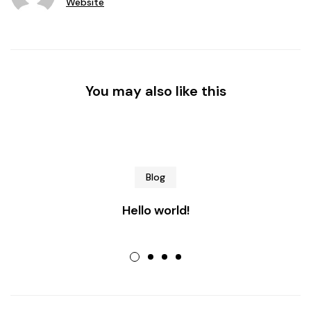
Website
You may also like this
Blog
Hello world!