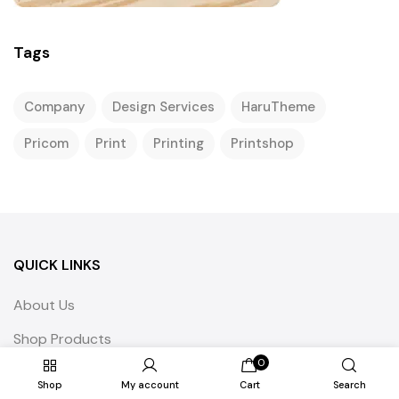
Tags
Company
Design Services
HaruTheme
Pricom
Print
Printing
Printshop
QUICK LINKS
About Us
Shop Products
0
Reviews
Shop
My account
Cart
Search