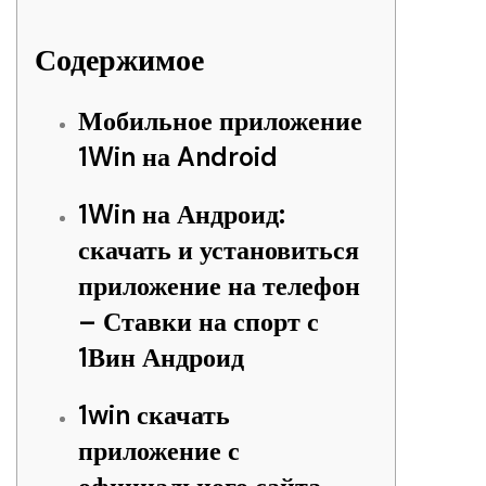
Содержимое
Мобильное приложение
1Win на Android
1Win на Андроид:
скачать и установиться
приложение на телефон
– Ставки на спорт с
1Вин Андроид
1win скачать
приложение с