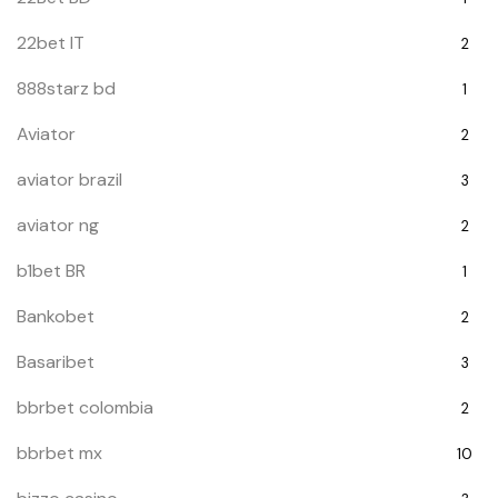
22bet IT
2
888starz bd
1
Aviator
2
aviator brazil
3
aviator ng
2
b1bet BR
1
Bankobet
2
Basaribet
3
bbrbet colombia
2
bbrbet mx
10