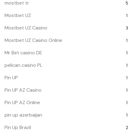
mostbet tr
5
Mostbet UZ
1
Mostbet UZ Casino
3
Mostbet UZ Casino Online
1
Mr Bet casino DE
1
pelican casino PL
1
Pin UP
1
Pin UP AZ Casino
1
Pin UP AZ Online
1
pin up azerbaijan
1
Pin Up Brazil
2