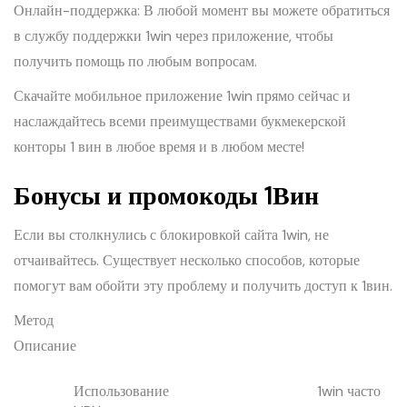
Онлайн-поддержка: В любой момент вы можете обратиться
в службу поддержки 1win через приложение, чтобы
получить помощь по любым вопросам.
Скачайте мобильное приложение 1win прямо сейчас и
наслаждайтесь всеми преимуществами букмекерской
конторы 1 вин в любое время и в любом месте!
Бонусы и промокоды 1Вин
Если вы столкнулись с блокировкой сайта 1win, не
отчаивайтесь. Существует несколько способов, которые
помогут вам обойти эту проблему и получить доступ к 1вин.
Метод
Описание
Использование
1win часто