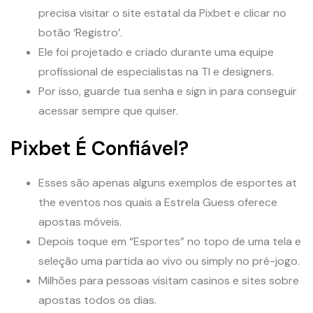
precisa visitar o site estatal da Pixbet e clicar no
botão ‘Registro’.
Ele foi projetado e criado durante uma equipe
profissional de especialistas na TI e designers.
Por isso, guarde tua senha e sign in para conseguir
acessar sempre que quiser.
Pixbet É Confiável?
Esses são apenas alguns exemplos de esportes at
the eventos nos quais a Estrela Guess oferece
apostas móveis.
Depois toque em “Esportes” no topo de uma tela e
seleção uma partida ao vivo ou simply no pré-jogo.
Milhões para pessoas visitam casinos e sites sobre
apostas todos os dias.