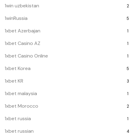
1win uzbekistan
2
1winRussia
5
1xbet Azerbajan
1
1xbet Casino AZ
1
1xbet Casino Online
1
1xbet Korea
5
1xbet KR
3
1xbet malaysia
1
1xbet Morocco
2
1xbet russia
1
1xbet russian
4