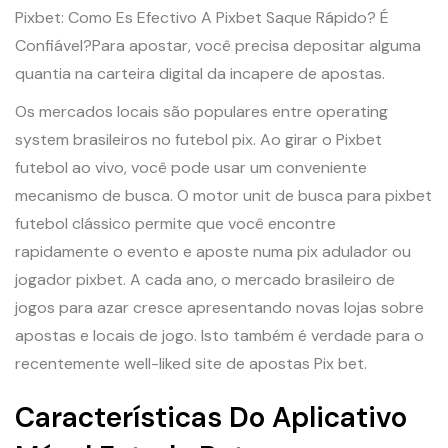
Pixbet: Como Es Efectivo A Pixbet Saque Rápido? É
Confiável?
Para apostar, você precisa depositar alguma
quantia na carteira digital da incapere de apostas.
Os mercados locais são populares entre operating
system brasileiros no futebol pix. Ao girar o Pixbet
futebol ao vivo, você pode usar um conveniente
mecanismo de busca. O motor unit de busca para pixbet
futebol clássico permite que você encontre
rapidamente o evento e aposte numa pix adulador ou
jogador pixbet. A cada ano, o mercado brasileiro de
jogos para azar cresce apresentando novas lojas sobre
apostas e locais de jogo. Isto também é verdade para o
recentemente well-liked site de apostas Pix bet.
Características Do Aplicativo