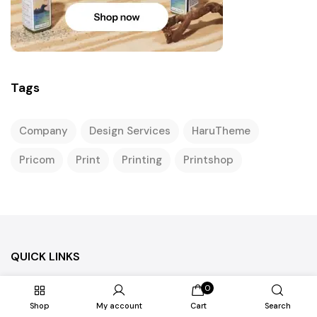
Tags
Company
Design Services
HaruTheme
Pricom
Print
Printing
Printshop
QUICK LINKS
About Us
0
Shop
My account
Cart
Search
Shop Products