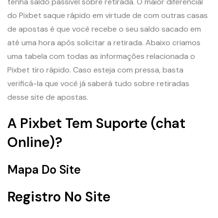
tenha saldo passível sobre retirada. O maior diferencial
do Pixbet saque rápido em virtude de com outras casas
de apostas é que você recebe o seu saldo sacado em
até uma hora após solicitar a retirada. Abaixo criamos
uma tabela com todas as informações relacionada o
Pixbet tiro rápido. Caso esteja com pressa, basta
verificá-la que você já saberá tudo sobre retiradas
desse site de apostas.
A Pixbet Tem Suporte (chat
Online)?
Mapa Do Site
Registro No Site