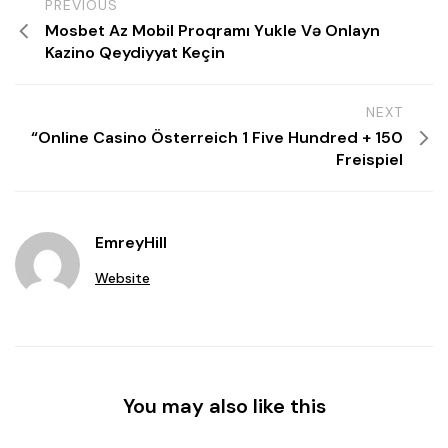
PREVIOUS
Mosbet Az Mobil Proqramı Yukle Və Onlayn
Kazino Qeydiyyat Keçin
NEXT
“Online Casino Österreich 1 Five Hundred + 150
Freispiel
EmreyHill
Website
You may also like this