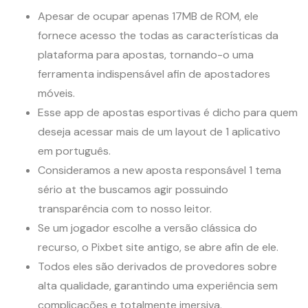
Apesar de ocupar apenas 17MB de ROM, ele
fornece acesso the todas as características da
plataforma para apostas, tornando-o uma
ferramenta indispensável afin de apostadores
móveis.
Esse app de apostas esportivas é dicho para quem
deseja acessar mais de um layout de 1 aplicativo
em português.
Consideramos a new aposta responsável 1 tema
sério at the buscamos agir possuindo
transparência com to nosso leitor.
Se um jogador escolhe a versão clássica do
recurso, o Pixbet site antigo, se abre afin de ele.
Todos eles são derivados de provedores sobre
alta qualidade, garantindo uma experiência sem
complicações e totalmente imersiva.