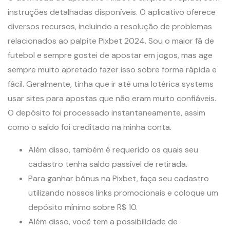
instruções detalhadas disponíveis. O aplicativo oferece
diversos recursos, incluindo a resolução de problemas
relacionados ao palpite Pixbet 2024. Sou o maior fã de
futebol e sempre gostei de apostar em jogos, mas age
sempre muito apretado fazer isso sobre forma rápida e
fácil. Geralmente, tinha que ir até uma lotérica systems
usar sites para apostas que não eram muito confiáveis.
O depósito foi processado instantaneamente, assim
como o saldo foi creditado na minha conta.
Além disso, também é requerido os quais seu
cadastro tenha saldo passível de retirada.
Para ganhar bônus na Pixbet, faça seu cadastro
utilizando nossos links promocionais e coloque um
depósito mínimo sobre R$ 10.
Além disso, você tem a possibilidade de