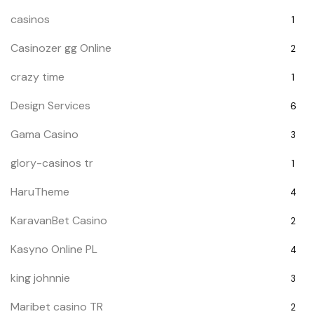
casinos
1
Casinozer gg Online
2
crazy time
1
Design Services
6
Gama Casino
3
glory-casinos tr
1
HaruTheme
4
KaravanBet Casino
2
Kasyno Online PL
4
king johnnie
3
Maribet casino TR
2