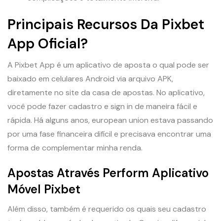
Principais Recursos Da Pixbet
App Oficial?
A Pixbet App é um aplicativo de aposta o qual pode ser
baixado em celulares Android via arquivo APK,
diretamente no site da casa de apostas. No aplicativo,
você pode fazer cadastro e sign in de maneira fácil e
rápida. Há alguns anos, european union estava passando
por uma fase financeira difícil e precisava encontrar uma
forma de complementar minha renda.
Apostas Através Perform Aplicativo
Móvel Pixbet
Além disso, também é requerido os quais seu cadastro