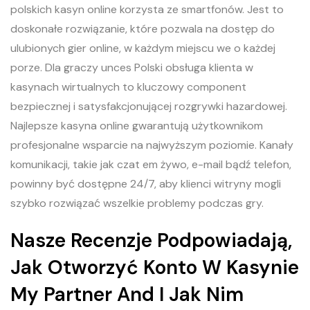
polskich kasyn online korzysta ze smartfonów. Jest to
doskonałe rozwiązanie, które pozwala na dostęp do
ulubionych gier online, w każdym miejscu we o każdej
porze. Dla graczy unces Polski obsługa klienta w
kasynach wirtualnych to kluczowy component
bezpiecznej i satysfakcjonującej rozgrywki hazardowej.
Najlepsze kasyna online gwarantują użytkownikom
profesjonalne wsparcie na najwyższym poziomie. Kanały
komunikacji, takie jak czat em żywo, e-mail bądź telefon,
powinny być dostępne 24/7, aby klienci witryny mogli
szybko rozwiązać wszelkie problemy podczas gry.
Nasze Recenzje Podpowiadają,
Jak Otworzyć Konto W Kasynie
My Partner And I Jak Nim