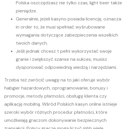
Polska oszczędzasz nie tylko czas, light beer także
pieniądze.
Generalnie, jeżeli kasyno posiada licencję, oznacza
in order to, że musi spełniać wyśrubowane
wymagania dotyczące zabezpieczenia wszelkich
twoich danych.
Jeśli jednak chcesz t pełni wykorzystać swoje
granie i zwiększyć szanse na sukces, musisz
dysponować odpowiednią wiedzą i narzędziami.
Trzeba też zwrócić uwagę na to jaki oferuje wybór
habgier hazardowych, oprogramowanie, bonusy i
promocje, metody płatności, obsługę klienta czy
aplikację mobilną. Wśród Polskich kasyn online istnieje
szeroki wybór różnych procedur płatności, które
umożliwiają graczom dokonywanie bezpiecznych
transakcji. Polscy gracze mogą liczyć mhh wiele