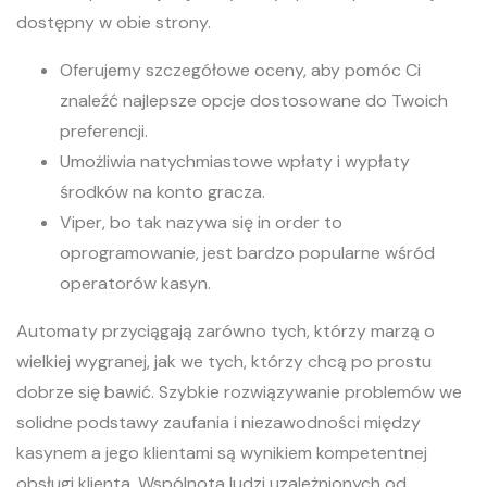
dostępny w obie strony.
Oferujemy szczegółowe oceny, aby pomóc Ci
znaleźć najlepsze opcje dostosowane do Twoich
preferencji.
Umożliwia natychmiastowe wpłaty i wypłaty
środków na konto gracza.
Viper, bo tak nazywa się in order to
oprogramowanie, jest bardzo popularne wśród
operatorów kasyn.
Automaty przyciągają zarówno tych, którzy marzą o
wielkiej wygranej, jak we tych, którzy chcą po prostu
dobrze się bawić. Szybkie rozwiązywanie problemów we
solidne podstawy zaufania i niezawodności między
kasynem a jego klientami są wynikiem kompetentnej
obsługi klienta. Wspólnota ludzi uzależnionych od