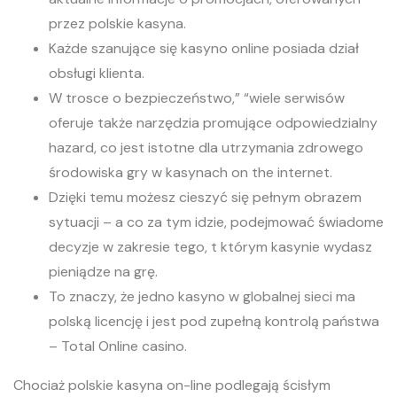
przez polskie kasyna.
Każde szanujące się kasyno online posiada dział
obsługi klienta.
W trosce o bezpieczeństwo,” “wiele serwisów
oferuje także narzędzia promujące odpowiedzialny
hazard, co jest istotne dla utrzymania zdrowego
środowiska gry w kasynach on the internet.
Dzięki temu możesz cieszyć się pełnym obrazem
sytuacji – a co za tym idzie, podejmować świadome
decyzje w zakresie tego, t którym kasynie wydasz
pieniądze na grę.
To znaczy, że jedno kasyno w globalnej sieci ma
polską licencję i jest pod zupełną kontrolą państwa
– Total Online casino.
Chociaż polskie kasyna on-line podlegają ścisłym