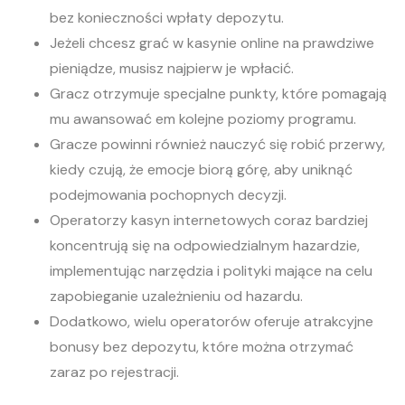
bez konieczności wpłaty depozytu.
Jeżeli chcesz grać w kasynie online na prawdziwe
pieniądze, musisz najpierw je wpłacić.
Gracz otrzymuje specjalne punkty, które pomagają
mu awansować em kolejne poziomy programu.
Gracze powinni również nauczyć się robić przerwy,
kiedy czują, że emocje biorą górę, aby uniknąć
podejmowania pochopnych decyzji.
Operatorzy kasyn internetowych coraz bardziej
koncentrują się na odpowiedzialnym hazardzie,
implementując narzędzia i polityki mające na celu
zapobieganie uzależnieniu od hazardu.
Dodatkowo, wielu operatorów oferuje atrakcyjne
bonusy bez depozytu, które można otrzymać
zaraz po rejestracji.