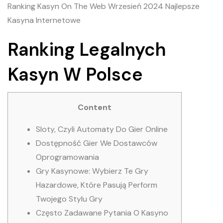
Ranking Kasyn On The Web Wrzesień 2024 Najlepsze
Kasyna Internetowe
Ranking Legalnych
Kasyn W Polsce
Content
Sloty, Czyli Automaty Do Gier Online
Dostępność Gier We Dostawców
Oprogramowania
Gry Kasynowe: Wybierz Te Gry
Hazardowe, Które Pasują Perform
Twojego Stylu Gry
Często Zadawane Pytania O Kasyno