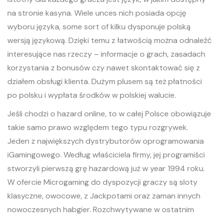
na stronie kasyna. Wiele unces nich posiada opcję
wyboru języka, some sort of kilku dysponuje polską
wersją językową. Dzięki temu z łatwością można odnaleźć
interesujące nas rzeczy – informacje o grach, zasadach
korzystania z bonusów czy nawet skontaktować się z
działem obsługi klienta. Dużym plusem są też płatności
po polsku i wypłata środków w polskiej walucie.
Jeśli chodzi o hazard online, to w całej Polsce obowiązuje
takie samo prawo względem tego typu rozgrywek.
Jeden z największych dystrybutorów oprogramowania
iGamingowego. Według właściciela firmy, jej programiści
stworzyli pierwszą grę hazardową już w year 1994 roku.
W ofercie Microgaming do dyspozycji graczy są sloty
klasyczne, owocowe, z Jackpotami oraz zaman innych
nowoczesnych habgier. Rozchwytywane w ostatnim