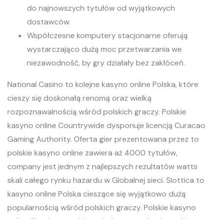
do najnowszych tytułów od wyjątkowych
dostawców.
Współczesne komputery stacjonarne oferują
wystarczająco dużą moc przetwarzania we
niezawodność, by gry działały bez zakłóceń.
National Casino to kolejne kasyno online Polska, które
cieszy się doskonałą renomą oraz wielką
rozpoznawalnością wśród polskich graczy. Polskie
kasyno online Countrywide dysponuje licencją Curacao
Gaming Authority. Oferta gier prezentowana przez to
polskie kasyno online zawiera aż 4000 tytułów,
company jest jednym z najlepszych rezultatów watts
skali całego rynku hazardu w Globalnej sieci. Slottica to
kasyno online Polska cieszące się wyjątkowo dużą
popularnością wśród polskich graczy. Polskie kasyno