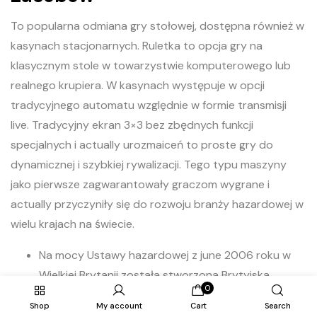
To popularna odmiana gry stołowej, dostępna również w
kasynach stacjonarnych. Ruletka to opcja gry na
klasycznym stole w towarzystwie komputerowego lub
realnego krupiera. W kasynach występuje w opcji
tradycyjnego automatu względnie w formie transmisji
live. Tradycyjny ekran 3×3 bez zbędnych funkcji
specjalnych i actually urozmaiceń to proste gry do
dynamicznej i szybkiej rywalizacji. Tego typu maszyny
jako pierwsze zagwarantowały graczom wygrane i
actually przyczyniły się do rozwoju branży hazardowej w
wielu krajach na świecie.
Na mocy Ustawy hazardowej z june 2006 roku w
Wielkiej Brytanii została stworzona Brytyjska
0
Komisja ds.
Shop
My account
Cart
Search
Najlepsze kasyna online oferują zarówno automaty,