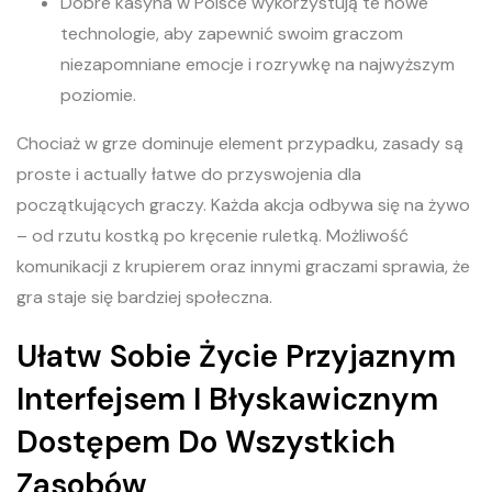
Dobre kasyna w Polsce wykorzystują te nowe
technologie, aby zapewnić swoim graczom
niezapomniane emocje i rozrywkę na najwyższym
poziomie.
Chociaż w grze dominuje element przypadku, zasady są
proste i actually łatwe do przyswojenia dla
początkujących graczy. Każda akcja odbywa się na żywo
– od rzutu kostką po kręcenie ruletką. Możliwość
komunikacji z krupierem oraz innymi graczami sprawia, że
gra staje się bardziej społeczna.
Ułatw Sobie Życie Przyjaznym
Interfejsem I Błyskawicznym
Dostępem Do Wszystkich
Zasobów