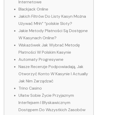
Internetowe
Blackjack Online
Jakich Filtrów Do Listy Kasyn Można
Używać Mhh” “polskie Sloty?
Jakie Metody Płatności Są Dostępne
W Kasynach Online?
Wskazówek Jak Wybrać Metodę
Płatności W Polskim Kasynie
Automaty Progresywne
Nasze Recenzje Podpowiadają, Jak
Otworzyć Konto W Kasynie I Actually
Jak Nim Zarządzać
Trino Casino
Ułatw Sobie Życie Przyjaznym
Interfejsem I Błyskawicznym
Dostępem Do Wszystkich Zasobów