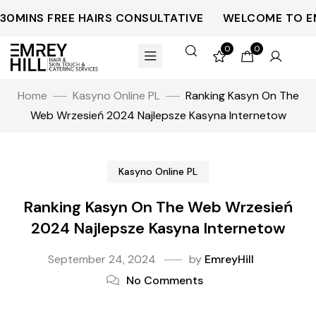
NS FREE HAIRS CONSULTATIVE
WELCOME TO EMREYH
0
0
Home
Kasyno Online PL
Ranking Kasyn On The
Web Wrzesień 2024 Najlepsze Kasyna Internetow
Kasyno Online PL
Ranking Kasyn On The Web Wrzesień
2024 Najlepsze Kasyna Internetow
September 24, 2024
by
EmreyHill
No Comments