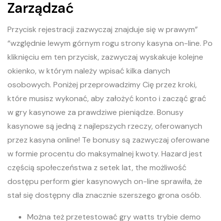
Zarządzać
Przycisk rejestracji zazwyczaj znajduje się w prawym”
“względnie lewym górnym rogu strony kasyna on-line. Po
kliknięciu em ten przycisk, zazwyczaj wyskakuje kolejne
okienko, w którym należy wpisać kilka danych
osobowych. Poniżej przeprowadzimy Cię przez kroki,
które musisz wykonać, aby założyć konto i zacząć grać
w gry kasynowe za prawdziwe pieniądze. Bonusy
kasynowe są jedną z najlepszych rzeczy, oferowanych
przez kasyna online! Te bonusy są zazwyczaj oferowane
w formie procentu do maksymalnej kwoty. Hazard jest
częścią społeczeństwa z setek lat, the możliwość
dostępu perform gier kasynowych on-line sprawiła, że
stał się dostępny dla znacznie szerszego grona osób.
Można też przetestować gry watts trybie demo