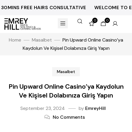
INS FREE HAIRS CONSULTATIVE
WELCOME TO EMREYH
0
0
Home
Masalbet
Pin Upward Online Casino’ya
Kaydolun Ve Kişisel Dolabınıza Giriş Yapın
Masalbet
Pin Upward Online Casino’ya Kaydolun
Ve Kişisel Dolabınıza Giriş Yapın
September 23, 2024
by
EmreyHill
No Comments