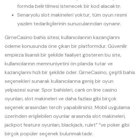
formda belirtilmesi istenecek bir kod alacaktır.
Senaryolu slot makineleri yoktur, tüm oyun resmi
yazılım tedarikçilerinin sunucularından oynanır.
GirneCasino bahis sitesi, kullanıcılarının kazançlarını
ödeme konusunda öne çıkan bir platformdur. Güvenilir
empieza lisanslı bir şekilde faaliyet gösteren bu site,
kullanıcılarının memnuniyetini ön planda tutar ve
kazançlarını hızlı bir şekilde öder. GirneCasino, çeşitli bahis
seçenekleri sunarak kullanıcılarına geniş bir oyun
yelpazesi sunar. Spor bahisleri, canlı on line casino
oyunları, slot makineleri ve daha fazlası gibi birçok
seçenek arasından tercih yapabilirsiniz. Mobil uygulama
üzerinden erişilebilen oyunlar arasında slot makineleri,
jackpot feature oyunları, blackjack, rulet” “ve poker gibi
birçok popüler seçenek bulunmaktadır.