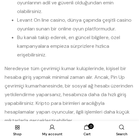
oyunlarının adil ve güvenli olduğundan emin
olabilirsiniz.
Levant On line casino, dünya çapında çeşitli casino
oyunları sunan bir online oyun platformudur.
Bu kanalı takip ederek, en güncel bilgilere, özel
kampanyalara empieza sürprizlere hızlıca
erişebilirsiniz.
Neredeyse tüm çevrimiçi kumar kulüplerinde, kişisel bir
hesaba giriş yapmak minimal zaman alır. Ancak, Pin Up
çevrimiçi kumarhanesinde, bir sosyal ağ hesabı üzerinden
yetkilendirme yaparsanız, hesabınıza daha da hızlı giriş
yapabilirsiniz. Kripto para birimleri aracılığıyla
hesaplamalar yapan oyuncular, ilgili işlemleri daha küçük
miktarlarla gerçekleştirebilirler.
0
Bahis Seçenekleri:
Shop
My account
Cart
Search