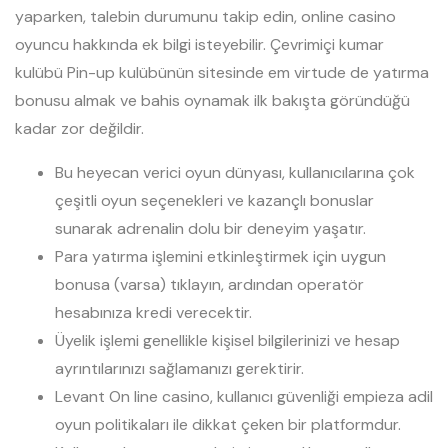
yaparken, talebin durumunu takip edin, online casino
oyuncu hakkında ek bilgi isteyebilir. Çevrimiçi kumar
kulübü Pin-up kulübünün sitesinde em virtude de yatırma
bonusu almak ve bahis oynamak ilk bakışta göründüğü
kadar zor değildir.
Bu heyecan verici oyun dünyası, kullanıcılarına çok
çeşitli oyun seçenekleri ve kazançlı bonuslar
sunarak adrenalin dolu bir deneyim yaşatır.
Para yatırma işlemini etkinleştirmek için uygun
bonusa (varsa) tıklayın, ardından operatör
hesabınıza kredi verecektir.
Üyelik işlemi genellikle kişisel bilgilerinizi ve hesap
ayrıntılarınızı sağlamanızı gerektirir.
Levant On line casino, kullanıcı güvenliği empieza adil
oyun politikaları ile dikkat çeken bir platformdur.