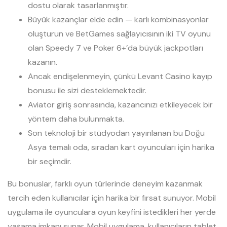
dostu olarak tasarlanmıştır.
Büyük kazançlar elde edin — karlı kombinasyonlar
oluşturun ve BetGames sağlayıcısının iki TV oyunu
olan Speedy 7 ve Poker 6+’da büyük jackpotları
kazanın.
Ancak endişelenmeyin, çünkü Levant Casino kayıp
bonusu ile sizi desteklemektedir.
Aviator giriş sonrasında, kazancınızı etkileyecek bir
yöntem daha bulunmakta.
Son teknoloji bir stüdyodan yayınlanan bu Doğu
Asya temalı oda, sıradan kart oyuncuları için harika
bir seçimdir.
Bu bonuslar, farklı oyun türlerinde deneyim kazanmak
tercih eden kullanıcılar için harika bir fırsat sunuyor. Mobil
uygulama ile oyunculara oyun keyfini istedikleri her yerde
yaşama imkanı sunar. Mobil uygulama, kullanıcıların tablet