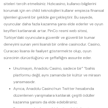
siteleri tercih etmelisiniz. Hızlıcasino, kullanıcı bilgilerini
korumak için en child teknolojileri kullanır empieza finansal
işlemleri güvenli bir şekilde gerçekleştirir. Bu sayede,
oyuncular daha fazla kazanma şansı elde ederler ve oyun
keyifleri katlanarak artar. PinCo resmi web sitesi,
Türkiye’daki oyunculara güvenilir ve güvenli bir kumar
deneyimi sunan yeni lisanslı bir online casinodur. Casino,
Curacao lisansı ile faaliyet göstermekte olup, oyun
sürecinin dürüstlüğünü ve şeffaflığını assurée eder.
Unutmayın, Anadolu Casino, sadece bir” “bahis
platformu değil, aynı zamanda bir kültür ve mirasın
yansımasıdır.
Ayrıca, Anadolu Casino’nun Twitter hesabında
düzenlenen yarışmalara katılarak çeşitli ödüller
kazanma şansını da elde edebilirsiniz.