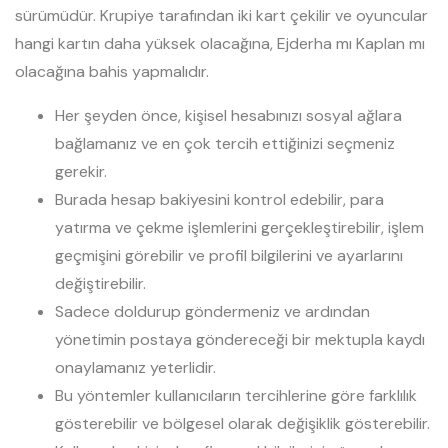
sürümüdür. Krupiye tarafından iki kart çekilir ve oyuncular
hangi kartın daha yüksek olacağına, Ejderha mı Kaplan mı
olacağına bahis yapmalıdır.
Her şeyden önce, kişisel hesabınızı sosyal ağlara
bağlamanız ve en çok tercih ettiğinizi seçmeniz
gerekir.
Burada hesap bakiyesini kontrol edebilir, para
yatırma ve çekme işlemlerini gerçekleştirebilir, işlem
geçmişini görebilir ve profil bilgilerini ve ayarlarını
değiştirebilir.
Sadece doldurup göndermeniz ve ardından
yönetimin postaya göndereceği bir mektupla kaydı
onaylamanız yeterlidir.
Bu yöntemler kullanıcıların tercihlerine göre farklılık
gösterebilir ve bölgesel olarak değişiklik gösterebilir.