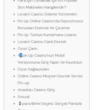
Para Için Oynamak Için En Popüler
Slot Makineleri Hangileridir?
Levant Casino Ödeme Yöntemleri
Pin Up Online Casino’da Depozitosuz
Bonusları Esencia Ve Çevirme
Pin Up Türkiye Kumarhane Lisansı
Levant Casino Canlı Destek
Oyun Çarkı
pin Up Casino’nun Mobil
Versiyonuna Giriş Yapın Ve Kaydolun
Oyun Sağlayıcıları:
Online Casino Müşteri Destek Servisi
Pin-up
Anadolu Casino Giriş
Sosyal
para Birimi Seçimi, Gerçek Parayla