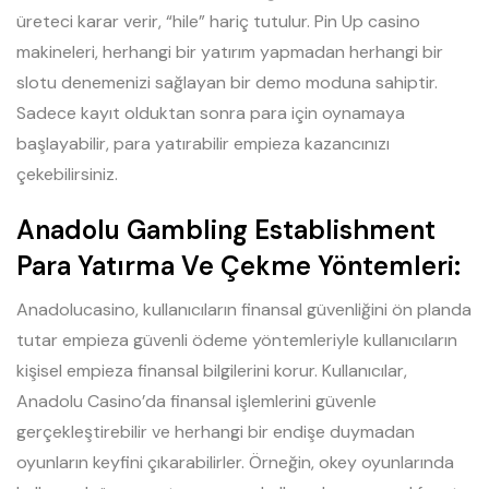
üreteci karar verir, “hile” hariç tutulur. Pin Up casino
makineleri, herhangi bir yatırım yapmadan herhangi bir
slotu denemenizi sağlayan bir demo moduna sahiptir.
Sadece kayıt olduktan sonra para için oynamaya
başlayabilir, para yatırabilir empieza kazancınızı
çekebilirsiniz.
Anadolu Gambling Establishment
Para Yatırma Ve Çekme Yöntemleri:
Anadolucasino, kullanıcıların finansal güvenliğini ön planda
tutar empieza güvenli ödeme yöntemleriyle kullanıcıların
kişisel empieza finansal bilgilerini korur. Kullanıcılar,
Anadolu Casino’da finansal işlemlerini güvenle
gerçekleştirebilir ve herhangi bir endişe duymadan
oyunların keyfini çıkarabilirler. Örneğin, okey oyunlarında