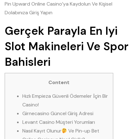
Pin Upward Online Casino’ya Kaydolun Ve Kişisel
Dolabınıza Giriş Yapın️
Gerçek Parayla En Iyi
Slot Makineleri Ve Spor
Bahisleri
Content
Hızlı Empieza Güvenli Ödemeler İçin Bir
Casino!
Girnecasino Güncel Giriş Adresi
Levant Casino Müşteri Yorumları
Nasıl Kayıt Olunur
Ve Pin-up Bet