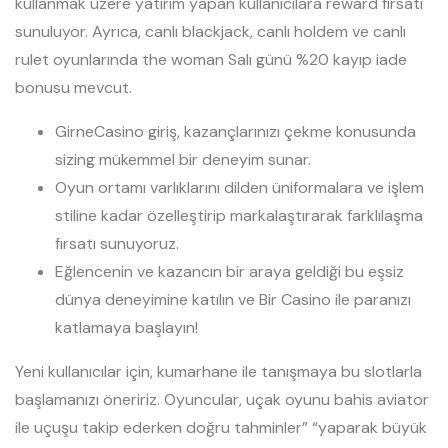
kullanmak üzere yatırım yapan kullanıcılara reward fırsatı
sunuluyor. Ayrıca, canlı blackjack, canlı holdem ve canlı
rulet oyunlarında the woman Salı günü %20 kayıp iade
bonusu mevcut.
GirneCasino giriş, kazançlarınızı çekme konusunda
sizing mükemmel bir deneyim sunar.
Oyun ortamı varlıklarını dilden üniformalara ve işlem
stiline kadar özelleştirip markalaştırarak farklılaşma
fırsatı sunuyoruz.
Eğlencenin ve kazancın bir araya geldiği bu eşsiz
dünya deneyimine katılın ve Bir Casino ile paranızı
katlamaya başlayın!
Yeni kullanıcılar için, kumarhane ile tanışmaya bu slotlarla
başlamanızı öneririz. Oyuncular, uçak oyunu bahis aviator
ile uçuşu takip ederken doğru tahminler” “yaparak büyük