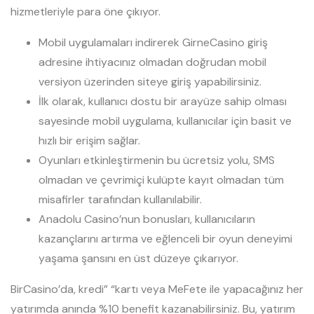
hizmetleriyle para öne çıkıyor.
Mobil uygulamaları indirerek GirneCasino giriş
adresine ihtiyacınız olmadan doğrudan mobil
versiyon üzerinden siteye giriş yapabilirsiniz.
İlk olarak, kullanıcı dostu bir arayüze sahip olması
sayesinde mobil uygulama, kullanıcılar için basit ve
hızlı bir erişim sağlar.
Oyunları etkinleştirmenin bu ücretsiz yolu, SMS
olmadan ve çevrimiçi kulüpte kayıt olmadan tüm
misafirler tarafından kullanılabilir.
Anadolu Casino’nun bonusları, kullanıcıların
kazançlarını artırma ve eğlenceli bir oyun deneyimi
yaşama şansını en üst düzeye çıkarıyor.
BirCasino’da, kredi” “kartı veya MeFete ile yapacağınız her
yatırımda anında %10 benefit kazanabilirsiniz. Bu, yatırım