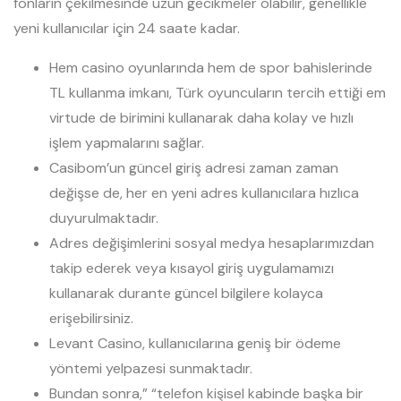
fonların çekilmesinde uzun gecikmeler olabilir, genellikle
yeni kullanıcılar için 24 saate kadar.
Hem casino oyunlarında hem de spor bahislerinde
TL kullanma imkanı, Türk oyuncuların tercih ettiği em
virtude de birimini kullanarak daha kolay ve hızlı
işlem yapmalarını sağlar.
Casibom’un güncel giriş adresi zaman zaman
değişse de, her en yeni adres kullanıcılara hızlıca
duyurulmaktadır.
Adres değişimlerini sosyal medya hesaplarımızdan
takip ederek veya kısayol giriş uygulamamızı
kullanarak durante güncel bilgilere kolayca
erişebilirsiniz.
Levant Casino, kullanıcılarına geniş bir ödeme
yöntemi yelpazesi sunmaktadır.
Bundan sonra,” “telefon kişisel kabinde başka bir