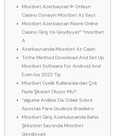
Mostbet Azerbaycan ᐈ Onlayn
Casino Oynayın Mostbet Az Sayt
Mostbet Azerbaycan Rəsmi Online
Casino Giriş Və Qeydiyyat” “mostbet
A
Azərbaycanda Mostbet Az Casin
Tothe Method Download And Set Up
Mostbet Software For Android And
Even Ios 2022 Tip
Mostbet Üyelik Kullanıcılardan Çok
Fazla Şikayet Oluyor Mu?
“alguma Análise Da Odaie Sobre
Apostas Para Usuários Brasileiro
Mostbet Giriş Azərbaycanda Bahis
Şirkətinin Saytında Mostbet
Qeydiyyatı