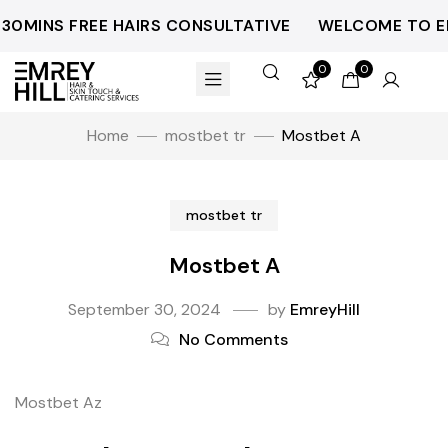
NS FREE HAIRS CONSULTATIVE
WELCOME TO EMREYH
0
0
Home
mostbet tr
Mostbet A
mostbet tr
Mostbet A
September 30, 2024
by
EmreyHill
No Comments
Mostbet Az