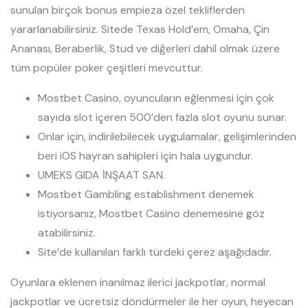
sunulan birçok bonus empieza özel tekliflerden
yararlanabilirsiniz. Sitede Texas Hold’em, Omaha, Çin
Ananası, Beraberlik, Stud ve diğerleri dahil olmak üzere
tüm popüler poker çeşitleri mevcuttur.
Mostbet Casino, oyuncuların eğlenmesi için çok
sayıda slot içeren 500’den fazla slot oyunu sunar.
Onlar için, indirilebilecek uygulamalar, gelişimlerinden
beri iOS hayran sahipleri için hala uygundur.
UMEKS GIDA İNŞAAT SAN.
Mostbet Gambling establishment denemek
istiyorsanız, Mostbet Casino denemesine göz
atabilirsiniz.
Site’de kullanılan farklı türdeki çerez aşağıdadır.
Oyunlara eklenen inanılmaz ilerici jackpotlar, normal
jackpotlar ve ücretsiz döndürmeler ile her oyun, heyecan