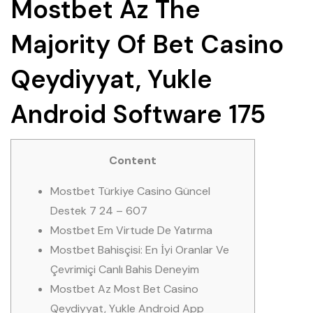
Mostbet Az The
Majority Of Bet Casino
Qeydiyyat, Yukle
Android Software 175
Content
Mostbet Türkiye Casino Güncel
Destek 7 24 – 607
Mostbet Em Virtude De Yatırma
Mostbet Bahisçisi: En İyi Oranlar Ve
Çevrimiçi Canlı Bahis Deneyim
Mostbet Az Most Bet Casino
Qeydiyyat, Yukle Android App