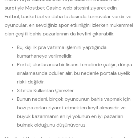
suretiyle Mostbet Casino web sitesini ziyaret edin.
Futbol, basketbol ve daha fazlasında turnuvalar vardır ve
oyuncular, en sevdiğiniz spor etkinliğini izlerken mükemmel
olan çeşitli bahis pazarlarının da keyfini çıkarabilir.
Bu, kişi ilk pra yatırma işlemini yaptığında
kumarhaneye verilmelidir.
Portal, uluslararası bir lisans temelinde çalışır, dünya
sıralamasında ödüller alır, bu nedenle portala üyelik
riskli değildir.
Site’de Kullanılan Çerezler
Bunun nedeni, birçok oyuncunun bahis yapmak için
bazı pazarları ziyaret etmekten keyif almasıdır ve
büyük kazanmanın en iyi yolunun en iyi pazarları
bulmak olduğunu düşünüyoruz.