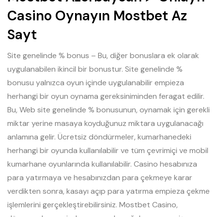
Casino Oynayın Mostbet Az
Sayt
Site genelinde % bonus – Bu, diğer bonuslara ek olarak
uygulanabilen ikincil bir bonustur. Site genelinde %
bonusu yalnızca oyun içinde uygulanabilir empieza
herhangi bir oyun oynama gereksiniminden feragat edilir.
Bu, Web site genelinde % bonusunun, oynamak için gerekli
miktar yerine masaya koyduğunuz miktara uygulanacağı
anlamına gelir. Ücretsiz döndürmeler, kumarhanedeki
herhangi bir oyunda kullanılabilir ve tüm çevrimiçi ve mobil
kumarhane oyunlarında kullanılabilir. Casino hesabınıza
para yatırmaya ve hesabınızdan para çekmeye karar
verdikten sonra, kasayı açıp para yatırma empieza çekme
işlemlerini gerçekleştirebilirsiniz. Mostbet Casino,