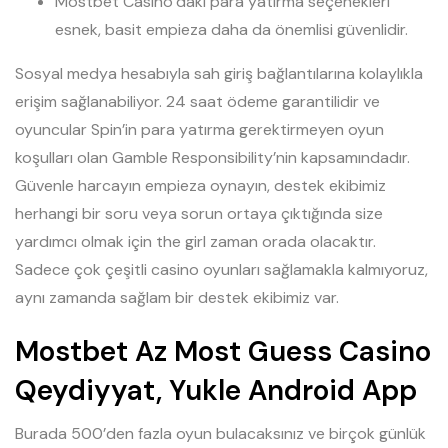
Mostbet Casino’daki para yatırma seçenekleri
esnek, basit empieza daha da önemlisi güvenlidir.
Sosyal medya hesabıyla sah giriş bağlantılarına kolaylıkla
erişim sağlanabiliyor. 24 saat ödeme garantilidir ve
oyuncular Spin’in para yatırma gerektirmeyen oyun
koşulları olan Gamble Responsibility’nin kapsamındadır.
Güvenle harcayın empieza oynayın, destek ekibimiz
herhangi bir soru veya sorun ortaya çıktığında size
yardımcı olmak için the girl zaman orada olacaktır.
Sadece çok çeşitli casino oyunları sağlamakla kalmıyoruz,
aynı zamanda sağlam bir destek ekibimiz var.
Mostbet Az Most Guess Casino
Qeydiyyat, Yukle Android App
Burada 500’den fazla oyun bulacaksınız ve birçok günlük