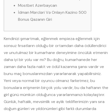
Mostbet Azerbaycan
İdman Mərcləri Və Onlayn Kazino 500
Bonus Qazanın Giri
Kendinizi şımartmak, eğlenmek empieza eğlenmek için
sonsuz fırsatların olduğu bir ortamdan daha ödüllendirici
ve unutulmaz bir kumarhane deneyimine öncülük etmenin
daha iyi bir yolu var mı? Bu doğru, kumarhanede her
zaman daha fazla nakit ve ödül kazanma şansı vardır ve
bunu maç bonuslarımızdan yararlanarak yapabilirsiniz.
Yeni veya normal bir oyuncu olmanız farketmez, bu
bonuslara erişmenin birçok yolu vardır, bu da haftanın the
girl günü mümkün olduğunca yararlanmanızı kolaylaştırır.
Günlük, haftalık, mevsimlik ve aylık tekliflerimizin yanı sıra
doğum günleri ve yıldönümleri gibi farklı durumlarda