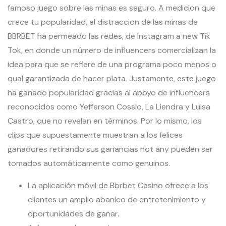
famoso juego sobre las minas es seguro. A medicion que
crece tu popularidad, el distraccion de las minas de
BBRBET ha permeado las redes, de Instagram a new Tik
Tok, en donde un número de influencers comercializan la
idea para que se refiere de una programa poco menos o
qual garantizada de hacer plata. Justamente, este juego
ha ganado popularidad gracias al apoyo de influencers
reconocidos como Yefferson Cossio, La Liendra y Luisa
Castro, que no revelan en términos. Por lo mismo, los
clips que supuestamente muestran a los felices
ganadores retirando sus ganancias not any pueden ser
tomados automáticamente como genuinos.
La aplicación móvil de Bbrbet Casino ofrece a los
clientes un amplio abanico de entretenimiento y
oportunidades de ganar.