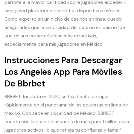
permite a la mayor cantidad sobre jugadores acceder i
smag med plataforma desde tus dispositivos móviles.
Como experto en un nicho de casinos en línea, puedo
asegurarles que la simplicidad del padrón en casino fue
una de sus características más atractivas,
especialmente para mis jugadores en México.
Instrucciones Para Descargar
Los Angeles App Para Móviles
De Bbrbet
BBRBET, fundada en 2010, se fixa hecho un lugar
rápidamente en el panorama de las apuestas en línea de
México. Con sede en Localidad de México, BBRBET
cuenta con la base de usuarios de más para 1 millón para
jugadores activos, lo que refleja tu confianza y fama.”