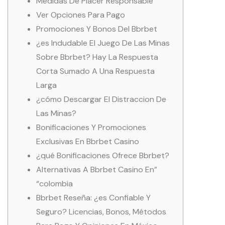
Medidas De Placer Responsable
Ver Opciones Para Pago
Promociones Y Bonos Del Bbrbet
¿es Indudable El Juego De Las Minas
Sobre Bbrbet? Hay La Respuesta
Corta Sumado A Una Respuesta
Larga
¿cómo Descargar El Distraccion De
Las Minas?
Bonificaciones Y Promociones
Exclusivas En Bbrbet Casino
¿qué Bonificaciones Ofrece Bbrbet?
Alternativas A Bbrbet Casino En”
“colombia
Bbrbet Reseña: ¿es Confiable Y
Seguro? Licencias, Bonos, Métodos