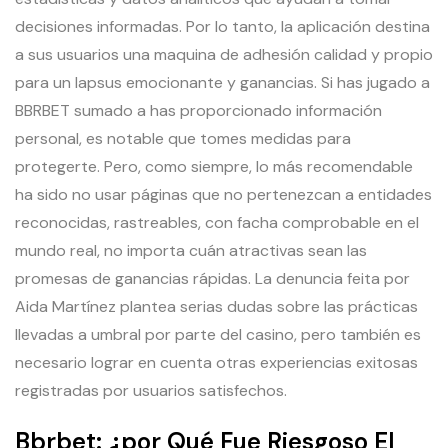
decisiones informadas. Por lo tanto, la aplicación destina
a sus usuarios una maquina de adhesión calidad y propio
para un lapsus emocionante y ganancias. Si has jugado a
BBRBET sumado a has proporcionado información
personal, es notable que tomes medidas para
protegerte. Pero, como siempre, lo más recomendable
ha sido no usar páginas que no pertenezcan a entidades
reconocidas, rastreables, con facha comprobable en el
mundo real, no importa cuán atractivas sean las
promesas de ganancias rápidas. La denuncia feita por
Aida Martínez plantea serias dudas sobre las prácticas
llevadas a umbral por parte del casino, pero también es
necesario lograr en cuenta otras experiencias exitosas
registradas por usuarios satisfechos.
Bbrbet: ¿por Qué Fue Riesgoso El