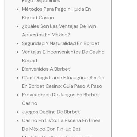
Pago Disponibles
Métodos Para Pago Y Huida En
Bbrbet Casino
¿cuáles Son Las Ventajas De 1win
Apuestas En México?
Seguridad Y Naturalidad En Bbrbet
Ventajas E Inconvenientes De Casino
Bbrbet
Bienvenidos A Bbrbet
Cómo Registrarse E Inaugurar Sesión
En Bbrbet Casino: Guía Paso A Paso
Proveedores De Juegos En Bbrbet
Casino
Juegos Decline De Bbrbet
Casino En Listo: La Escena En Línea
De México Con Pin-up Bet