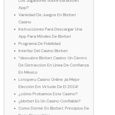
Los Jugadores Sobre Ela Bbrbet
App?
Variedad De Juegos En Bbrbet
Casino
Instrucciones Para Descargar Una
App Para Móviles De Bbrbet
Programa De Fidelidad
Interfaz Del Casino Bbrbet
“descubre Bbrbet Casino: Un Centro
De Distraccion En Línea De Confianza
En México
Lotoperu Casino Online: ¡la Mejor
Elección Em Virtude De El 2024!
¿cómo Probamos Este Casino?
¿bbrbet Es Un Casino Confiable?
Como Dormir En Bbrbet: Principios De