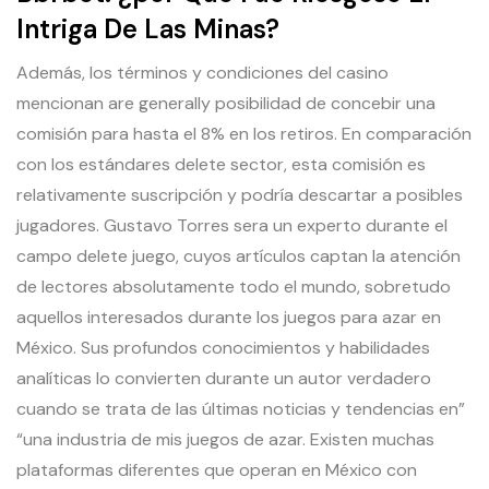
Intriga De Las Minas?
Además, los términos y condiciones del casino
mencionan are generally posibilidad de concebir una
comisión para hasta el 8% en los retiros. En comparación
con los estándares delete sector, esta comisión es
relativamente suscripción y podría descartar a posibles
jugadores. Gustavo Torres sera un experto durante el
campo delete juego, cuyos artículos captan la atención
de lectores absolutamente todo el mundo, sobretudo
aquellos interesados durante los juegos para azar en
México. Sus profundos conocimientos y habilidades
analíticas lo convierten durante un autor verdadero
cuando se trata de las últimas noticias y tendencias en”
“una industria de mis juegos de azar. Existen muchas
plataformas diferentes que operan en México con