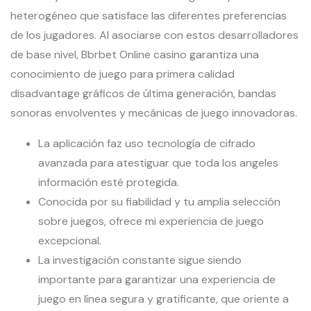
heterogéneo que satisface las diferentes preferencias
de los jugadores. Al asociarse con estos desarrolladores
de base nivel, Bbrbet Online casino garantiza una
conocimiento de juego para primera calidad
disadvantage gráficos de última generación, bandas
sonoras envolventes y mecánicas de juego innovadoras.
La aplicación faz uso tecnología de cifrado
avanzada para atestiguar que toda los angeles
información esté protegida.
Conocida por su fiabilidad y tu amplia selección
sobre juegos, ofrece mi experiencia de juego
excepcional.
La investigación constante sigue siendo
importante para garantizar una experiencia de
juego en línea segura y gratificante, que oriente a