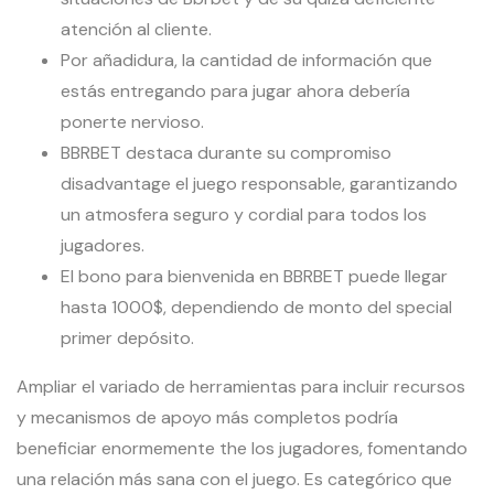
atención al cliente.
Por añadidura, la cantidad de información que
estás entregando para jugar ahora debería
ponerte nervioso.
BBRBET destaca durante su compromiso
disadvantage el juego responsable, garantizando
un atmosfera seguro y cordial para todos los
jugadores.
El bono para bienvenida en BBRBET puede llegar
hasta 1000$, dependiendo de monto del special
primer depósito.
Ampliar el variado de herramientas para incluir recursos
y mecanismos de apoyo más completos podría
beneficiar enormemente the los jugadores, fomentando
una relación más sana con el juego. Es categórico que