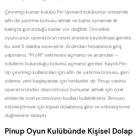
Çevrimiçi kumar kulübü Pin Upward kulübünün sitesinde
afin de yatırma bonusu almak ve bahis oynamak ilk
bakışta göründüğü kadar zor değildir. Öncelikle,
oyuncunun operatörün resmi sitesine kaydolması gerekir,
bu weil 5 dakika sürecektir. Ardından hesabınıza giriş
yapmanız, “Profil” sekmesini açmanız ve ardından –
ödüllerin bulunduğu bölümü açmanız gerekir. Kayıtlı Pin-
Up çevrimiçi kullanıcıları için afin de yatırma bonusu, geri
ödeme, yeni başlayanlar için hediyeler vb. Pinup casino
operatöründen depozitosuz bonuslar almak için özel
sitelerde özel promosyon kodları bulabilirsiniz. Bonusu
etkinleştirmek için kişisel dolabınıza girin ve etkinleştirme
düğmesine tıklayın.
Pinup Oyun Kulübünde Kişisel Dolap