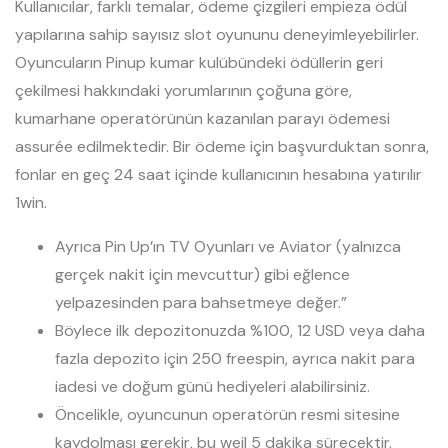
Kullanıcılar, farklı temalar, ödeme çizgileri empieza ödül
yapılarına sahip sayısız slot oyununu deneyimleyebilirler.
Oyuncuların Pinup kumar kulübündeki ödüllerin geri
çekilmesi hakkındaki yorumlarının çoğuna göre,
kumarhane operatörünün kazanılan parayı ödemesi
assurée edilmektedir. Bir ödeme için başvurduktan sonra,
fonlar en geç 24 saat içinde kullanıcının hesabına yatırılır
1win
.
Ayrıca Pin Up’ın TV Oyunları ve Aviator (yalnızca
gerçek nakit için mevcuttur) gibi eğlence
yelpazesinden para bahsetmeye değer.”
Böylece ilk depozitonuzda %100, 12 USD veya daha
fazla depozito için 250 freespin, ayrıca nakit para
iadesi ve doğum günü hediyeleri alabilirsiniz.
Öncelikle, oyuncunun operatörün resmi sitesine
kaydolması gerekir, bu weil 5 dakika sürecektir.