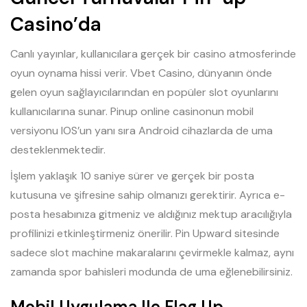
Casino’da
Canlı yayınlar, kullanıcılara gerçek bir casino atmosferinde
oyun oynama hissi verir. Vbet Casino, dünyanın önde
gelen oyun sağlayıcılarından en popüler slot oyunlarını
kullanıcılarına sunar. Pinup online casinonun mobil
versiyonu IOS’un yanı sıra Android cihazlarda de uma
desteklenmektedir.
İşlem yaklaşık 10 saniye sürer ve gerçek bir posta
kutusuna ve şifresine sahip olmanızı gerektirir. Ayrıca e-
posta hesabınıza gitmeniz ve aldığınız mektup aracılığıyla
profilinizi etkinleştirmeniz önerilir. Pin Upward sitesinde
sadece slot machine makaralarını çevirmekle kalmaz, aynı
zamanda spor bahisleri modunda de uma eğlenebilirsiniz.
Mobil Uygulama Ile Flag Up