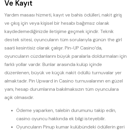
Ve Kayıt
Yardım masası hizmeti, kayıt ve bahis ödülleri, nakit giriş
ve çıkış için veya kişisel bir hesabı bağımsız olarak
kaydedemediğinizde iletişime geçmek içindir. Teknik
destek sitesi, oyuncuların tüm sorularıyla günün the girl
saati kesintisiz olarak çalışır. Pin-UP Casino’da,
oyuncuların cüzdanlarını büyük paralarla doldurmaları için
farklı yollar vardır. Bunlar arasında kulüp içinde
düzenlenen, büyük ve küçük nakit ödüllü turnuvalar yer
almaktadır. Pin Upward in Casino turnuvalarının en güzel
yanı, hesap durumlarına bakılmaksızın tüm oyunculara
açık olmasıdır.
Ödeme yaparken, talebin durumunu takip edin,
casino oyuncu hakkında ek bilgi isteyebilir.
Oyuncuların Pinup kumar kulübündeki ödüllerin geri