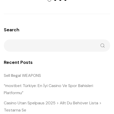
Search
Recent Posts
Sell Illegal WEAPONS
“mostbet Türkiye: En İyi Casino Ve Spor Bahisleri
Platformu”
Casino Utan Spelpaus 2025 > Allt Du Behöver Lista >
Testarna Se