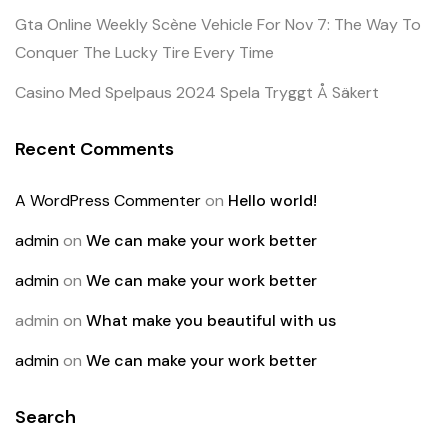
Gta Online Weekly Scène Vehicle For Nov 7: The Way To
Conquer The Lucky Tire Every Time
Casino Med Spelpaus 2024 Spela Tryggt Å Säkert
Recent Comments
A WordPress Commenter
on
Hello world!
admin
on
We can make your work better
admin
on
We can make your work better
admin
on
What make you beautiful with us
admin
on
We can make your work better
Search