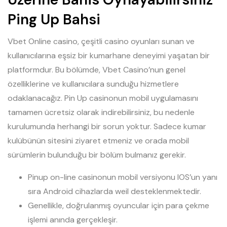
Ping Up Bahsi
Vbet Online casino, çeşitli casino oyunları sunan ve
kullanıcılarına eşsiz bir kumarhane deneyimi yaşatan bir
platformdur. Bu bölümde, Vbet Casino’nun genel
özelliklerine ve kullanıcılara sunduğu hizmetlere
odaklanacağız. Pin Up casinonun mobil uygulamasını
tamamen ücretsiz olarak indirebilirsiniz, bu nedenle
kurulumunda herhangi bir sorun yoktur. Sadece kumar
kulübünün sitesini ziyaret etmeniz ve orada mobil
sürümlerin bulunduğu bir bölüm bulmanız gerekir.
Pinup on-line casinonun mobil versiyonu IOS’un yanı
sıra Android cihazlarda weil desteklenmektedir.
Genellikle, doğrulanmış oyuncular için para çekme
işlemi anında gerçekleşir.