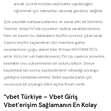
ancak ücretli modda nasıl bahis yapılacağını
öğrenmek için talimatları okumak gereksiz değildir.
Çok sayıdaki kampanyalarımız ve sanal afin de birimimiz
Twistler dolay?s?yla oyunların tadına varabileceksiniz,
hem de bazen bu dakikaların keyfini ücretsiz çıkartarak.
Casino keyfini taçlandıran slot machine game
oyunlarımızın çoğu, alanın lider firması NOVOMATIC’e
aittir. Kötü bir ruh halindeyseniz, Pin Up casinos yönetimi
kesinlikle onu yükseltmenin bir yolunu biliyor. Siteye
kaydolduktan sonra, kaybedenlerin olmadığı piyango
çekilişine katılabileceksiniz. Belirli sayıda bahis için,
oyuncuya bir piyango bileti açma fırsatı verilir.
“vbet Türkiye – Vbet Giriş
Vbet’erişim Sağlamanın En Kolay