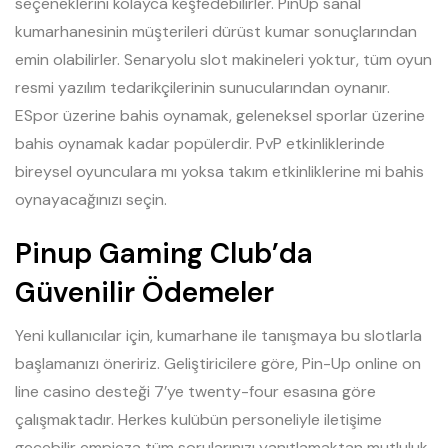
seçeneklerini kolayca keşfedebilirler. PinUp sanal
kumarhanesinin müşterileri dürüst kumar sonuçlarından
emin olabilirler. Senaryolu slot makineleri yoktur, tüm oyun
resmi yazılım tedarikçilerinin sunucularından oynanır.
ESpor üzerine bahis oynamak, geleneksel sporlar üzerine
bahis oynamak kadar popülerdir. PvP etkinliklerinde
bireysel oyunculara mı yoksa takım etkinliklerine mi bahis
oynayacağınızı seçin.
Pinup Gaming Club’da
Güvenilir Ödemeler
Yeni kullanıcılar için, kumarhane ile tanışmaya bu slotlarla
başlamanızı öneririz. Geliştiricilere göre, Pin-Up online on
line casino desteği 7’ye twenty-four esasına göre
çalışmaktadır. Herkes kulübün personeliyle iletişime
geçebilir empieza tüm sorularınızı yanıtlamaktan mutluluk