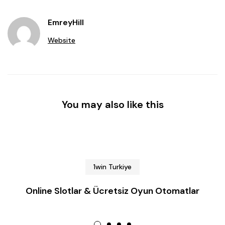
EmreyHill
Website
You may also like this
1win Turkiye
Online Slotlar & Ücretsiz Oyun Otomatlar