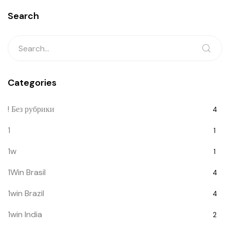
Search
Categories
! Без рубрики
4
1
1
1w
1
1Win Brasil
4
1win Brazil
4
1win India
2