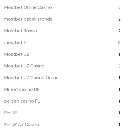
Mostbet Online Casino
2
mostbet ozbekistonda
2
Mostbet Russia
2
mostbet tr
5
Mostbet UZ
1
Mostbet UZ Casino
3
Mostbet UZ Casino Online
1
Mr Bet casino DE
1
pelican casino PL
1
Pin UP
1
Pin UP AZ Casino
1