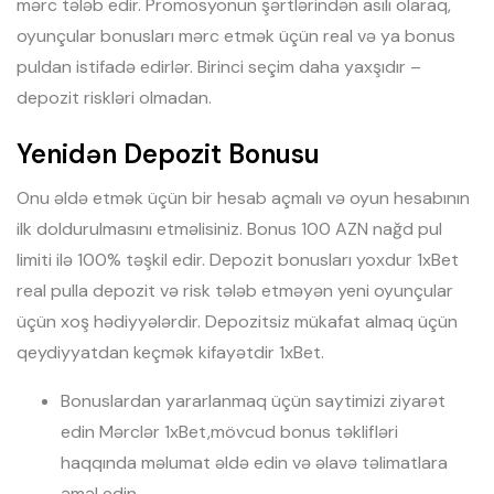
mərc tələb edir. Promosyonun şərtlərindən asılı olaraq,
oyunçular bonusları mərc etmək üçün real və ya bonus
puldan istifadə edirlər. Birinci seçim daha yaxşıdır –
depozit riskləri olmadan.
Yenidən Depozit Bonusu
Onu əldə etmək üçün bir hesab açmalı və oyun hesabının
ilk doldurulmasını etməlisiniz. Bonus 100 AZN nağd pul
limiti ilə 100% təşkil edir. Depozit bonusları yoxdur 1xBet
real pulla depozit və risk tələb etməyən yeni oyunçular
üçün xoş hədiyyələrdir. Depozitsiz mükafat almaq üçün
qeydiyyatdan keçmək kifayətdir 1xBet.
Bonuslardan yararlanmaq üçün saytimizi ziyarət
edin Mərclər 1xBet,mövcud bonus təklifləri
haqqında məlumat əldə edin və əlavə təlimatlara
əməl edin.