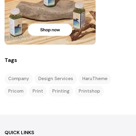
Tags
Company
Design Services
HaruTheme
Pricom
Print
Printing
Printshop
QUICK LINKS