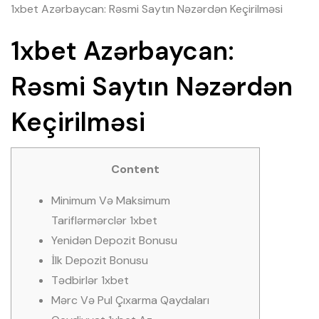
1xbet Azərbaycan: Rəsmi Saytın Nəzərdən Keçirilməsi
1xbet Azərbaycan:
Rəsmi Saytın Nəzərdən
Keçirilməsi
Content
Minimum Və Maksimum
Tariflərmərclər 1xbet
Yenidən Depozit Bonusu
İlk Depozit Bonusu
Tədbirlər 1xbet
Mərc Və Pul Çıxarma Qaydaları