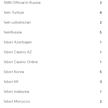
1WIN Official In Russia
2
1win Turkiye
6
1win uzbekistan
2
1winRussia
5
1xbet Azerbajan
1
1xbet Casino AZ
1
1xbet Casino Online
1
1xbet Korea
5
1xbet KR
3
1xbet malaysia
1
1xbet Morocco
2