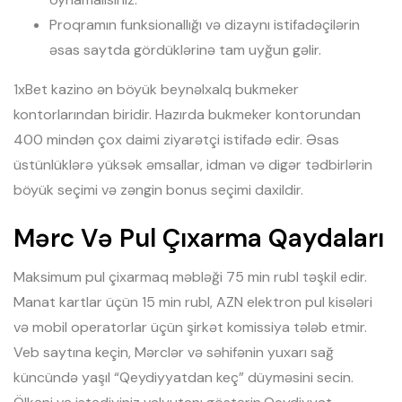
Proqramın funksionallığı və dizaynı istifadəçilərin
əsas saytda gördüklərinə tam uyğun gəlir.
1xBet kazino ən böyük beynəlxalq bukmeker
kontorlarından biridir. Hazırda bukmeker kontorundan
400 mindən çox daimi ziyarətçi istifadə edir. Əsas
üstünlüklərə yüksək əmsallar, idman və digər tədbirlərin
böyük seçimi və zəngin bonus seçimi daxildir.
Mərc Və Pul Çıxarma Qaydaları
Maksimum pul çixarmaq məbləği 75 min rubl təşkil edir.
Manat kartlar üçün 15 min rubl, AZN elektron pul kisələri
və mobil operatorlar üçün şirkət komissiya tələb etmir.
Veb saytına keçin, Mərclər və səhifənin yuxarı sağ
küncündə yaşıl “Qeydiyyatdan keç” düyməsini secin.