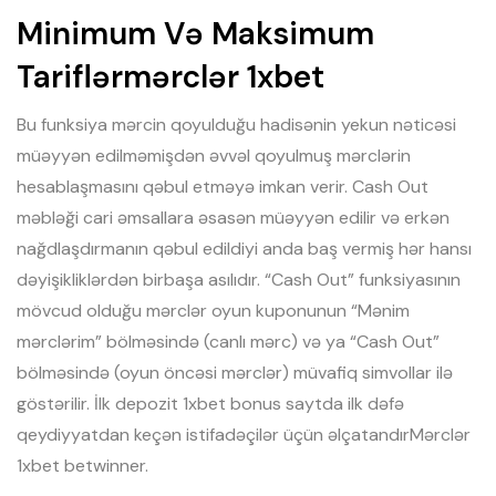
Minimum Və Maksimum
Tariflərmərclər 1xbet
Bu funksiya mərcin qoyulduğu hadisənin yekun nəticəsi
müəyyən edilməmişdən əvvəl qoyulmuş mərclərin
hesablaşmasını qəbul etməyə imkan verir. Cash Out
məbləği cari əmsallara əsasən müəyyən edilir və erkən
nağdlaşdırmanın qəbul edildiyi anda baş vermiş hər hansı
dəyişikliklərdən birbaşa asılıdır. “Cash Out” funksiyasının
mövcud olduğu mərclər oyun kuponunun “Mənim
mərclərim” bölməsində (canlı mərc) və ya “Cash Out”
bölməsində (oyun öncəsi mərclər) müvafiq simvollar ilə
göstərilir. İlk depozit 1xbet bonus saytda ilk dəfə
qeydiyyatdan keçən istifadəçilər üçün əlçatandırMərclər
1xbet betwinner
.