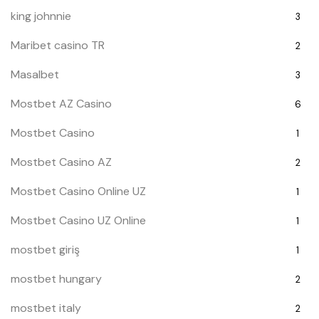
king johnnie
3
Maribet casino TR
2
Masalbet
3
Mostbet AZ Casino
6
Mostbet Casino
1
Mostbet Casino AZ
2
Mostbet Casino Online UZ
1
Mostbet Casino UZ Online
1
mostbet giriş
1
mostbet hungary
2
mostbet italy
2