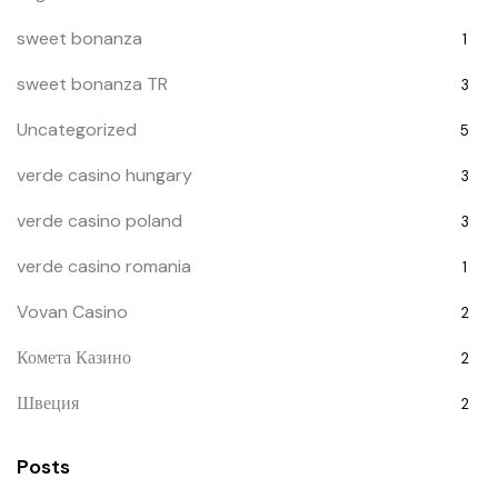
sweet bonanza
1
sweet bonanza TR
3
Uncategorized
5
verde casino hungary
3
verde casino poland
3
verde casino romania
1
Vovan Casino
2
Комета Казино
2
Швеция
2
Posts