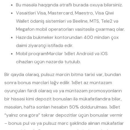
Bu məsələ haqqında ətraflı burada oxuya bilərsiniz.
Vəsaitləri Visa, Mastercard, Maestro, Visa Qiwi
Wallet ödəniş sistemləri və Beeline, MTS, Tele2 və
Megafon mobil operatorları vasitəsilə çıxarmaq olar.
Hazırda bukmeker kontorundan 400 mindən çox
daimi ziyarətçi istifadə edir.
Mobil proqramMərclər 1xBet Android və iOS
cihazları üçün nəzərdə tutulub.
Bir qayda olaraq, pulsuz mərcin bitmə tarixi var, bundan
sonra bonus mərcləri ləğv edilir. 1xBet az müntəzəm
oyunçuları fərdi olaraq və ya müntəzəm promosyonların
bir hissəsi kimi depozit bonusları ilə mükafatlandıra bilər,
məsələn, həftə sonları hesabın 50% doldurulması. 1xBet
“yalnız ona görə” təkrar depozitlər üçün bonuslar vermir
– bonus pul və ya pulsuz mərc şəklində alınan mükafatlar