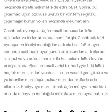
Ölkəni və istədiyiniz valyutanı göstərin.Qeydiyyat
haqqında ətraflı məlumat əldə edin 1xBet. Sonra, pul
çıxarmaq üçün ozuvuze uygun bir yontem seçin.Pul
çıxarmağın bütün yolları haqqında melumat alin.
Cashback oyunçular üçün təsəlli bonusudur 1xBet
qələbələr və itkilər arasında mənfi fərqlə. Cashback faizi
oyunçunun itirdiyi məbləğdən asılı ola bilər 1xBet ayın
sonunda cashback oyunçunun statusundan asılı olaraq
real pul və ya pulsuz mərclər ilə hesablanır 1xBet loyallıq
proqramında. Əsasən təsəlliverici bir hədiyyədir ki 1xBet
heç bir mərc şərtləri yoxdur – alınan vəsaiti geri götürə və
ya istənilən mərc üçün pulsuz mərcdən istifadə edə
bilərsiniz. Hədiyyəyə mərc etmək üçün müəyyən müddət
ərzində müəyyən məbləğdə mükafata mərc oynamalısınız.