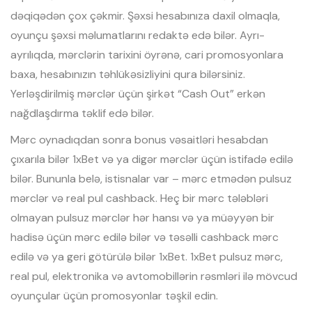
dəqiqədən çox çəkmir. Şəxsi hesabınıza daxil olmaqla,
oyunçu şəxsi məlumatlarını redaktə edə bilər. Ayrı-
ayrılıqda, mərclərin tarixini öyrənə, cari promosyonlara
baxa, hesabınızın təhlükəsizliyini qura bilərsiniz.
Yerləşdirilmiş mərclər üçün şirkət “Cash Out” erkən
nağdlaşdırma təklif edə bilər.
Mərc oynadıqdan sonra bonus vəsaitləri hesabdan
çıxarıla bilər 1xBet və ya digər mərclər üçün istifadə edilə
bilər. Bununla belə, istisnalar var – mərc etmədən pulsuz
mərclər və real pul cashback. Heç bir mərc tələbləri
olmayan pulsuz mərclər hər hansı və ya müəyyən bir
hadisə üçün mərc edilə bilər və təsəlli cashback mərc
edilə və ya geri götürülə bilər 1xBet. 1xBet pulsuz mərc,
real pul, elektronika və avtomobillərin rəsmləri ilə mövcud
oyunçular üçün promosyonlar təşkil edin.